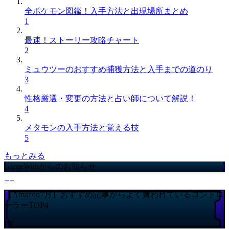
全ポケモン図鑑！入手方法と出現場所まとめ
1
最速！ストーリー攻略チャート
2
ミュウツーのおすすめ捕獲方法と入手までの道のり
3
性格厳選・変更の方法と占い師について解説！
4
メタモンの入手方法と覚える技
5
もっとみる
GameWithからのお知らせ
【Amazon7月】おすすめ記事からよく買われているコントロ
ーラーTOP4
PR