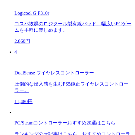
Logicool G F310r
コスパ抜群のロジクール製有線パッド。幅広いPCゲー
ムを手軽に楽しめます。
2,860円
4
DualSense ワイヤレスコントローラー
圧倒的な没入感を生むPS5純正ワイヤレスコントロー
ラー。
11,480円
PC/Steamコントローラーおすすめ20選はこちら
ランキングの元記事はこちら。おすすめコントローラ