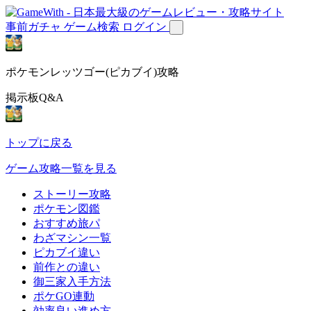
事前ガチャ
ゲーム検索
ログイン
ポケモンレッツゴー(ピカブイ)攻略
掲示板Q&A
トップに戻る
ゲーム攻略一覧を見る
ストーリー攻略
ポケモン図鑑
おすすめ旅パ
わざマシン一覧
ピカブイ違い
前作との違い
御三家入手方法
ポケGO連動
効率良い進め方