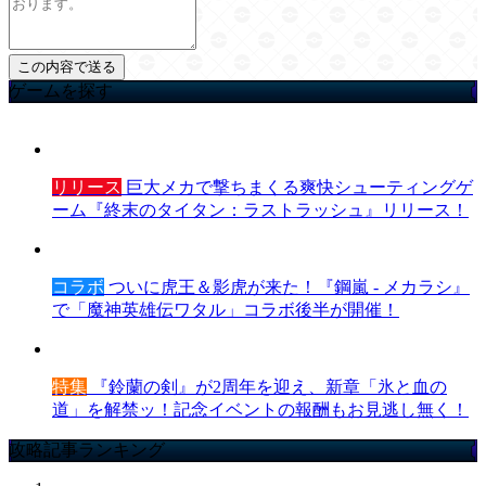
ゲームを探す
リリース
巨大メカで撃ちまくる爽快シューティングゲ
ーム『終末のタイタン：ラストラッシュ』リリース！
コラボ
ついに虎王＆影虎が来た！『鋼嵐 - メカラシ』
で「魔神英雄伝ワタル」コラボ後半が開催！
特集
『鈴蘭の剣』が2周年を迎え、新章「氷と血の
道」を解禁ッ！記念イベントの報酬もお見逃し無く！
攻略記事ランキング