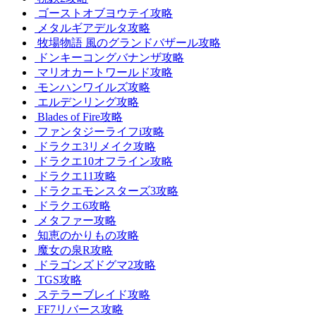
ゴーストオブヨウテイ攻略
メタルギアデルタ攻略
牧場物語 風のグランドバザール攻略
ドンキーコングバナンザ攻略
マリオカートワールド攻略
モンハンワイルズ攻略
エルデンリング攻略
Blades of Fire攻略
ファンタジーライフi攻略
ドラクエ3リメイク攻略
ドラクエ10オフライン攻略
ドラクエ11攻略
ドラクエモンスターズ3攻略
ドラクエ6攻略
メタファー攻略
知恵のかりもの攻略
魔女の泉R攻略
ドラゴンズドグマ2攻略
TGS攻略
ステラーブレイド攻略
FF7リバース攻略