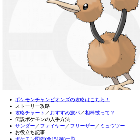
ポケモンチャンピオンズの攻略はこちら！
ストーリー攻略
攻略チャート
／
おすすめ旅パ
／
相棒技って？
伝説ポケモンの入手方法
サンダー
／
ファイヤー
／
フリーザー
／
ミュウツー
お役立ち記事
ポケモン図鑑(全151種)一覧