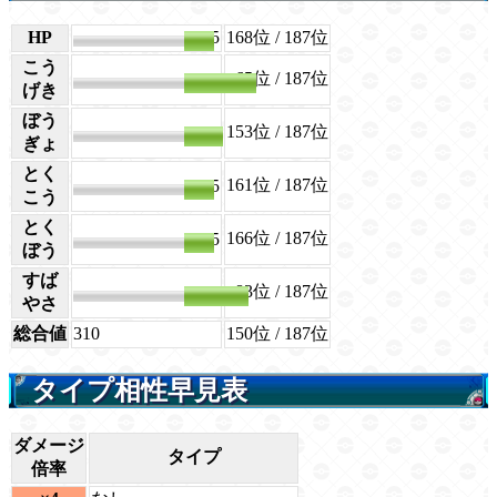
HP
35
168位
/ 187位
こう
65位
/ 187位
85
げき
ぼう
153位
/ 187位
45
ぎょ
とく
161位
/ 187位
35
こう
とく
166位
/ 187位
35
ぼう
すば
83位
/ 187位
75
やさ
総合値
310
150位
/ 187位
タイプ相性早見表
ダメージ
タイプ
倍率