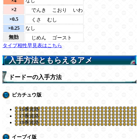
×4
なし
×2
でんき
こおり
いわ
×0.5
くさ
むし
×0.25
なし
無効
じめん
ゴースト
タイプ相性早見表はこちら
入手方法ともらえるアメ
ドードーの入手方法
ピカチュウ版
16番道路
17番道路
18番道路
イーブイ版