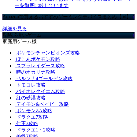
ーを徹底比較しています
Amazonで買えるおすすめゲーミングデバイスまとめ【ad】
詳細を見る
攻略取扱いゲーム
家庭用ゲーム機
ポケモンチャンピオンズ攻略
ぽこあポケモン攻略
スプラレイダース攻略
時のオカリナ攻略
ペルソナ4ゴールデン攻略
トモコレ攻略
バイオレクイエム攻略
紅の砂漠攻略
デイモン&ベイビー攻略
ポケモンZA攻略
ドラクエ7攻略
仁王3攻略
ドラクエ1・2攻略
桃鉄2攻略