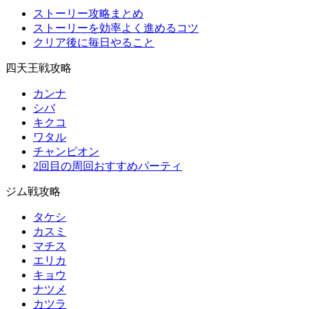
ストーリー攻略まとめ
ストーリーを効率よく進めるコツ
クリア後に毎日やること
四天王戦攻略
カンナ
シバ
キクコ
ワタル
チャンピオン
2回目の周回おすすめパーティ
ジム戦攻略
タケシ
カスミ
マチス
エリカ
キョウ
ナツメ
カツラ