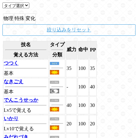
物理
特殊
変化
絞り込みをリセット
技名
タイプ
威力
命中
PP
覚える方法
分類
つつく
35
100
35
基本
なきごえ
-
100
40
基本
でんこうせっか
40
100
30
Lv5で覚える
いかり
20
100
20
Lv10で覚える
みだれづき