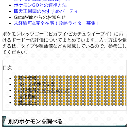
ポケモンGOとの連携方法
四天王周回のおすすめパーティ
GameWithからのお知らせ
未経験可&完全在宅！攻略ライター募集！
ポケモンレッツゴー（ピカブイ/ピカチュウイーブイ）にお
けるドードーの評価についてまとめています。入手方法や覚
える技、タイプや種族値なども掲載しているので、参考にし
てください。
目次
基本情報
タイプ相性早見表
出現場所ともらえるアメ
進化系統
覚える技
別のポケモンを調べる