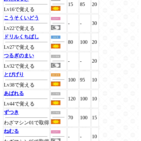
15
85
20
Lv16で覚える
こうそくいどう
-
-
30
Lv22で覚える
ドリルくちばし
80
100
20
Lv27で覚える
つるぎのまい
-
-
20
Lv32で覚える
とびげり
100
95
10
Lv38で覚える
あばれる
120
100
10
Lv44で覚える
ずつき
70
100
15
わざマシン01で取得
ねむる
-
-
10