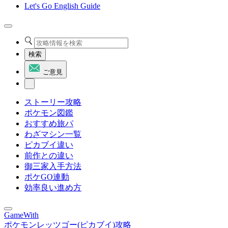
Let's Go English Guide
検索
ご意見
ストーリー攻略
ポケモン図鑑
おすすめ旅パ
わざマシン一覧
ピカブイ違い
前作との違い
御三家入手方法
ポケGO連動
効率良い進め方
GameWith
ポケモンレッツゴー(ピカブイ)攻略