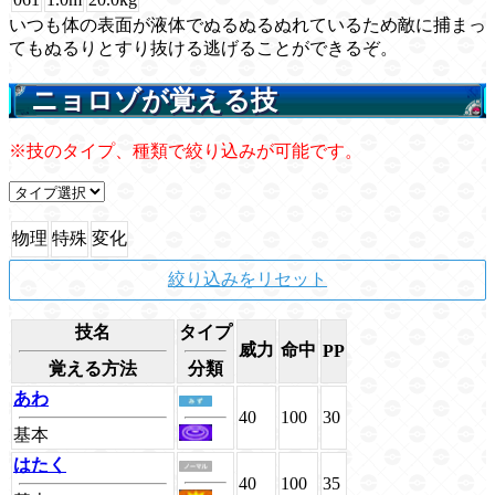
いつも体の表面が液体でぬるぬるぬれているため敵に捕まっ
てもぬるりとすり抜ける逃げることができるぞ。
ニョロゾが覚える技
※技のタイプ、種類で絞り込みが可能です。
物理
特殊
変化
絞り込みをリセット
技名
タイプ
威力
命中
PP
覚える方法
分類
あわ
40
100
30
基本
はたく
40
100
35