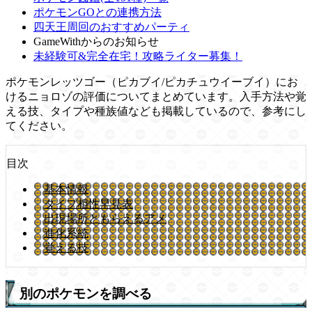
ポケモンGOとの連携方法
四天王周回のおすすめパーティ
GameWithからのお知らせ
未経験可&完全在宅！攻略ライター募集！
ポケモンレッツゴー（ピカブイ/ピカチュウイーブイ）にお
けるニョロゾの評価についてまとめています。入手方法や覚
える技、タイプや種族値なども掲載しているので、参考にし
てください。
目次
基本情報
タイプ相性早見表
出現場所ともらえるアメ
進化系統
覚える技
別のポケモンを調べる