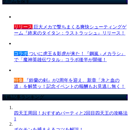
ゲームを探す
リリース
巨大メカで撃ちまくる爽快シューティングゲ
ーム『終末のタイタン：ラストラッシュ』リリース！
コラボ
ついに虎王＆影虎が来た！『鋼嵐 - メカラシ』
で「魔神英雄伝ワタル」コラボ後半が開催！
特集
『鈴蘭の剣』が2周年を迎え、新章「氷と血の
道」を解禁ッ！記念イベントの報酬もお見逃し無く！
攻略記事ランキング
四天王周回！おすすめパーティと2回目四天王の攻略法
1
ポケモンを捕まえるコツを解説！