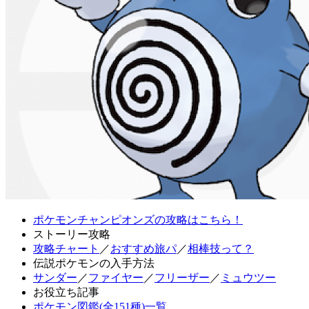
ポケモンチャンピオンズの攻略はこちら！
ストーリー攻略
攻略チャート
／
おすすめ旅パ
／
相棒技って？
伝説ポケモンの入手方法
サンダー
／
ファイヤー
／
フリーザー
／
ミュウツー
お役立ち記事
ポケモン図鑑(全151種)一覧