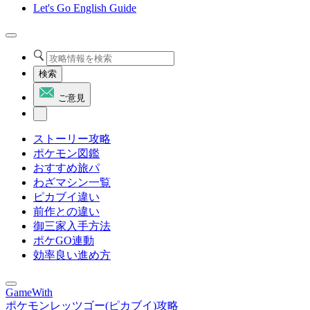
Let's Go English Guide
検索
ご意見
ストーリー攻略
ポケモン図鑑
おすすめ旅パ
わざマシン一覧
ピカブイ違い
前作との違い
御三家入手方法
ポケGO連動
効率良い進め方
GameWith
ポケモンレッツゴー(ピカブイ)攻略