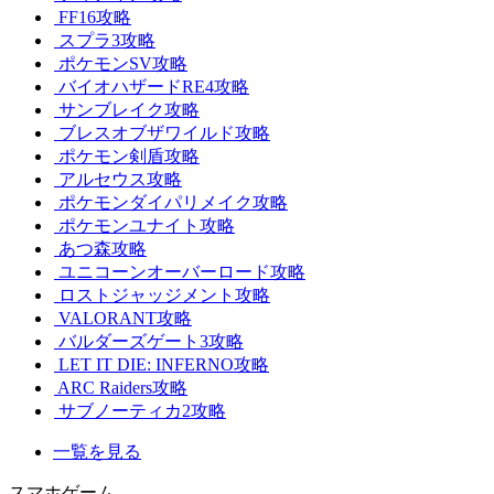
FF16攻略
スプラ3攻略
ポケモンSV攻略
バイオハザードRE4攻略
サンブレイク攻略
ブレスオブザワイルド攻略
ポケモン剣盾攻略
アルセウス攻略
ポケモンダイパリメイク攻略
ポケモンユナイト攻略
あつ森攻略
ユニコーンオーバーロード攻略
ロストジャッジメント攻略
VALORANT攻略
バルダーズゲート3攻略
LET IT DIE: INFERNO攻略
ARC Raiders攻略
サブノーティカ2攻略
一覧を見る
スマホゲーム