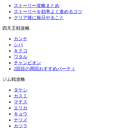
ストーリー攻略まとめ
ストーリーを効率よく進めるコツ
クリア後に毎日やること
四天王戦攻略
カンナ
シバ
キクコ
ワタル
チャンピオン
2回目の周回おすすめパーティ
ジム戦攻略
タケシ
カスミ
マチス
エリカ
キョウ
ナツメ
カツラ