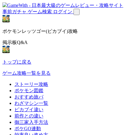
事前ガチャ
ゲーム検索
ログイン
ポケモンレッツゴー(ピカブイ)攻略
掲示板Q&A
トップに戻る
ゲーム攻略一覧を見る
ストーリー攻略
ポケモン図鑑
おすすめ旅パ
わざマシン一覧
ピカブイ違い
前作との違い
御三家入手方法
ポケGO連動
効率良い進め方