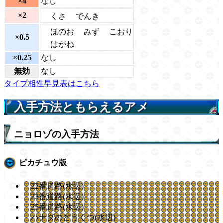
×4
なし
×2
くさ
でんき
ほのお
みず
こおり
×0.5
はがね
×0.25
なし
無効
なし
タイプ相性早見表はこちら
入手方法ともらえるアメ
ニョロゾの入手方法
ピカチュウ版
22番道路(水辺)
23番道路(水辺)
25番道路(水辺)
ハナダのどうくつ(水辺)