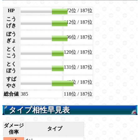
HP
65
72位
/ 187位
こう
112位
/ 187位
65
げき
ぼう
96位
/ 187位
65
ぎょ
とく
120位
/ 187位
50
こう
とく
131位
/ 187位
50
ぼう
すば
48位
/ 187位
90
やさ
総合値
385
118位
/ 187位
タイプ相性早見表
ダメージ
タイプ
倍率