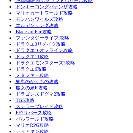
牧場物語 風のグランドバザール攻略
ドンキーコングバナンザ攻略
マリオカートワールド攻略
モンハンワイルズ攻略
エルデンリング攻略
Blades of Fire攻略
ファンタジーライフi攻略
ドラクエ3リメイク攻略
ドラクエ10オフライン攻略
ドラクエ11攻略
ドラクエモンスターズ3攻略
ドラクエ6攻略
メタファー攻略
知恵のかりもの攻略
魔女の泉R攻略
ドラゴンズドグマ2攻略
TGS攻略
ステラーブレイド攻略
FF7リバース攻略
パルワールド攻略
マリオRPG攻略
ティアキン攻略