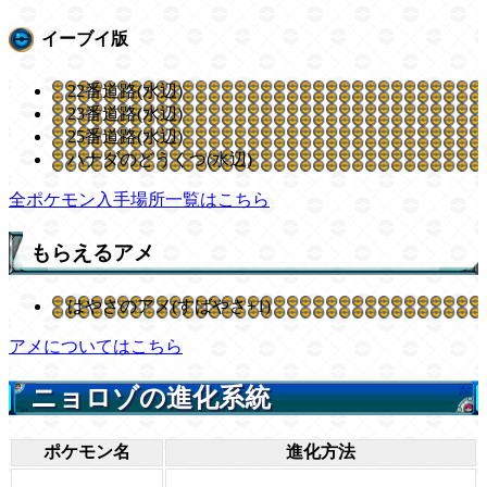
イーブイ版
22番道路(水辺)
23番道路(水辺)
25番道路(水辺)
ハナダのどうくつ(水辺)
全ポケモン入手場所一覧はこちら
もらえるアメ
はやさのアメ(すばやさ+1)
アメについてはこちら
ニョロゾの進化系統
ポケモン名
進化方法