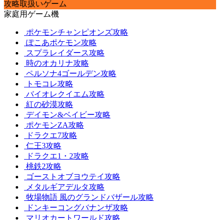
攻略取扱いゲーム
家庭用ゲーム機
ポケモンチャンピオンズ攻略
ぽこあポケモン攻略
スプラレイダース攻略
時のオカリナ攻略
ペルソナ4ゴールデン攻略
トモコレ攻略
バイオレクイエム攻略
紅の砂漠攻略
デイモン&ベイビー攻略
ポケモンZA攻略
ドラクエ7攻略
仁王3攻略
ドラクエ1・2攻略
桃鉄2攻略
ゴーストオブヨウテイ攻略
メタルギアデルタ攻略
牧場物語 風のグランドバザール攻略
ドンキーコングバナンザ攻略
マリオカートワールド攻略