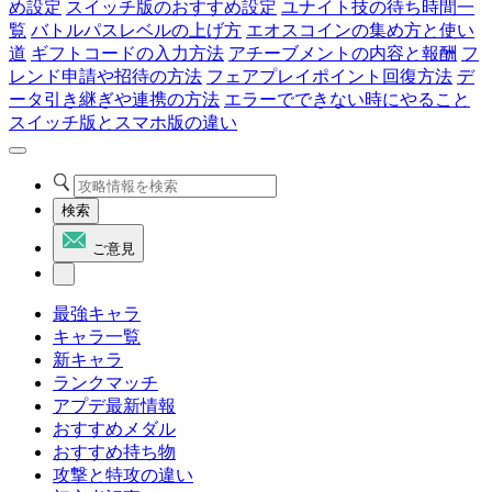
め設定
スイッチ版のおすすめ設定
ユナイト技の待ち時間一
覧
バトルパスレベルの上げ方
エオスコインの集め方と使い
道
ギフトコードの入力方法
アチーブメントの内容と報酬
フ
レンド申請や招待の方法
フェアプレイポイント回復方法
デ
ータ引き継ぎや連携の方法
エラーでできない時にやること
スイッチ版とスマホ版の違い
検索
ご意見
最強キャラ
キャラ一覧
新キャラ
ランクマッチ
アプデ最新情報
おすすめメダル
おすすめ持ち物
攻撃と特攻の違い