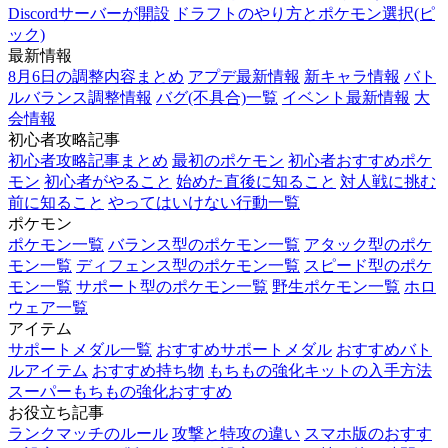
Discordサーバーが開設
ドラフトのやり方とポケモン選択(ピ
ック)
最新情報
8月6日の調整内容まとめ
アプデ最新情報
新キャラ情報
バト
ルバランス調整情報
バグ(不具合)一覧
イベント最新情報
大
会情報
初心者攻略記事
初心者攻略記事まとめ
最初のポケモン
初心者おすすめポケ
モン
初心者がやること
始めた直後に知ること
対人戦に挑む
前に知ること
やってはいけない行動一覧
ポケモン
ポケモン一覧
バランス型のポケモン一覧
アタック型のポケ
モン一覧
ディフェンス型のポケモン一覧
スピード型のポケ
モン一覧
サポート型のポケモン一覧
野生ポケモン一覧
ホロ
ウェア一覧
アイテム
サポートメダル一覧
おすすめサポートメダル
おすすめバト
ルアイテム
おすすめ持ち物
もちもの強化キットの入手方法
スーパーもちもの強化おすすめ
お役立ち記事
ランクマッチのルール
攻撃と特攻の違い
スマホ版のおすす