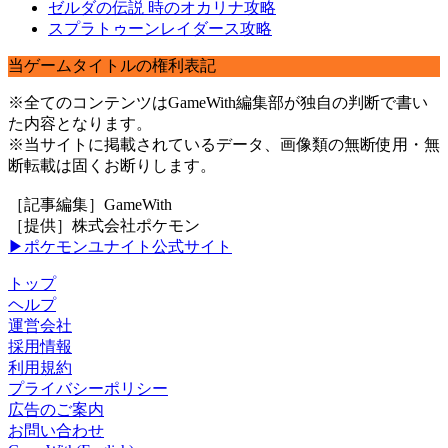
ゼルダの伝説 時のオカリナ攻略
スプラトゥーンレイダース攻略
当ゲームタイトルの権利表記
※全てのコンテンツはGameWith編集部が独自の判断で書い
た内容となります。
※当サイトに掲載されているデータ、画像類の無断使用・無
断転載は固くお断りします。
［記事編集］GameWith
［提供］株式会社ポケモン
▶ポケモンユナイト公式サイト
トップ
ヘルプ
運営会社
採用情報
利用規約
プライバシーポリシー
広告のご案内
お問い合わせ