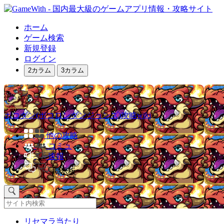
ホーム
ゲーム検索
新規登録
ログイン
2カラム
3カラム
ポコダン(ポコロンダンジョンズ)攻略wiki
他の攻略
コミュ
速報
掲示板
リセマラ当たり