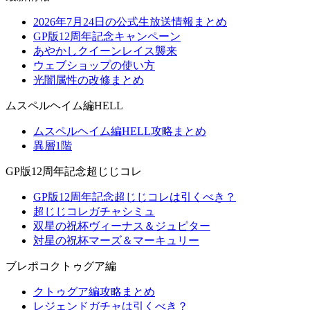
2026年7月24日の公式生放送情報まとめ
GP版12周年記念キャンペーン
あやかしクイーンレイス襲来
ウェブショップの使い方
光闇属性の改修まとめ
ムスペルヘイム編HELL
ムスペルヘイム編HELL攻略まとめ
異層1階
GP版12周年記念超じじコレ
GP版12周年記念超じじコレは引くべき？
超じじコレガチャシミュ
双星の祝杯ヴィーナス＆ジュピター
対星の祝杯マーズ＆マーキュリー
ブレポコクトゥグア編
クトゥグア編攻略まとめ
レジェンドガチャは引くべき？