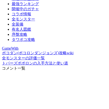
最強ランキング
開催中のガチャ
コラボ情報
全モンスター
全装備
有名人図鑑
序盤攻略
タワポコ攻略
GameWith
ポコダン(ポコロンダンジョンズ)攻略wiki
全モンスターの評価一覧
トパーズポポロンの入手方法と使い道
コメント一覧