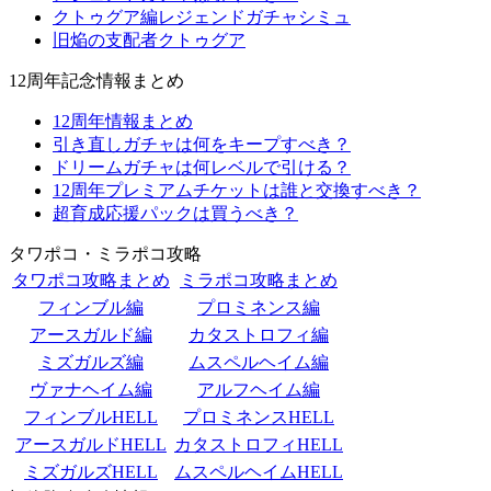
クトゥグア編レジェンドガチャシミュ
旧焔の支配者クトゥグア
12周年記念情報まとめ
12周年情報まとめ
引き直しガチャは何をキープすべき？
ドリームガチャは何レベルで引ける？
12周年プレミアムチケットは誰と交換すべき？
超育成応援パックは買うべき？
タワポコ・ミラポコ攻略
タワポコ攻略まとめ
ミラポコ攻略まとめ
フィンブル編
プロミネンス編
アースガルド編
カタストロフィ編
ミズガルズ編
ムスペルヘイム編
ヴァナヘイム編
アルフヘイム編
フィンブルHELL
プロミネンスHELL
アースガルドHELL
カタストロフィHELL
ミズガルズHELL
ムスペルヘイムHELL