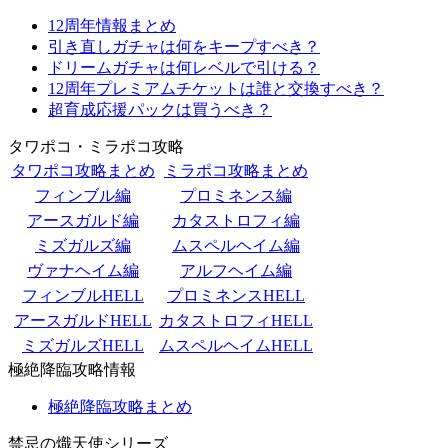
12周年情報まとめ
引き直しガチャは何をキープすべき？
ドリームガチャは何レベルで引ける？
12周年プレミアムチケットは誰と交換すべき？
超育成応援パックは買うべき？
タワポコ・ミラポコ攻略
タワポコ攻略まとめ
ミラポコ攻略まとめ
フィンブル編
プロミネンス編
アースガルド編
カタストロフィ編
ミズガルズ編
ムスペルヘイム編
ヴァナヘイム編
アルフヘイム編
フィンブルHELL
プロミネンスHELL
アースガルドHELL
カタストロフィHELL
ミズガルズHELL
ムスペルヘイムHELL
極絶降臨攻略情報
極絶降臨攻略まとめ
禁忌の熾天使シリーズ