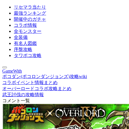
リセマラ当たり
最強ランキング
開催中のガチャ
コラボ情報
全モンスター
全装備
有名人図鑑
序盤攻略
タワポコ攻略
GameWith
ポコダン(ポコロンダンジョンズ)攻略wiki
コラボイベント情報まとめ
オーバーロードコラボ攻略まとめ
武王討伐の攻略情報
コメント一覧