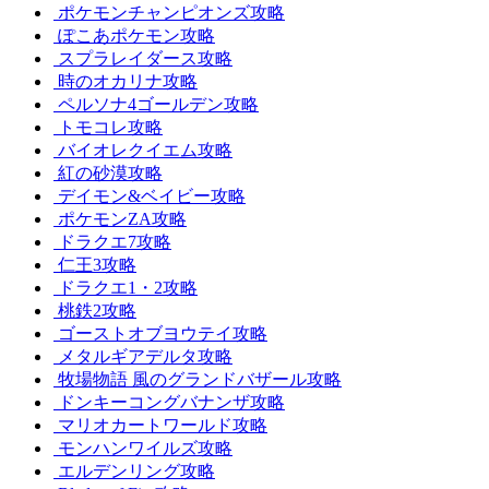
ポケモンチャンピオンズ攻略
ぽこあポケモン攻略
スプラレイダース攻略
時のオカリナ攻略
ペルソナ4ゴールデン攻略
トモコレ攻略
バイオレクイエム攻略
紅の砂漠攻略
デイモン&ベイビー攻略
ポケモンZA攻略
ドラクエ7攻略
仁王3攻略
ドラクエ1・2攻略
桃鉄2攻略
ゴーストオブヨウテイ攻略
メタルギアデルタ攻略
牧場物語 風のグランドバザール攻略
ドンキーコングバナンザ攻略
マリオカートワールド攻略
モンハンワイルズ攻略
エルデンリング攻略