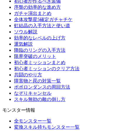
初心者が作るべき装備
序盤の効率的な進め方
ガチャ演出まとめ
全体攻撃星5確定ガチャチケ
虹結晶の入手方法と使い道
ソウル解説
効率的なレベルの上げ方
運気解説
降臨のリングの入手方法
限界突破のメリット
初心者ミッションまとめ
初心者ミッションのクリア方法
共闘のやり方
障害物と罠の対策一覧
ポポロンダンスの周回方法
なぞりキャンセル
スキル無効の敵の倒し方
モンスター情報
全モンスター一覧
変換スキル持ちモンスター一覧