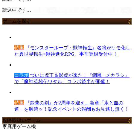
読込中です…
ゲームを探す
特集
『モンスターループ：獣神転生』名将がケモ化し
た異世界転生×獣神進化RPG。事前登録受付中！
コラボ
ついに虎王＆影虎が来た！『鋼嵐 - メカラシ』
で「魔神英雄伝ワタル」コラボ後半が開催！
特集
『鈴蘭の剣』が2周年を迎え、新章「氷と血の
道」を解禁ッ！記念イベントの報酬もお見逃し無く！
攻略取扱いゲーム
家庭用ゲーム機