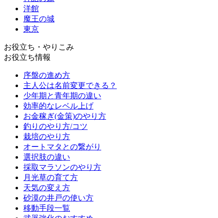
洋館
魔王の城
東京
お役立ち・やりこみ
お役立ち情報
序盤の進め方
主人公は名前変更できる？
少年期と青年期の違い
効率的なレベル上げ
お金稼ぎ(金策)のやり方
釣りのやり方/コツ
栽培のやり方
オートマタとの繋がり
選択肢の違い
採取マラソンのやり方
月光草の育て方
天気の変え方
砂漠の井戸の使い方
移動手段一覧