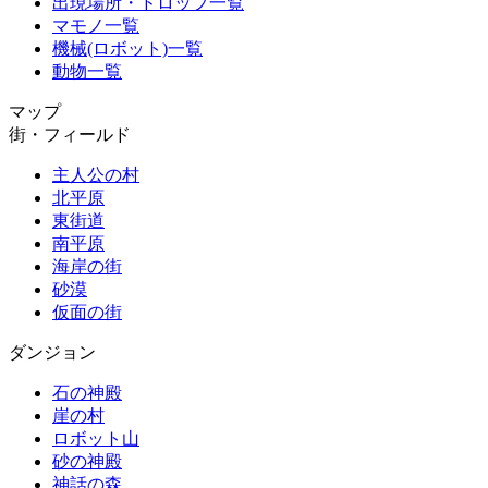
出現場所・ドロップ一覧
マモノ一覧
機械(ロボット)一覧
動物一覧
マップ
街・フィールド
主人公の村
北平原
東街道
南平原
海岸の街
砂漠
仮面の街
ダンジョン
石の神殿
崖の村
ロボット山
砂の神殿
神話の森