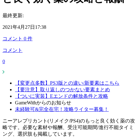
最終更新:
2021年4月27日17:38
コメント
0
件
コメント
0
【変更点多数】PS3版との違い/新要素はこちら
【要注意】取り返しのつかない要素まとめ
【ついに実装】Eエンドの解放条件と攻略
GameWithからのお知らせ
未経験可&完全在宅！攻略ライター募集！
ニーアレプリカント(リメイク/PS4)のもっと良く効く薬の攻
略です。必要な素材や報酬、受注可能期間/進行不能タイミ
ング、選択肢も掲載しています。