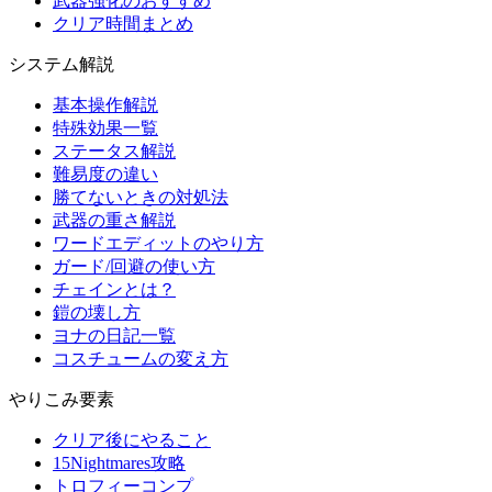
武器強化のおすすめ
クリア時間まとめ
システム解説
基本操作解説
特殊効果一覧
ステータス解説
難易度の違い
勝てないときの対処法
武器の重さ解説
ワードエディットのやり方
ガード/回避の使い方
チェインとは？
鎧の壊し方
ヨナの日記一覧
コスチュームの変え方
やりこみ要素
クリア後にやること
15Nightmares攻略
トロフィーコンプ