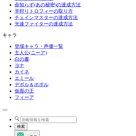
命知らず(あの秘密)の達成方法
羊狩りトロフィーの取り方
チェインマスターの達成方法
光速ファイターの達成方法
キャラ
登場キャラ・声優一覧
主人公(ニーア)
白の書
ヨナ
カイネ
エミール
デボル＆ポポル
仮面の王
フィーア
検索