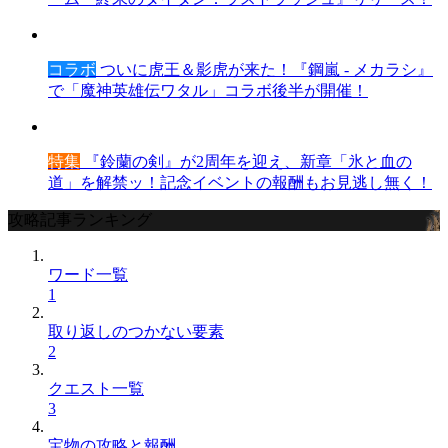
コラボ
ついに虎王＆影虎が来た！『鋼嵐 - メカラシ』
で「魔神英雄伝ワタル」コラボ後半が開催！
特集
『鈴蘭の剣』が2周年を迎え、新章「氷と血の
道」を解禁ッ！記念イベントの報酬もお見逃し無く！
攻略記事ランキング
ワード一覧
1
取り返しのつかない要素
2
クエスト一覧
3
宝物の攻略と報酬