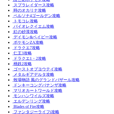
スプラレイダース攻略
時のオカリナ攻略
ペルソナ4ゴールデン攻略
トモコレ攻略
バイオレクイエム攻略
紅の砂漠攻略
デイモン&ベイビー攻略
ポケモンZA攻略
ドラクエ7攻略
仁王3攻略
ドラクエ1・2攻略
桃鉄2攻略
ゴーストオブヨウテイ攻略
メタルギアデルタ攻略
牧場物語 風のグランドバザール攻略
ドンキーコングバナンザ攻略
マリオカートワールド攻略
モンハンワイルズ攻略
エルデンリング攻略
Blades of Fire攻略
ファンタジーライフi攻略