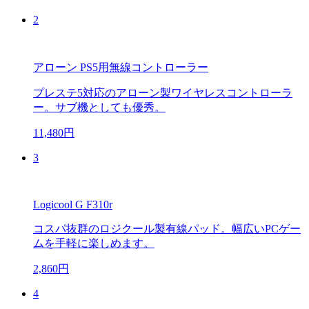
2
アローン PS5用無線コントローラー
プレステ5対応のアローン製ワイヤレスコントローラ
ー。サブ機としても優秀。
11,480円
3
Logicool G F310r
コスパ抜群のロジクール製有線パッド。幅広いPCゲー
ムを手軽に楽しめます。
2,860円
4