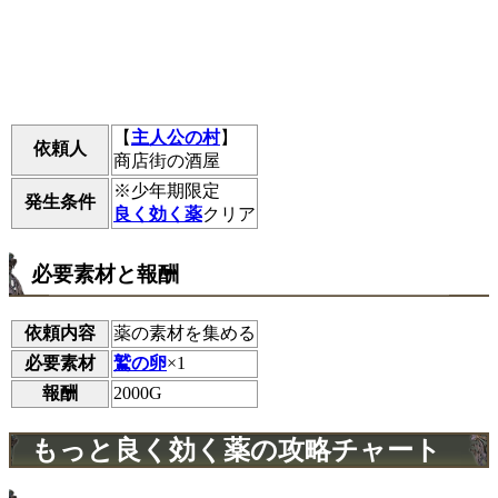
【
主人公の村
】
依頼人
商店街の酒屋
※少年期限定
発生条件
良く効く薬
クリア
必要素材と報酬
依頼内容
薬の素材を集める
必要素材
鷲の卵
×1
報酬
2000G
もっと良く効く薬の攻略チャート