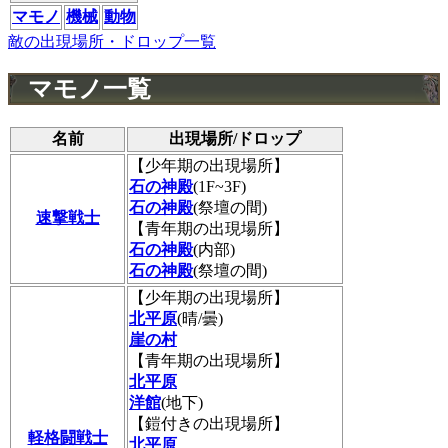
マモノ
機械
動物
敵の出現場所・ドロップ一覧
マモノ一覧
名前
出現場所/ドロップ
【少年期の出現場所】
石の神殿
(1F~3F)
石の神殿
(祭壇の間)
速撃戦士
【青年期の出現場所】
石の神殿
(内部)
石の神殿
(祭壇の間)
【少年期の出現場所】
北平原
(晴/曇)
崖の村
【青年期の出現場所】
北平原
洋館
(地下)
【鎧付きの出現場所】
軽格闘戦士
北平原