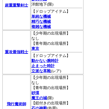
洋館地下(限)
超重重撃剣士
【ドロップアイテム】
単純な機械
精巧な機械
複雑な機械
【少年期の出現場所】
なし
【青年期の出現場所】
東京
重攻最強戦士
【ドロップアイテム】
動かない腕時計
止まった時計
立派な革靴
(レア)
【少年期の出現場所】
なし
【青年期の出現場所】
砂漠
魔王の城
(限)
【鎧付きの出現場所】
飛行魔術師
石の神殿
(外周)