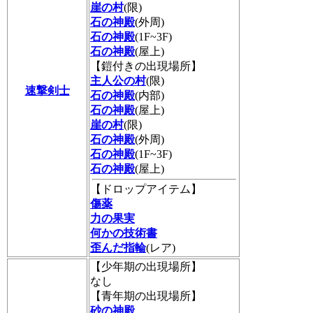
崖の村
(限)
石の神殿
(外周)
石の神殿
(1F~3F)
石の神殿
(屋上)
【鎧付きの出現場所】
主人公の村
(限)
速撃剣士
石の神殿
(内部)
石の神殿
(屋上)
崖の村
(限)
石の神殿
(外周)
石の神殿
(1F~3F)
石の神殿
(屋上)
【ドロップアイテム】
傷薬
力の果実
何かの技術書
歪んだ指輪
(レア)
【少年期の出現場所】
なし
【青年期の出現場所】
砂の神殿