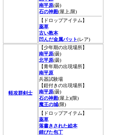
南平原
(曇)
石の神殿
(屋上,限)
【ドロップアイテム】
薬草
古い教本
凹んだ金属バット
(レア)
【少年期の出現場所】
南平原
(曇)
北平原
(曇)
【青年期の出現場所】
南平原
兵器試験場
【鎧付きの出現場所】
南平原
(曇)
軽攻群剣士
石の神殿
(屋上)(限)
魔王の城
(限)
【ドロップアイテム】
薬草
落書きされた絵本
錆びた包丁