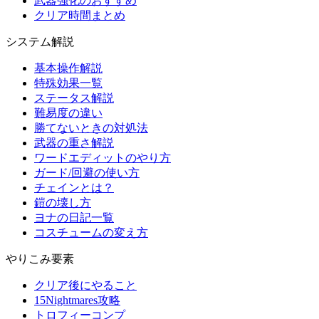
武器強化のおすすめ
クリア時間まとめ
システム解説
基本操作解説
特殊効果一覧
ステータス解説
難易度の違い
勝てないときの対処法
武器の重さ解説
ワードエディットのやり方
ガード/回避の使い方
チェインとは？
鎧の壊し方
ヨナの日記一覧
コスチュームの変え方
やりこみ要素
クリア後にやること
15Nightmares攻略
トロフィーコンプ