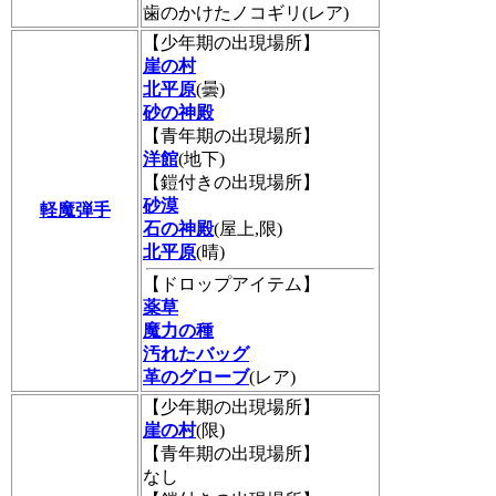
歯のかけたノコギリ(レア)
【少年期の出現場所】
崖の村
北平原
(曇)
砂の神殿
【青年期の出現場所】
洋館
(地下)
【鎧付きの出現場所】
砂漠
軽魔弾手
石の神殿
(屋上,限)
北平原
(晴)
【ドロップアイテム】
薬草
魔力の種
汚れたバッグ
革のグローブ
(レア)
【少年期の出現場所】
崖の村
(限)
【青年期の出現場所】
なし