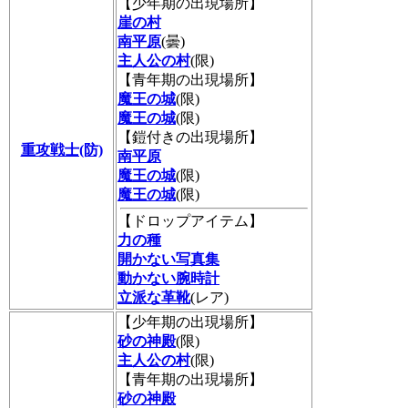
【少年期の出現場所】
崖の村
南平原
(曇)
主人公の村
(限)
【青年期の出現場所】
魔王の城
(限)
魔王の城
(限)
【鎧付きの出現場所】
重攻戦士(防)
南平原
魔王の城
(限)
魔王の城
(限)
【ドロップアイテム】
力の種
開かない写真集
動かない腕時計
立派な革靴
(レア)
【少年期の出現場所】
砂の神殿
(限)
主人公の村
(限)
【青年期の出現場所】
砂の神殿