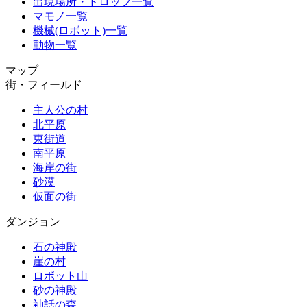
出現場所・ドロップ一覧
マモノ一覧
機械(ロボット)一覧
動物一覧
マップ
街・フィールド
主人公の村
北平原
東街道
南平原
海岸の街
砂漠
仮面の街
ダンジョン
石の神殿
崖の村
ロボット山
砂の神殿
神話の森