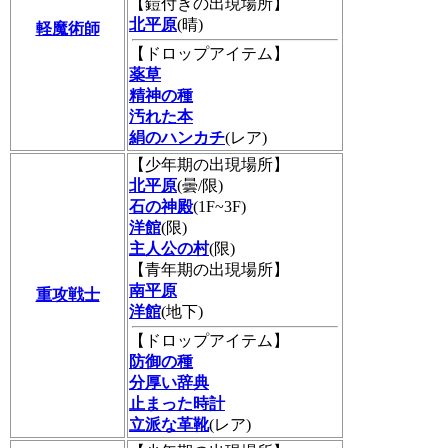
【鎧付きの出現場所】
北平原
(晴)
軽魔術師
【ドロップアイテム】
薬草
精神の種
汚れた本
絹のハンカチ
(レア)
【少年期の出現場所】
北平原
(曇/限)
石の神殿
(1F~3F)
洋館
(限)
主人公の村
(限)
【青年期の出現場所】
南平原
重攻戦士
洋館
(地下)
【ドロップアイテム】
防御の種
分厚い辞典
止まった時計
立派な革靴
(レア)