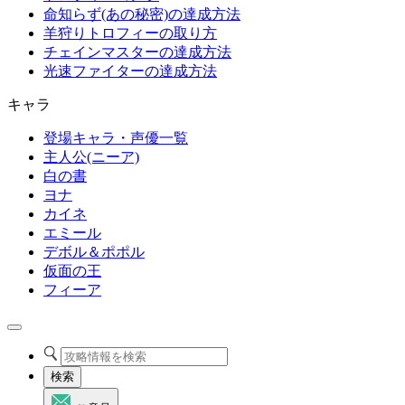
命知らず(あの秘密)の達成方法
羊狩りトロフィーの取り方
チェインマスターの達成方法
光速ファイターの達成方法
キャラ
登場キャラ・声優一覧
主人公(ニーア)
白の書
ヨナ
カイネ
エミール
デボル＆ポポル
仮面の王
フィーア
検索