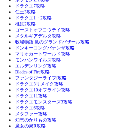
ドラクエ7攻略
仁王3攻略
ドラクエ1・2攻略
桃鉄2攻略
ゴーストオブヨウテイ攻略
メタルギアデルタ攻略
牧場物語 風のグランドバザール攻略
ドンキーコングバナンザ攻略
マリオカートワールド攻略
モンハンワイルズ攻略
エルデンリング攻略
Blades of Fire攻略
ファンタジーライフi攻略
ドラクエ3リメイク攻略
ドラクエ10オフライン攻略
ドラクエ11攻略
ドラクエモンスターズ3攻略
ドラクエ6攻略
メタファー攻略
知恵のかりもの攻略
魔女の泉R攻略