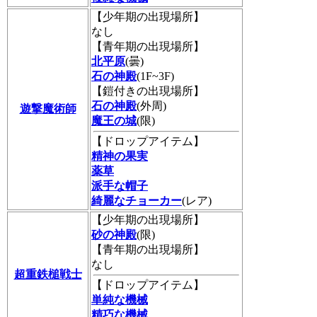
【少年期の出現場所】
なし
【青年期の出現場所】
北平原
(曇)
石の神殿
(1F~3F)
【鎧付きの出現場所】
石の神殿
(外周)
遊撃魔術師
魔王の城
(限)
【ドロップアイテム】
精神の果実
薬草
派手な帽子
綺麗なチョーカー
(レア)
【少年期の出現場所】
砂の神殿
(限)
【青年期の出現場所】
なし
超重鉄槌戦士
【ドロップアイテム】
単純な機械
精巧な機械