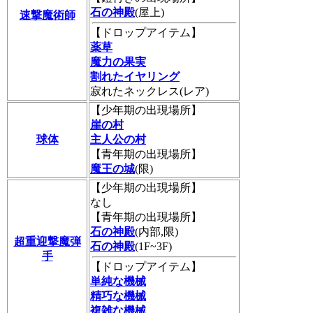
石の神殿
(屋上)
速撃魔術師
【ドロップアイテム】
薬草
魔力の果実
割れたイヤリング
寂れたネックレス(レア)
【少年期の出現場所】
崖の村
球体
主人公の村
【青年期の出現場所】
魔王の城
(限)
【少年期の出現場所】
なし
【青年期の出現場所】
石の神殿
(内部,限)
超重迎撃魔弾
石の神殿
(1F~3F)
手
【ドロップアイテム】
単純な機械
精巧な機械
複雑な機械