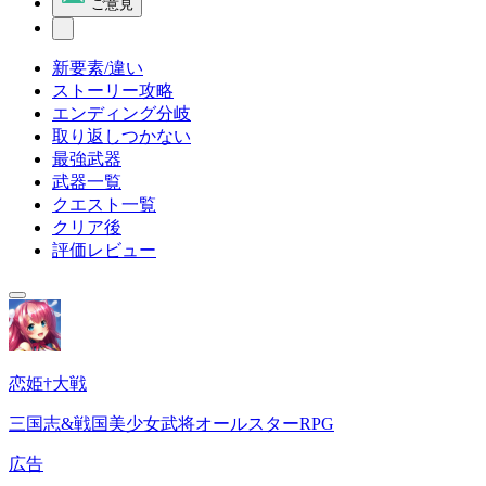
ご意見
新要素/違い
ストーリー攻略
エンディング分岐
取り返しつかない
最強武器
武器一覧
クエスト一覧
クリア後
評価レビュー
恋姫†大戦
三国志&戦国美少女武将オールスターRPG
広告