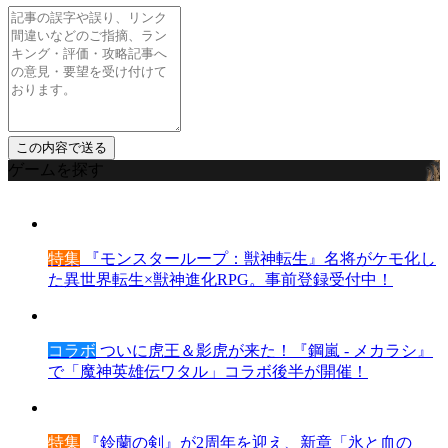
ゲームを探す
特集
『モンスターループ：獣神転生』名将がケモ化し
た異世界転生×獣神進化RPG。事前登録受付中！
コラボ
ついに虎王＆影虎が来た！『鋼嵐 - メカラシ』
で「魔神英雄伝ワタル」コラボ後半が開催！
特集
『鈴蘭の剣』が2周年を迎え、新章「氷と血の