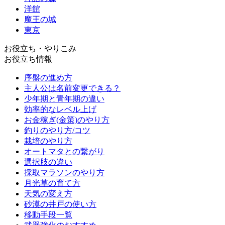
洋館
魔王の城
東京
お役立ち・やりこみ
お役立ち情報
序盤の進め方
主人公は名前変更できる？
少年期と青年期の違い
効率的なレベル上げ
お金稼ぎ(金策)のやり方
釣りのやり方/コツ
栽培のやり方
オートマタとの繋がり
選択肢の違い
採取マラソンのやり方
月光草の育て方
天気の変え方
砂漠の井戸の使い方
移動手段一覧