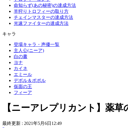
命知らず(あの秘密)の達成方法
羊狩りトロフィーの取り方
チェインマスターの達成方法
光速ファイターの達成方法
キャラ
登場キャラ・声優一覧
主人公(ニーア)
白の書
ヨナ
カイネ
エミール
デボル＆ポポル
仮面の王
フィーア
【ニーアレプリカント】薬草
最終更新 :
2021年5月6日12:49