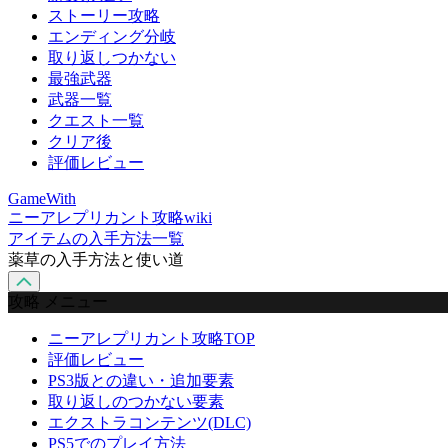
ストーリー攻略
エンディング分岐
取り返しつかない
最強武器
武器一覧
クエスト一覧
クリア後
評価レビュー
GameWith
ニーアレプリカント攻略wiki
アイテムの入手方法一覧
薬草の入手方法と使い道
攻略 メニュー
ニーアレプリカント攻略TOP
評価レビュー
PS3版との違い・追加要素
取り返しのつかない要素
エクストラコンテンツ(DLC)
PS5でのプレイ方法