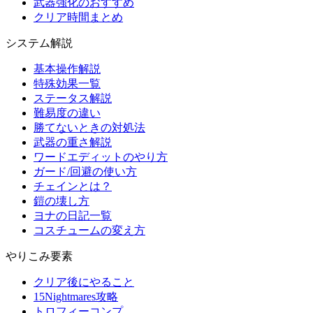
武器強化のおすすめ
クリア時間まとめ
システム解説
基本操作解説
特殊効果一覧
ステータス解説
難易度の違い
勝てないときの対処法
武器の重さ解説
ワードエディットのやり方
ガード/回避の使い方
チェインとは？
鎧の壊し方
ヨナの日記一覧
コスチュームの変え方
やりこみ要素
クリア後にやること
15Nightmares攻略
トロフィーコンプ