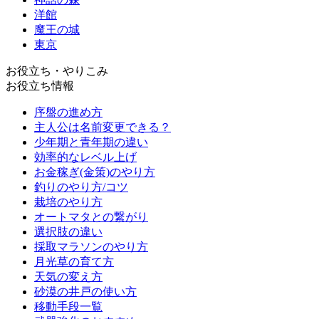
洋館
魔王の城
東京
お役立ち・やりこみ
お役立ち情報
序盤の進め方
主人公は名前変更できる？
少年期と青年期の違い
効率的なレベル上げ
お金稼ぎ(金策)のやり方
釣りのやり方/コツ
栽培のやり方
オートマタとの繋がり
選択肢の違い
採取マラソンのやり方
月光草の育て方
天気の変え方
砂漠の井戸の使い方
移動手段一覧