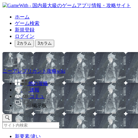
ホーム
ゲーム検索
新規登録
ログイン
2カラム
3カラム
ニーアレプリカント攻略wiki
他の攻略
速報
コミュ
掲示板
新要素/違い