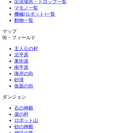
出現場所・ドロップ一覧
マモノ一覧
機械(ロボット)一覧
動物一覧
マップ
街・フィールド
主人公の村
北平原
東街道
南平原
海岸の街
砂漠
仮面の街
ダンジョン
石の神殿
崖の村
ロボット山
砂の神殿
神話の森