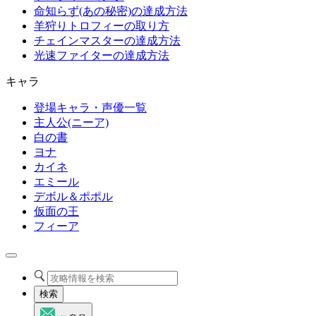
命知らず(あの秘密)の達成方法
羊狩りトロフィーの取り方
チェインマスターの達成方法
光速ファイターの達成方法
キャラ
登場キャラ・声優一覧
主人公(ニーア)
白の書
ヨナ
カイネ
エミール
デボル＆ポポル
仮面の王
フィーア
検索