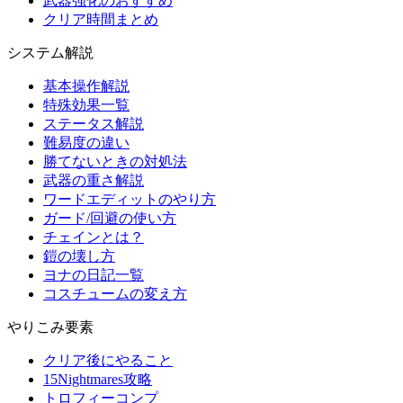
武器強化のおすすめ
クリア時間まとめ
システム解説
基本操作解説
特殊効果一覧
ステータス解説
難易度の違い
勝てないときの対処法
武器の重さ解説
ワードエディットのやり方
ガード/回避の使い方
チェインとは？
鎧の壊し方
ヨナの日記一覧
コスチュームの変え方
やりこみ要素
クリア後にやること
15Nightmares攻略
トロフィーコンプ