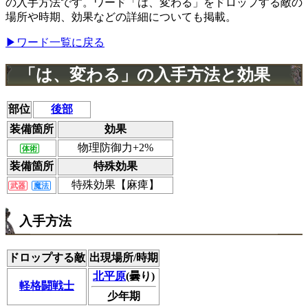
の入手方法です。ワード「は、変わる」をドロップする敵の
場所や時期、効果などの詳細についても掲載。
▶ワード一覧に戻る
「は、変わる」の入手方法と効果
部位
後部
装備箇所
効果
物理防御力+2%
体術
装備箇所
特殊効果
特殊効果【麻痺】
武器
魔法
入手方法
ドロップする敵
出現場所/時期
北平原
(曇り)
軽格闘戦士
少年期