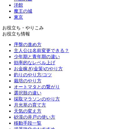
洋館
魔王の城
東京
お役立ち・やりこみ
お役立ち情報
序盤の進め方
主人公は名前変更できる？
少年期と青年期の違い
効率的なレベル上げ
お金稼ぎ(金策)のやり方
釣りのやり方/コツ
栽培のやり方
オートマタとの繋がり
選択肢の違い
採取マラソンのやり方
月光草の育て方
天気の変え方
砂漠の井戸の使い方
移動手段一覧