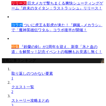
リリース
巨大メカで撃ちまくる爽快シューティングゲ
ーム『終末のタイタン：ラストラッシュ』リリース！
コラボ
ついに虎王＆影虎が来た！『鋼嵐 - メカラシ』
で「魔神英雄伝ワタル」コラボ後半が開催！
特集
『鈴蘭の剣』が2周年を迎え、新章「氷と血の
道」を解禁ッ！記念イベントの報酬もお見逃し無く！
攻略記事ランキング
取り返しのつかない要素
1
クエスト一覧
2
ストーリー攻略まとめ
3