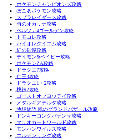
ポケモンチャンピオンズ攻略
ぽこあポケモン攻略
スプラレイダース攻略
時のオカリナ攻略
ペルソナ4ゴールデン攻略
トモコレ攻略
バイオレクイエム攻略
紅の砂漠攻略
デイモン&ベイビー攻略
ポケモンZA攻略
ドラクエ7攻略
仁王3攻略
ドラクエ1・2攻略
桃鉄2攻略
ゴーストオブヨウテイ攻略
メタルギアデルタ攻略
牧場物語 風のグランドバザール攻略
ドンキーコングバナンザ攻略
マリオカートワールド攻略
モンハンワイルズ攻略
エルデンリング攻略