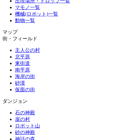
出現場所・ドロップ一覧
マモノ一覧
機械(ロボット)一覧
動物一覧
マップ
街・フィールド
主人公の村
北平原
東街道
南平原
海岸の街
砂漠
仮面の街
ダンジョン
石の神殿
崖の村
ロボット山
砂の神殿
神話の森