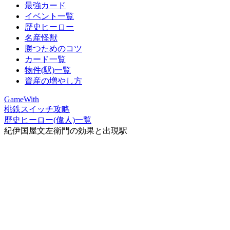
最強カード
イベント一覧
歴史ヒーロー
名産怪獣
勝つためのコツ
カード一覧
物件(駅)一覧
資産の増やし方
GameWith
桃鉄スイッチ攻略
歴史ヒーロー(偉人)一覧
紀伊国屋文左衛門の効果と出現駅