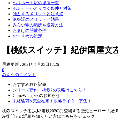
ヘリポート駅の場所一覧
ボンビーがとりつく条件と対策
独占するメリットと注意点
絶好調のメリットと効果
みらい駅の場所や投資方法
おまけの開放条件
おすすめの設定
【桃鉄スイッチ】紀伊国屋文左
最終更新 :
2021年1月25日12:26
0
みんなのコメント
おすすめ攻略記事
シリーズ新作！桃鉄2の攻略はこちら！
GameWithからのお知らせ
未経験可&完全在宅！攻略ライター募集！
桃鉄スイッチ(桃太郎電鉄2020)に登場する歴史ヒーロー
左衛門」の詳細を知りたい方はこちらをチェック！