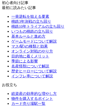
初心者向け記事
最初に読みたい記事
一発逆転を狙える要素
桃鉄3年決戦の立ち回り
桃鉄10年トライアルの立ち回り
いつもの桃鉄の立ち回り
基本ルールと進め方
ゲームモードについて解説
マス(駅)の種類と効果
オンライン対戦のやり方
目的地に着くメリット
季節による影響
名産怪獣について解説
歴史ヒーローについて解説
インフレ率について解説
お役立ち
総資産の効率的な増やし方
物件を購入するポイント
カード売り場駅一覧