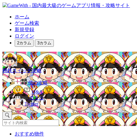
ホーム
ゲーム検索
新規登録
ログイン
2カラム
3カラム
桃鉄スイッチ攻略
他の攻略
Q&A
コミュ
Twitter
おすすめ物件