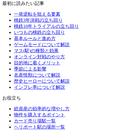
最初に読みたい記事
一発逆転を狙える要素
桃鉄3年決戦の立ち回り
桃鉄10年トライアルの立ち回り
いつもの桃鉄の立ち回り
基本ルールと進め方
ゲームモードについて解説
マス(駅)の種類と効果
オンライン対戦のやり方
目的地に着くメリット
季節による影響
名産怪獣について解説
歴史ヒーローについて解説
インフレ率について解説
お役立ち
総資産の効率的な増やし方
物件を購入するポイント
カード売り場駅一覧
ヘリポート駅の場所一覧