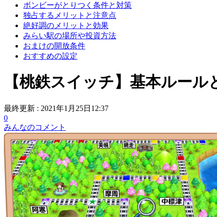
ボンビーがとりつく条件と対策
独占するメリットと注意点
絶好調のメリットと効果
みらい駅の場所や投資方法
おまけの開放条件
おすすめの設定
【桃鉄スイッチ】基本ルールと
最終更新 :
2021年1月25日12:37
0
みんなのコメント