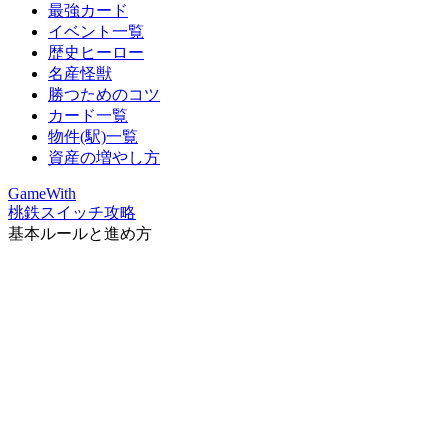
最強カード
イベント一覧
歴史ヒーロー
名産怪獣
勝つためのコツ
カード一覧
物件(駅)一覧
資産の増やし方
GameWith
桃鉄スイッチ攻略
基本ルールと進め方