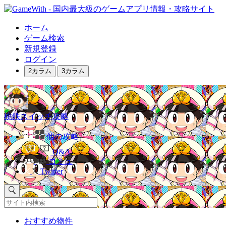
ホーム
ゲーム検索
新規登録
ログイン
2カラム
3カラム
桃鉄スイッチ攻略
他の攻略
Q&A
コミュ
Twitter
おすすめ物件