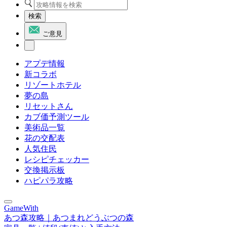
検索
ご意見
アプデ情報
新コラボ
リゾートホテル
夢の島
リセットさん
カブ価予測ツール
美術品一覧
花の交配表
人気住民
レシピチェッカー
交換掲示板
ハピパラ攻略
GameWith
あつ森攻略｜あつまれどうぶつの森