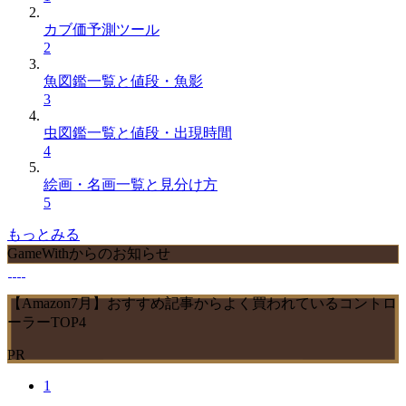
カブ価予測ツール
2
魚図鑑一覧と値段・魚影
3
虫図鑑一覧と値段・出現時間
4
絵画・名画一覧と見分け方
5
もっとみる
GameWithからのお知らせ
【Amazon7月】おすすめ記事からよく買われているコントロ
ーラーTOP4
PR
1