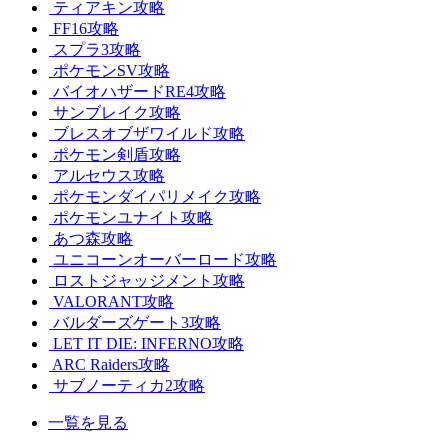
ティアキン攻略
FF16攻略
スプラ3攻略
ポケモンSV攻略
バイオハザードRE4攻略
サンブレイク攻略
ブレスオブザワイルド攻略
ポケモン剣盾攻略
アルセウス攻略
ポケモンダイパリメイク攻略
ポケモンユナイト攻略
あつ森攻略
ユニコーンオーバーロード攻略
ロストジャッジメント攻略
VALORANT攻略
バルダーズゲート3攻略
LET IT DIE: INFERNO攻略
ARC Raiders攻略
サブノーティカ2攻略
一覧を見る