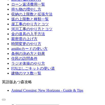
ローン返済費用一覧
持ち物の増やし方
収納の上限数と拡張方法
坂の上限数と種類一覧
崖工事のやり方とコツ
河川工事のやり方とコツ
金の道具の入手方法
親密度の上げ方
時間変更のやり方
amiiboカードの使い方
条例の決め方と効果
住民の訪問条件
ラジオ体操のやり方
FIXはしごキットの使い道
建物のマス数一覧
英語版あつ森攻略
Animal Crossing: New Horizons - Guide & Tips