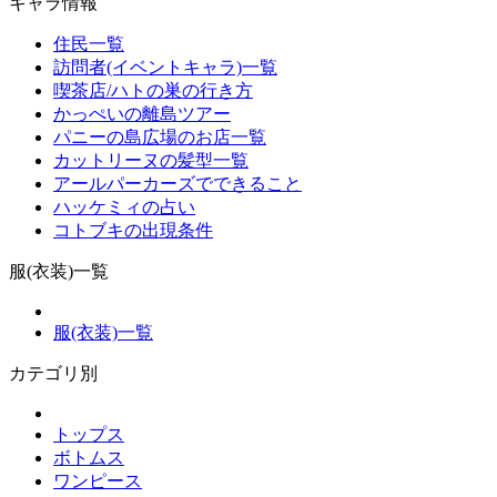
キャラ情報
住民一覧
訪問者(イベントキャラ)一覧
喫茶店/ハトの巣の行き方
かっぺいの離島ツアー
パニーの島広場のお店一覧
カットリーヌの髪型一覧
アールパーカーズでできること
ハッケミィの占い
コトブキの出現条件
服(衣装)一覧
服(衣装)一覧
カテゴリ別
トップス
ボトムス
ワンピース