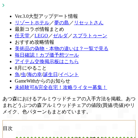
Ver.3.0大型アップデート情報
リゾートホテル
／
夢の島
／
リセットさん
最新コラボ情報まとめ
任天堂
／
LEGO
／
ゼルダ
／
スプラトゥーン
おすすめ攻略情報
美術品の偽物・本物の違いは？一覧で見る
毎日確認！カブ価予想ツール
アイテム交換掲示板はこちら
8月にやること
魚
/
虫
/
海の幸
/
誕生日
/
イベント
GameWithからのお知らせ
未経験可&完全在宅！攻略ライター募集！
あつ森におけるアルミウッドチェアの入手方法を掲載。あつ
まれどうぶつの森アルミウッドチェアの値段(買値/売値)やリ
メイク、色パターンもまとめています。
目次