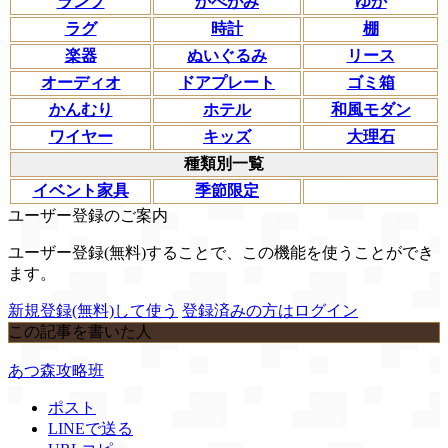
ランプ
かべがみ
ゆか
ラグ
時計
棚
楽器
ぬいぐるみ
リース
オーディオ
ドアプレート
ゴミ箱
かんむり
ホテル
和風モダン
ワイヤー
キッズ
大理石
種類別一覧
イベント家具
季節限定
ユーザー登録のご案内
ユーザー登録(無料)することで、この機能を使うことができ
ます。
新規登録(無料)して使う
登録済みの方はログイン
この記事を書いた人
あつ森攻略班
ポスト
LINEで送る