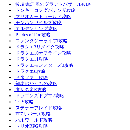
牧場物語 風のグランドバザール攻略
ドンキーコングバナンザ攻略
マリオカートワールド攻略
モンハンワイルズ攻略
エルデンリング攻略
Blades of Fire攻略
ファンタジーライフi攻略
ドラクエ3リメイク攻略
ドラクエ10オフライン攻略
ドラクエ11攻略
ドラクエモンスターズ3攻略
ドラクエ6攻略
メタファー攻略
知恵のかりもの攻略
魔女の泉R攻略
ドラゴンズドグマ2攻略
TGS攻略
ステラーブレイド攻略
FF7リバース攻略
パルワールド攻略
マリオRPG攻略