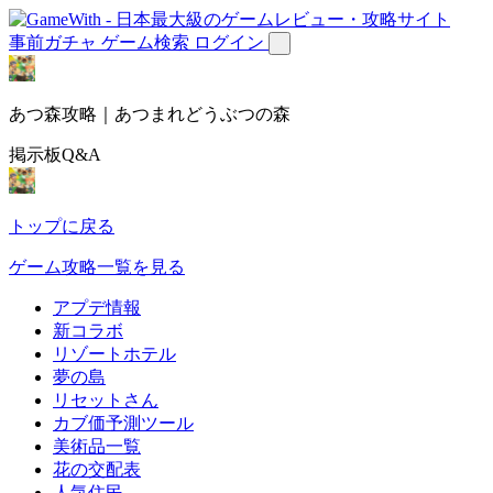
事前ガチャ
ゲーム検索
ログイン
あつ森攻略｜あつまれどうぶつの森
掲示板Q&A
トップに戻る
ゲーム攻略一覧を見る
アプデ情報
新コラボ
リゾートホテル
夢の島
リセットさん
カブ価予測ツール
美術品一覧
花の交配表
人気住民