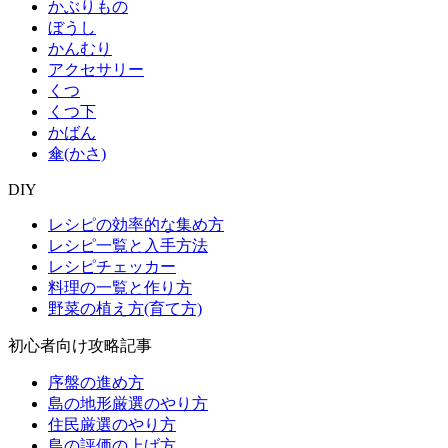
かぶりもの
ぼうし
かんむり
アクセサリー
くつ
くつ下
かばん
傘(かさ)
DIY
レシピの効率的な集め方
レシピ一覧と入手方法
レシピチェッカー
料理の一覧と作り方
野菜の植え方(育て方)
初心者向け攻略記事
序盤の進め方
島の地形厳選のやり方
住民厳選のやり方
島の評価の上げ方