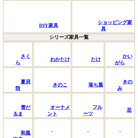
ショッピング家
DIY家具
具
シリーズ家具一覧
さく
かい
わかたけ
たけ
ら
がら
夏貝
きの
きのこ
落ち葉
殻
み
フル
雪だ
オーナメ
花
ーツ
るま
ント
-
-
-
和風