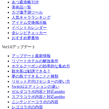
あつ森攻略TOP
美術品一覧
カブ価予測ツール
人気キャラランキング
アイテム交換掲示板
イベントカレンダー
全レシピチェッカー
おすすめ夢番地
Ver3.0アップデート
アップデート最新情報
リゾートホテルの解放条件
ホテルクーポンの効率的な集め方
観光客は勧誘できる？
夢の島でできることと種類
リセット片付けセンターの使い方
Switch2エディションの違い
ゼルダコラボ内容と対応amiibo
スプラコラボ内容と対応amiibo
ニンテンドーコラボの内容
レゴコラボの内容