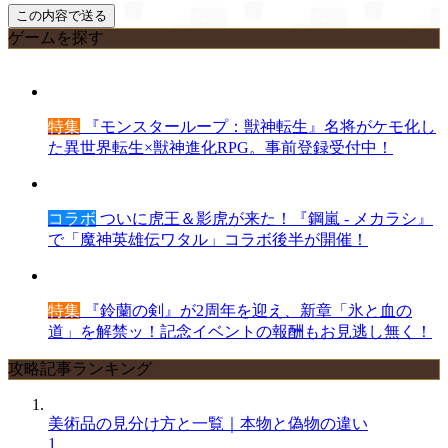
ゲームを探す
特集
『モンスターループ：獣神転生』名将がケモ化し
た異世界転生×獣神進化RPG。事前登録受付中！
コラボ
ついに虎王＆影虎が来た！『鋼嵐 - メカラシ』
で「魔神英雄伝ワタル」コラボ後半が開催！
特集
『鈴蘭の剣』が2周年を迎え、新章「氷と血の
道」を解禁ッ！記念イベントの報酬もお見逃し無く！
攻略記事ランキング
美術品の見分け方と一覧｜本物と偽物の違い
1