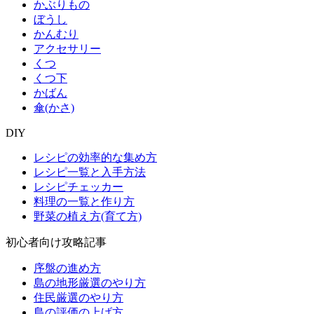
かぶりもの
ぼうし
かんむり
アクセサリー
くつ
くつ下
かばん
傘(かさ)
DIY
レシピの効率的な集め方
レシピ一覧と入手方法
レシピチェッカー
料理の一覧と作り方
野菜の植え方(育て方)
初心者向け攻略記事
序盤の進め方
島の地形厳選のやり方
住民厳選のやり方
島の評価の上げ方