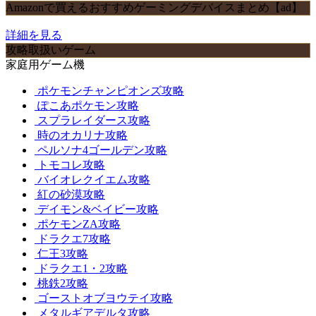
Amazonで買えるおすすめゲーミングデバイスまとめ【ad】
詳細を見る
攻略取扱いゲーム
家庭用ゲーム機
ポケモンチャンピオンズ攻略
ぽこあポケモン攻略
スプラレイダース攻略
時のオカリナ攻略
ペルソナ4ゴールデン攻略
トモコレ攻略
バイオレクイエム攻略
紅の砂漠攻略
デイモン&ベイビー攻略
ポケモンZA攻略
ドラクエ7攻略
仁王3攻略
ドラクエ1・2攻略
桃鉄2攻略
ゴーストオブヨウテイ攻略
メタルギアデルタ攻略