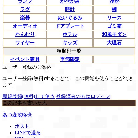
ランプ
かべがみ
ゆか
ラグ
時計
棚
楽器
ぬいぐるみ
リース
オーディオ
ドアプレート
ゴミ箱
かんむり
ホテル
和風モダン
ワイヤー
キッズ
大理石
種類別一覧
イベント家具
季節限定
ユーザー登録のご案内
ユーザー登録(無料)することで、この機能を使うことができ
ます。
新規登録(無料)して使う
登録済みの方はログイン
この記事を書いた人
あつ森攻略班
ポスト
LINEで送る