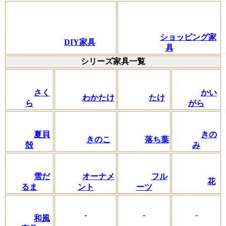
ショッピング家
DIY家具
具
シリーズ家具一覧
さく
かい
わかたけ
たけ
ら
がら
夏貝
きの
きのこ
落ち葉
殻
み
フル
雪だ
オーナメ
花
ーツ
るま
ント
-
-
-
和風