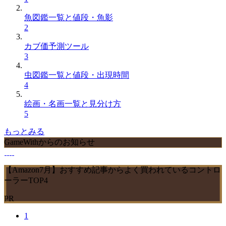
魚図鑑一覧と値段・魚影
2
カブ価予測ツール
3
虫図鑑一覧と値段・出現時間
4
絵画・名画一覧と見分け方
5
もっとみる
GameWithからのお知らせ
【Amazon7月】おすすめ記事からよく買われているコントロ
ーラーTOP4
PR
1