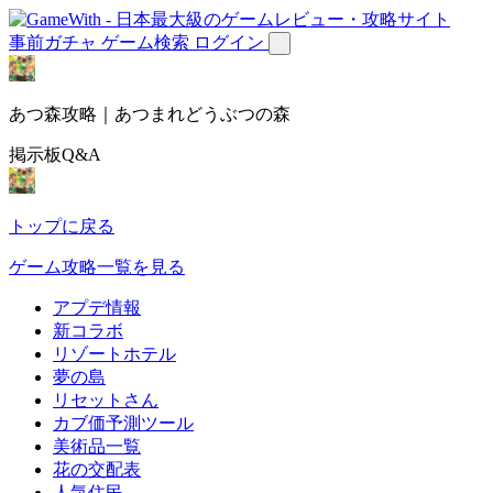
事前ガチャ
ゲーム検索
ログイン
あつ森攻略｜あつまれどうぶつの森
掲示板Q&A
トップに戻る
ゲーム攻略一覧を見る
アプデ情報
新コラボ
リゾートホテル
夢の島
リセットさん
カブ価予測ツール
美術品一覧
花の交配表
人気住民