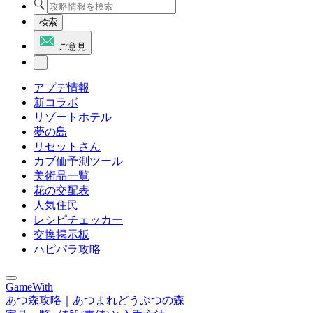
検索
ご意見
アプデ情報
新コラボ
リゾートホテル
夢の島
リセットさん
カブ価予測ツール
美術品一覧
花の交配表
人気住民
レシピチェッカー
交換掲示板
ハピパラ攻略
GameWith
あつ森攻略｜あつまれどうぶつの森