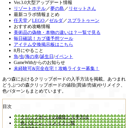
Ver.3.0大型アップデート情報
リゾートホテル
／
夢の島
／
リセットさん
最新コラボ情報まとめ
任天堂
／
LEGO
／
ゼルダ
／
スプラトゥーン
おすすめ攻略情報
美術品の偽物・本物の違いは？一覧で見る
毎日確認！カブ価予想ツール
アイテム交換掲示板はこちら
8月にやること
魚
/
虫
/
海の幸
/
誕生日
/
イベント
GameWithからのお知らせ
未経験可&完全在宅！攻略ライター募集！
あつ森におけるクリップボードの入手方法を掲載。あつまれ
どうぶつの森クリップボードの値段(買値/売値)やリメイク、
色パターンもまとめています。
目次
クリップボードの値段と入手方法
色パターン・リメイク一覧