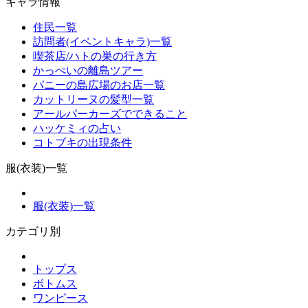
キャラ情報
住民一覧
訪問者(イベントキャラ)一覧
喫茶店/ハトの巣の行き方
かっぺいの離島ツアー
パニーの島広場のお店一覧
カットリーヌの髪型一覧
アールパーカーズでできること
ハッケミィの占い
コトブキの出現条件
服(衣装)一覧
服(衣装)一覧
カテゴリ別
トップス
ボトムス
ワンピース