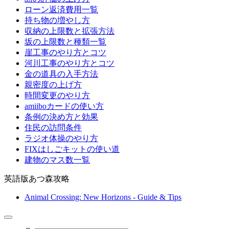
ローン返済費用一覧
持ち物の増やし方
収納の上限数と拡張方法
坂の上限数と種類一覧
崖工事のやり方とコツ
河川工事のやり方とコツ
金の道具の入手方法
親密度の上げ方
時間変更のやり方
amiiboカードの使い方
条例の決め方と効果
住民の訪問条件
ラジオ体操のやり方
FIXはしごキットの使い道
建物のマス数一覧
英語版あつ森攻略
Animal Crossing: New Horizons - Guide & Tips