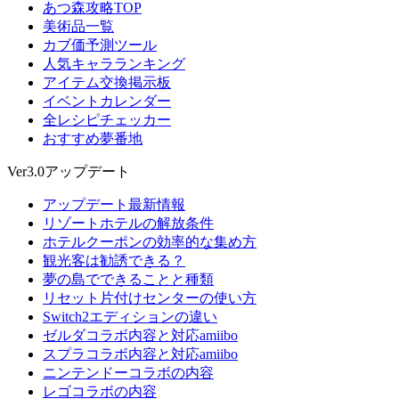
あつ森攻略TOP
美術品一覧
カブ価予測ツール
人気キャラランキング
アイテム交換掲示板
イベントカレンダー
全レシピチェッカー
おすすめ夢番地
Ver3.0アップデート
アップデート最新情報
リゾートホテルの解放条件
ホテルクーポンの効率的な集め方
観光客は勧誘できる？
夢の島でできることと種類
リセット片付けセンターの使い方
Switch2エディションの違い
ゼルダコラボ内容と対応amiibo
スプラコラボ内容と対応amiibo
ニンテンドーコラボの内容
レゴコラボの内容