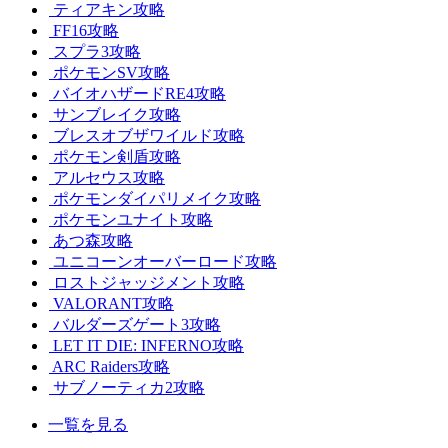
ティアキン攻略
FF16攻略
スプラ3攻略
ポケモンSV攻略
バイオハザードRE4攻略
サンブレイク攻略
ブレスオブザワイルド攻略
ポケモン剣盾攻略
アルセウス攻略
ポケモンダイパリメイク攻略
ポケモンユナイト攻略
あつ森攻略
ユニコーンオーバーロード攻略
ロストジャッジメント攻略
VALORANT攻略
バルダーズゲート3攻略
LET IT DIE: INFERNO攻略
ARC Raiders攻略
サブノーティカ2攻略
一覧を見る