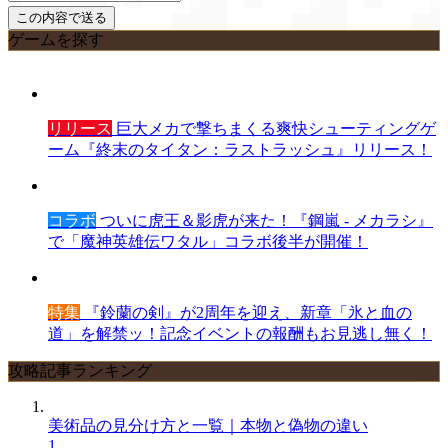
ゲームを探す
リリース
巨大メカで撃ちまくる爽快シューティングゲ
ーム『終末のタイタン：ラストラッシュ』リリース！
コラボ
ついに虎王＆影虎が来た！『鋼嵐 - メカラシ』
で「魔神英雄伝ワタル」コラボ後半が開催！
特集
『鈴蘭の剣』が2周年を迎え、新章「氷と血の
道」を解禁ッ！記念イベントの報酬もお見逃し無く！
攻略記事ランキング
美術品の見分け方と一覧｜本物と偽物の違い
1