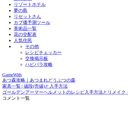
リゾートホテル
夢の島
リセットさん
カブ価予測ツール
美術品一覧
花の交配表
人気住民
その他
レシピチェッカー
交換掲示板
ハピパラ攻略
GameWith
あつ森攻略｜あつまれどうぶつの森
家具一覧 | 値段(売値)と入手方法
ゴールデンアーマーヘルメットのレシピ入手方法とリメイク
コメント一覧