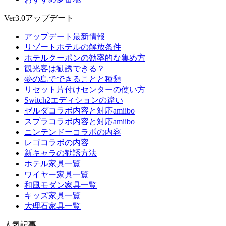
Ver3.0アップデート
アップデート最新情報
リゾートホテルの解放条件
ホテルクーポンの効率的な集め方
観光客は勧誘できる？
夢の島でできることと種類
リセット片付けセンターの使い方
Switch2エディションの違い
ゼルダコラボ内容と対応amiibo
スプラコラボ内容と対応amiibo
ニンテンドーコラボの内容
レゴコラボの内容
新キャラの勧誘方法
ホテル家具一覧
ワイヤー家具一覧
和風モダン家具一覧
キッズ家具一覧
大理石家具一覧
人気記事