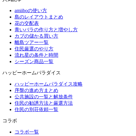
amiiboの使い方
島のレイアウトまとめ
花の交配表
青いバラの作り方と増やし方
カブの儲かる買い方
離島ツアー一覧
住民厳選のやり方
流れ星の条件と時間
シーズン商品一覧
ハッピーホームパラダイス
ハッピーホームパラダイス攻略
序盤の進め方まとめ
公共施設の一覧と解放条件
住民の勧誘方法と厳選方法
住民の別荘依頼一覧
コラボ
コラボ一覧