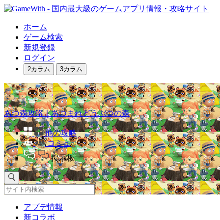
ホーム
ゲーム検索
新規登録
ログイン
2カラム
3カラム
あつ森攻略｜あつまれどうぶつの森
他の攻略
コミュ
掲示板
アプデ情報
新コラボ