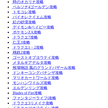
時のオカリナ攻略
ペルソナ4ゴールデン攻略
トモコレ攻略
バイオレクイエム攻略
紅の砂漠攻略
デイモン&ベイビー攻略
ポケモンZA攻略
ドラクエ7攻略
仁王3攻略
ドラクエ1・2攻略
桃鉄2攻略
ゴーストオブヨウテイ攻略
メタルギアデルタ攻略
牧場物語 風のグランドバザール攻略
ドンキーコングバナンザ攻略
マリオカートワールド攻略
モンハンワイルズ攻略
エルデンリング攻略
Blades of Fire攻略
ファンタジーライフi攻略
ドラクエ3リメイク攻略