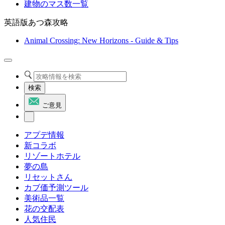
建物のマス数一覧
英語版あつ森攻略
Animal Crossing: New Horizons - Guide & Tips
検索
ご意見
アプデ情報
新コラボ
リゾートホテル
夢の島
リセットさん
カブ価予測ツール
美術品一覧
花の交配表
人気住民