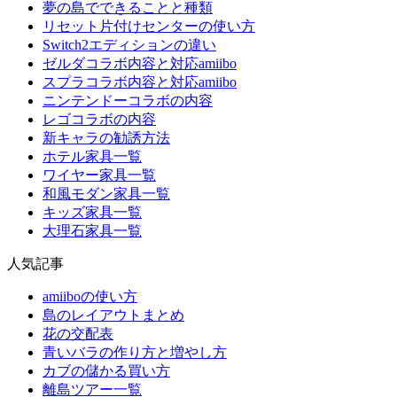
夢の島でできることと種類
リセット片付けセンターの使い方
Switch2エディションの違い
ゼルダコラボ内容と対応amiibo
スプラコラボ内容と対応amiibo
ニンテンドーコラボの内容
レゴコラボの内容
新キャラの勧誘方法
ホテル家具一覧
ワイヤー家具一覧
和風モダン家具一覧
キッズ家具一覧
大理石家具一覧
人気記事
amiiboの使い方
島のレイアウトまとめ
花の交配表
青いバラの作り方と増やし方
カブの儲かる買い方
離島ツアー一覧