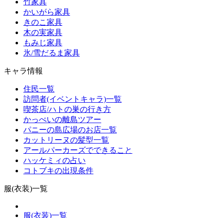
竹家具
かいがら家具
きのこ家具
木の実家具
もみじ家具
氷/雪だるま家具
キャラ情報
住民一覧
訪問者(イベントキャラ)一覧
喫茶店/ハトの巣の行き方
かっぺいの離島ツアー
パニーの島広場のお店一覧
カットリーヌの髪型一覧
アールパーカーズでできること
ハッケミィの占い
コトブキの出現条件
服(衣装)一覧
服(衣装)一覧