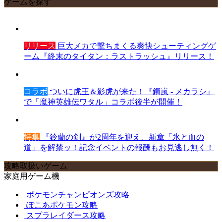
ゲームを探す
リリース
巨大メカで撃ちまくる爽快シューティングゲ
ーム『終末のタイタン：ラストラッシュ』リリース！
コラボ
ついに虎王＆影虎が来た！『鋼嵐 - メカラシ』
で「魔神英雄伝ワタル」コラボ後半が開催！
特集
『鈴蘭の剣』が2周年を迎え、新章「氷と血の
道」を解禁ッ！記念イベントの報酬もお見逃し無く！
攻略取扱いゲーム
家庭用ゲーム機
ポケモンチャンピオンズ攻略
ぽこあポケモン攻略
スプラレイダース攻略