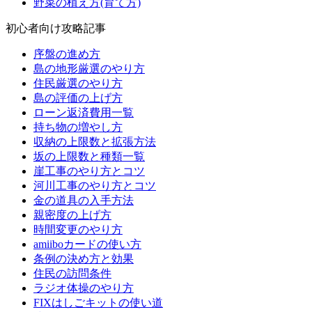
野菜の植え方(育て方)
初心者向け攻略記事
序盤の進め方
島の地形厳選のやり方
住民厳選のやり方
島の評価の上げ方
ローン返済費用一覧
持ち物の増やし方
収納の上限数と拡張方法
坂の上限数と種類一覧
崖工事のやり方とコツ
河川工事のやり方とコツ
金の道具の入手方法
親密度の上げ方
時間変更のやり方
amiiboカードの使い方
条例の決め方と効果
住民の訪問条件
ラジオ体操のやり方
FIXはしごキットの使い道