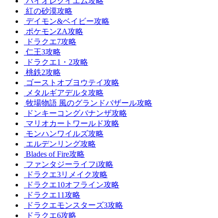
バイオレクイエム攻略
紅の砂漠攻略
デイモン&ベイビー攻略
ポケモンZA攻略
ドラクエ7攻略
仁王3攻略
ドラクエ1・2攻略
桃鉄2攻略
ゴーストオブヨウテイ攻略
メタルギアデルタ攻略
牧場物語 風のグランドバザール攻略
ドンキーコングバナンザ攻略
マリオカートワールド攻略
モンハンワイルズ攻略
エルデンリング攻略
Blades of Fire攻略
ファンタジーライフi攻略
ドラクエ3リメイク攻略
ドラクエ10オフライン攻略
ドラクエ11攻略
ドラクエモンスターズ3攻略
ドラクエ6攻略