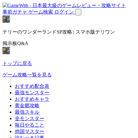
事前ガチャ
ゲーム検索
ログイン
テリーのワンダーランドSP攻略 | スマホ版テリワン
掲示板Q&A
トップに戻る
ゲーム攻略一覧を見る
おすすめ配合表
最強モンスター
おすすめキャラ
黄金郷攻略
最強スキル
全モンスター
毎日やること
他国マスター
読むべき記事