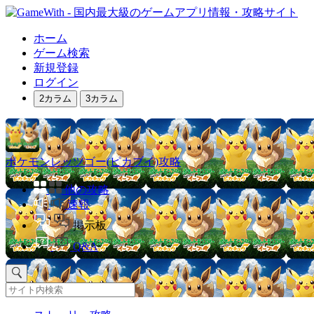
ホーム
ゲーム検索
新規登録
ログイン
2カラム
3カラム
ポケモンレッツゴー(ピカブイ)攻略
他の攻略
速報
掲示板
Q&A