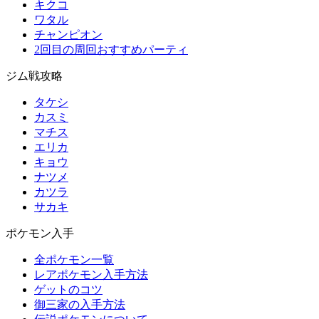
キクコ
ワタル
チャンピオン
2回目の周回おすすめパーティ
ジム戦攻略
タケシ
カスミ
マチス
エリカ
キョウ
ナツメ
カツラ
サカキ
ポケモン入手
全ポケモン一覧
レアポケモン入手方法
ゲットのコツ
御三家の入手方法