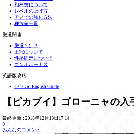
相棒技について
レベルの上げ方
アメでの強化方法
種族値一覧
厳選関連
厳選とは？
王冠について
性格固定について
コンボボーナス
英語版攻略
Let's Go English Guide
【ピカブイ】ゴローニャの入
最終更新 :
2018年12月13日17:14
0
みんなのコメント