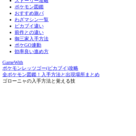
ストーリー攻略
ポケモン図鑑
おすすめ旅パ
わざマシン一覧
ピカブイ違い
前作との違い
御三家入手方法
ポケGO連動
効率良い進め方
GameWith
ポケモンレッツゴー(ピカブイ)攻略
全ポケモン図鑑！入手方法と出現場所まとめ
ゴローニャの入手方法と覚える技