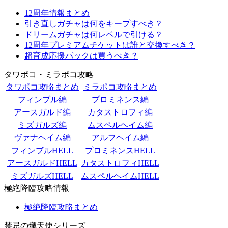
12周年情報まとめ
引き直しガチャは何をキープすべき？
ドリームガチャは何レベルで引ける？
12周年プレミアムチケットは誰と交換すべき？
超育成応援パックは買うべき？
タワポコ・ミラポコ攻略
タワポコ攻略まとめ
ミラポコ攻略まとめ
フィンブル編
プロミネンス編
アースガルド編
カタストロフィ編
ミズガルズ編
ムスペルヘイム編
ヴァナヘイム編
アルフヘイム編
フィンブルHELL
プロミネンスHELL
アースガルドHELL
カタストロフィHELL
ミズガルズHELL
ムスペルヘイムHELL
極絶降臨攻略情報
極絶降臨攻略まとめ
禁忌の熾天使シリーズ