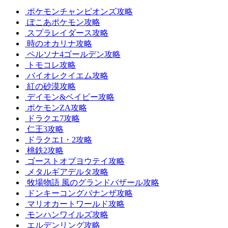
ポケモンチャンピオンズ攻略
ぽこあポケモン攻略
スプラレイダース攻略
時のオカリナ攻略
ペルソナ4ゴールデン攻略
トモコレ攻略
バイオレクイエム攻略
紅の砂漠攻略
デイモン&ベイビー攻略
ポケモンZA攻略
ドラクエ7攻略
仁王3攻略
ドラクエ1・2攻略
桃鉄2攻略
ゴーストオブヨウテイ攻略
メタルギアデルタ攻略
牧場物語 風のグランドバザール攻略
ドンキーコングバナンザ攻略
マリオカートワールド攻略
モンハンワイルズ攻略
エルデンリング攻略