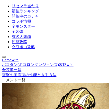
リセマラ当たり
最強ランキング
開催中のガチャ
コラボ情報
全モンスター
全装備
有名人図鑑
序盤攻略
タワポコ攻略
GameWith
ポコダン(ポコロンダンジョンズ)攻略wiki
全装備一覧
雷撃の宝霊面の性能と入手方法
コメント一覧