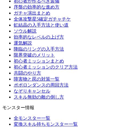
初心者が作るべき装備
序盤の効率的な進め方
ガチャ演出まとめ
全体攻撃星5確定ガチャチケ
虹結晶の入手方法と使い道
ソウル解説
効率的なレベルの上げ方
運気解説
降臨のリングの入手方法
限界突破のメリット
初心者ミッションまとめ
初心者ミッションのクリア方法
共闘のやり方
障害物と罠の対策一覧
ポポロンダンスの周回方法
なぞりキャンセル
スキル無効の敵の倒し方
モンスター情報
全モンスター一覧
変換スキル持ちモンスター一覧