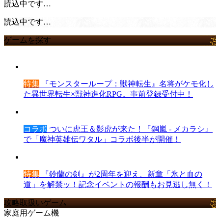
読込中です…
読込中です…
ゲームを探す
特集
『モンスターループ：獣神転生』名将がケモ化し
た異世界転生×獣神進化RPG。事前登録受付中！
コラボ
ついに虎王＆影虎が来た！『鋼嵐 - メカラシ』
で「魔神英雄伝ワタル」コラボ後半が開催！
特集
『鈴蘭の剣』が2周年を迎え、新章「氷と血の
道」を解禁ッ！記念イベントの報酬もお見逃し無く！
攻略取扱いゲーム
家庭用ゲーム機