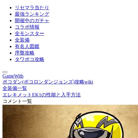
リセマラ当たり
最強ランキング
開催中のガチャ
コラボ情報
全モンスター
全装備
有名人図鑑
序盤攻略
タワポコ攻略
GameWith
ポコダン(ポコロンダンジョンズ)攻略wiki
全装備一覧
エレキメットEK1の性能と入手方法
コメント一覧