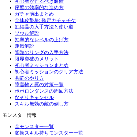
初心者が作るべき装備
序盤の効率的な進め方
ガチャ演出まとめ
全体攻撃星5確定ガチャチケ
虹結晶の入手方法と使い道
ソウル解説
効率的なレベルの上げ方
運気解説
降臨のリングの入手方法
限界突破のメリット
初心者ミッションまとめ
初心者ミッションのクリア方法
共闘のやり方
障害物と罠の対策一覧
ポポロンダンスの周回方法
なぞりキャンセル
スキル無効の敵の倒し方
モンスター情報
全モンスター一覧
変換スキル持ちモンスター一覧