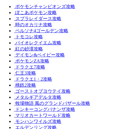
ポケモンチャンピオンズ攻略
ぽこあポケモン攻略
スプラレイダース攻略
時のオカリナ攻略
ペルソナ4ゴールデン攻略
トモコレ攻略
バイオレクイエム攻略
紅の砂漠攻略
デイモン&ベイビー攻略
ポケモンZA攻略
ドラクエ7攻略
仁王3攻略
ドラクエ1・2攻略
桃鉄2攻略
ゴーストオブヨウテイ攻略
メタルギアデルタ攻略
牧場物語 風のグランドバザール攻略
ドンキーコングバナンザ攻略
マリオカートワールド攻略
モンハンワイルズ攻略
エルデンリング攻略