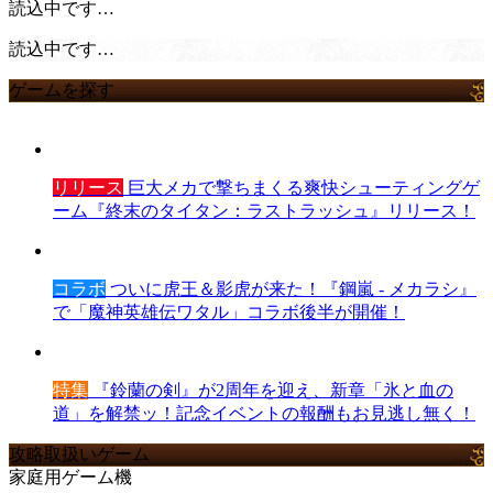
読込中です…
読込中です…
ゲームを探す
リリース
巨大メカで撃ちまくる爽快シューティングゲ
ーム『終末のタイタン：ラストラッシュ』リリース！
コラボ
ついに虎王＆影虎が来た！『鋼嵐 - メカラシ』
で「魔神英雄伝ワタル」コラボ後半が開催！
特集
『鈴蘭の剣』が2周年を迎え、新章「氷と血の
道」を解禁ッ！記念イベントの報酬もお見逃し無く！
攻略取扱いゲーム
家庭用ゲーム機