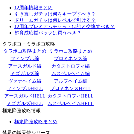
12周年情報まとめ
引き直しガチャは何をキープすべき？
ドリームガチャは何レベルで引ける？
12周年プレミアムチケットは誰と交換すべき？
超育成応援パックは買うべき？
タワポコ・ミラポコ攻略
タワポコ攻略まとめ
ミラポコ攻略まとめ
フィンブル編
プロミネンス編
アースガルド編
カタストロフィ編
ミズガルズ編
ムスペルヘイム編
ヴァナヘイム編
アルフヘイム編
フィンブルHELL
プロミネンスHELL
アースガルドHELL
カタストロフィHELL
ミズガルズHELL
ムスペルヘイムHELL
極絶降臨攻略情報
極絶降臨攻略まとめ
禁忌の熾天使シリーズ