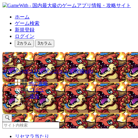
ホーム
ゲーム検索
新規登録
ログイン
2カラム
3カラム
ポコダン(ポコロンダンジョンズ)攻略wiki
他の攻略
コミュ
速報
掲示板
リセマラ当たり