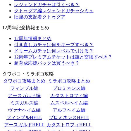
レジェンドガチャは引くべき？
クトゥグア編レジェンドガチャシミュ
旧焔の支配者クトゥグア
12周年記念情報まとめ
12周年情報まとめ
引き直しガチャは何をキープすべき？
ドリームガチャは何レベルで引ける？
12周年プレミアムチケットは誰と交換すべき？
超育成応援パックは買うべき？
タワポコ・ミラポコ攻略
タワポコ攻略まとめ
ミラポコ攻略まとめ
フィンブル編
プロミネンス編
アースガルド編
カタストロフィ編
ミズガルズ編
ムスペルヘイム編
ヴァナヘイム編
アルフヘイム編
フィンブルHELL
プロミネンスHELL
アースガルドHELL
カタストロフィHELL