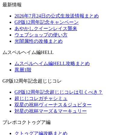
最新情報
2026年7月24日の公式生放送情報まとめ
GP版12周年記念キャンペーン
あやかしクイーンレイス襲来
ウェブショップの使い方
光闇属性の改修まとめ
ムスペルヘイム編HELL
ムスペルヘイム編HELL攻略まとめ
異層1階
GP版12周年記念超じじコレ
GP版12周年記念超じじコレは引くべき？
超じじコレガチャシミュ
双星の祝杯ヴィーナス＆ジュピター
対星の祝杯マーズ＆マーキュリー
ブレポコクトゥグア編
クトゥグア編攻略まとめ