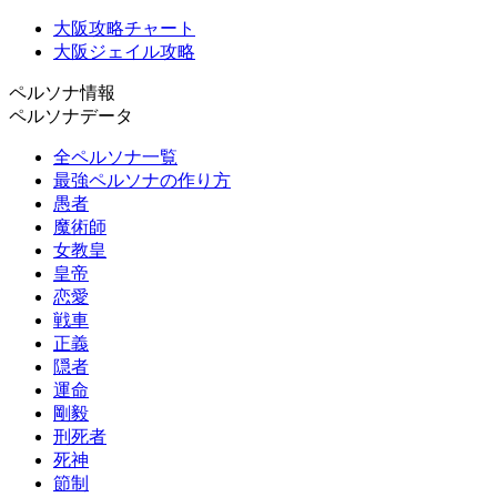
大阪攻略チャート
大阪ジェイル攻略
ペルソナ情報
ペルソナデータ
全ペルソナ一覧
最強ペルソナの作り方
愚者
魔術師
女教皇
皇帝
恋愛
戦車
正義
隠者
運命
剛毅
刑死者
死神
節制