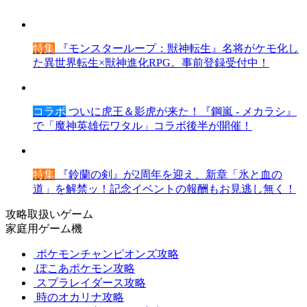
特集
『モンスターループ：獣神転生』名将がケモ化し
た異世界転生×獣神進化RPG。事前登録受付中！
コラボ
ついに虎王＆影虎が来た！『鋼嵐 - メカラシ』
で「魔神英雄伝ワタル」コラボ後半が開催！
特集
『鈴蘭の剣』が2周年を迎え、新章「氷と血の
道」を解禁ッ！記念イベントの報酬もお見逃し無く！
攻略取扱いゲーム
家庭用ゲーム機
ポケモンチャンピオンズ攻略
ぽこあポケモン攻略
スプラレイダース攻略
時のオカリナ攻略