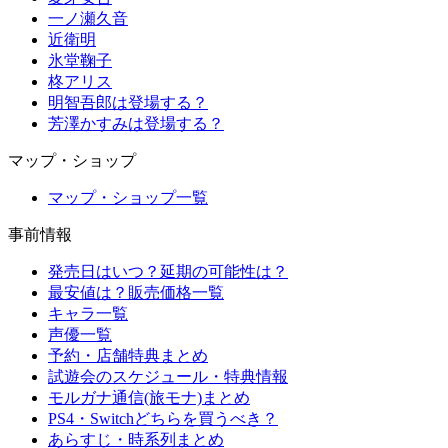
一ノ瀬久音
近衛明
氷堂鞠子
柊アリス
明智吾郎は登場する？
芳澤かすみは登場する？
マップ・ショップ
マップ・ショップ一覧
事前情報
発売日はいつ？延期の可能性は？
最安値は？販売価格一覧
キャラ一覧
声優一覧
予約・店舗特典まとめ
試遊会のスケジュール・特典情報
モルガナ通信(旅モナ)まとめ
PS4・Switchどちらを買うべき？
あらすじ・時系列まとめ