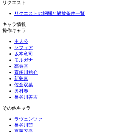
リクエスト
リクエストの報酬と解放条件一覧
キャラ情報
操作キャラ
主人公
ソフィア
坂本竜司
モルガナ
高巻杏
喜多川祐介
新島真
佐倉双葉
奥村春
長谷川善吉
その他キャラ
ラヴェンツァ
長谷川茜
夏芽安吾