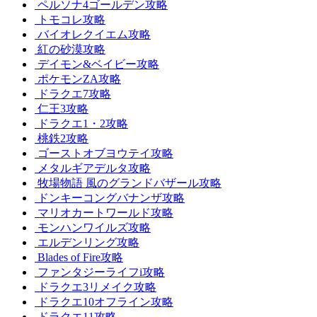
ペルソナ4ゴールデン攻略
トモコレ攻略
バイオレクイエム攻略
紅の砂漠攻略
デイモン&ベイビー攻略
ポケモンZA攻略
ドラクエ7攻略
仁王3攻略
ドラクエ1・2攻略
桃鉄2攻略
ゴーストオブヨウテイ攻略
メタルギアデルタ攻略
牧場物語 風のグランドバザール攻略
ドンキーコングバナンザ攻略
マリオカートワールド攻略
モンハンワイルズ攻略
エルデンリング攻略
Blades of Fire攻略
ファンタジーライフi攻略
ドラクエ3リメイク攻略
ドラクエ10オフライン攻略
ドラクエ11攻略