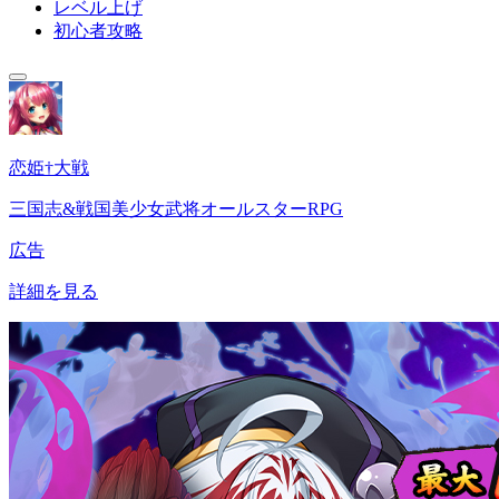
レベル上げ
初心者攻略
恋姫†大戦
三国志&戦国美少女武将オールスターRPG
広告
詳細を見る