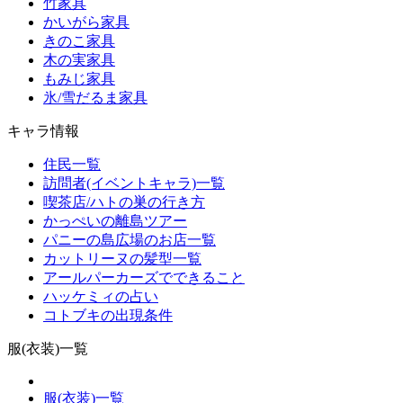
竹家具
かいがら家具
きのこ家具
木の実家具
もみじ家具
氷/雪だるま家具
キャラ情報
住民一覧
訪問者(イベントキャラ)一覧
喫茶店/ハトの巣の行き方
かっぺいの離島ツアー
パニーの島広場のお店一覧
カットリーヌの髪型一覧
アールパーカーズでできること
ハッケミィの占い
コトブキの出現条件
服(衣装)一覧
服(衣装)一覧