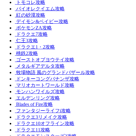
トモコレ攻略
バイオレクイエム攻略
紅の砂漠攻略
デイモン&ベイビー攻略
ポケモンZA攻略
ドラクエ7攻略
仁王3攻略
ドラクエ1・2攻略
桃鉄2攻略
ゴーストオブヨウテイ攻略
メタルギアデルタ攻略
牧場物語 風のグランドバザール攻略
ドンキーコングバナンザ攻略
マリオカートワールド攻略
モンハンワイルズ攻略
エルデンリング攻略
Blades of Fire攻略
ファンタジーライフi攻略
ドラクエ3リメイク攻略
ドラクエ10オフライン攻略
ドラクエ11攻略