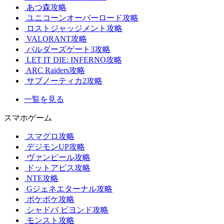
あつ森攻略
ユニコーンオーバーロード攻略
ロストジャッジメント攻略
VALORANT攻略
バルダーズゲート3攻略
LET IT DIE: INFERNO攻略
ARC Raiders攻略
サブノーティカ2攻略
一覧を見る
スマホゲーム
スマグロ攻略
デジモンUP攻略
ヴァンピール攻略
ドットアビス攻略
NTE攻略
Gジェネエターナル攻略
ポケポケ攻略
シャドバ ビヨンド攻略
モンスト攻略