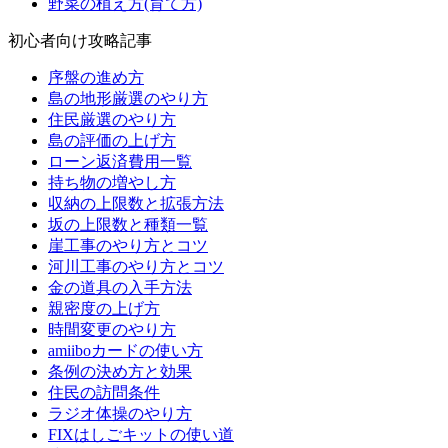
野菜の植え方(育て方)
初心者向け攻略記事
序盤の進め方
島の地形厳選のやり方
住民厳選のやり方
島の評価の上げ方
ローン返済費用一覧
持ち物の増やし方
収納の上限数と拡張方法
坂の上限数と種類一覧
崖工事のやり方とコツ
河川工事のやり方とコツ
金の道具の入手方法
親密度の上げ方
時間変更のやり方
amiiboカードの使い方
条例の決め方と効果
住民の訪問条件
ラジオ体操のやり方
FIXはしごキットの使い道