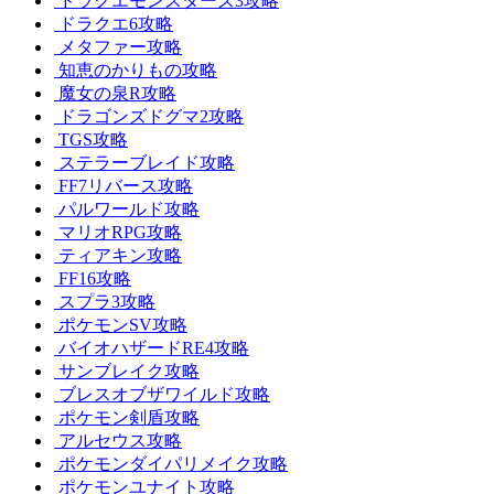
ドラクエモンスターズ3攻略
ドラクエ6攻略
メタファー攻略
知恵のかりもの攻略
魔女の泉R攻略
ドラゴンズドグマ2攻略
TGS攻略
ステラーブレイド攻略
FF7リバース攻略
パルワールド攻略
マリオRPG攻略
ティアキン攻略
FF16攻略
スプラ3攻略
ポケモンSV攻略
バイオハザードRE4攻略
サンブレイク攻略
ブレスオブザワイルド攻略
ポケモン剣盾攻略
アルセウス攻略
ポケモンダイパリメイク攻略
ポケモンユナイト攻略