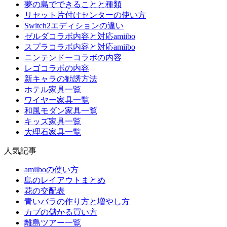
夢の島でできることと種類
リセット片付けセンターの使い方
Switch2エディションの違い
ゼルダコラボ内容と対応amiibo
スプラコラボ内容と対応amiibo
ニンテンドーコラボの内容
レゴコラボの内容
新キャラの勧誘方法
ホテル家具一覧
ワイヤー家具一覧
和風モダン家具一覧
キッズ家具一覧
大理石家具一覧
人気記事
amiiboの使い方
島のレイアウトまとめ
花の交配表
青いバラの作り方と増やし方
カブの儲かる買い方
離島ツアー一覧