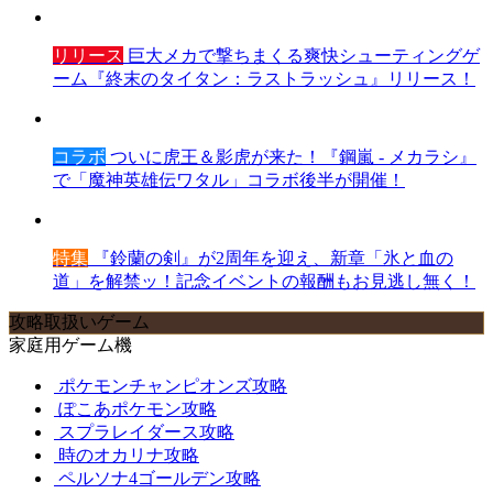
リリース
巨大メカで撃ちまくる爽快シューティングゲ
ーム『終末のタイタン：ラストラッシュ』リリース！
コラボ
ついに虎王＆影虎が来た！『鋼嵐 - メカラシ』
で「魔神英雄伝ワタル」コラボ後半が開催！
特集
『鈴蘭の剣』が2周年を迎え、新章「氷と血の
道」を解禁ッ！記念イベントの報酬もお見逃し無く！
攻略取扱いゲーム
家庭用ゲーム機
ポケモンチャンピオンズ攻略
ぽこあポケモン攻略
スプラレイダース攻略
時のオカリナ攻略
ペルソナ4ゴールデン攻略