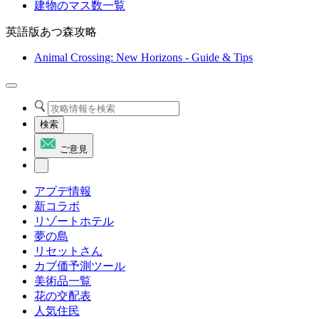
建物のマス数一覧
英語版あつ森攻略
Animal Crossing: New Horizons - Guide & Tips
検索
ご意見
アプデ情報
新コラボ
リゾートホテル
夢の島
リセットさん
カブ価予測ツール
美術品一覧
花の交配表
人気住民