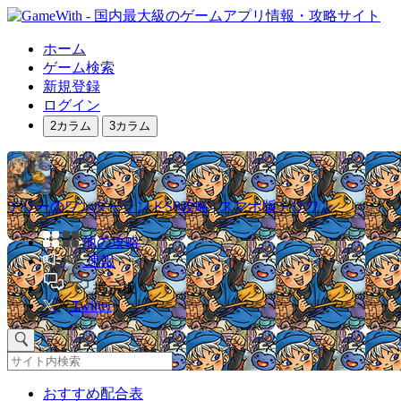
ホーム
ゲーム検索
新規登録
ログイン
2カラム
3カラム
テリーのワンダーランドSP攻略 | スマホ版テリワン
他の攻略
速報
掲示板
Twitter
おすすめ配合表