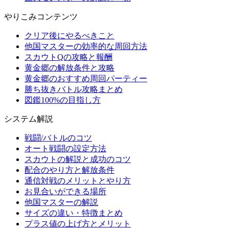
やりこみコンテンツ
クリア後にやるべきこと
他国マスターの効率的な周回方法
スカウトQの攻略と報酬
黄金郷の解放条件と攻略
黄金郷のおすすめ周回パーティー
勝ち抜きバトル攻略まとめ
図鑑100%の目指し方
システム解説
戦闘/バトルのコツ
オート戦闘の設定方法
スカウトの解説と成功のコツ
配合のやり方と解放条件
通信対戦のメリットとやり方
お見合いができる場所
他国マスターの解説
サイズの違い・特徴まとめ
プラス値の上げ方とメリット