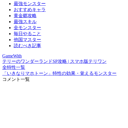
最強モンスター
おすすめキャラ
黄金郷攻略
最強スキル
全モンスター
毎日やること
他国マスター
読むべき記事
GameWith
テリーのワンダーランドSP攻略 | スマホ版テリワン
全特性一覧
「いきなりマホトーン」特性の効果・覚えるモンスター
コメント一覧