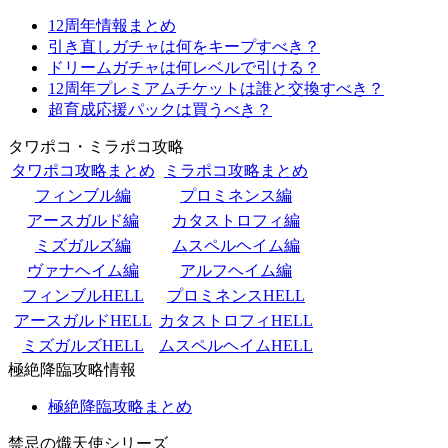
12周年情報まとめ
引き直しガチャは何をキープすべき？
ドリームガチャは何レベルで引ける？
12周年プレミアムチケットは誰と交換すべき？
超育成応援パックは買うべき？
タワポコ・ミラポコ攻略
タワポコ攻略まとめ
ミラポコ攻略まとめ
フィンブル編
プロミネンス編
アースガルド編
カタストロフィ編
ミズガルズ編
ムスペルヘイム編
ヴァナヘイム編
アルフヘイム編
フィンブルHELL
プロミネンスHELL
アースガルドHELL
カタストロフィHELL
ミズガルズHELL
ムスペルヘイムHELL
極絶降臨攻略情報
極絶降臨攻略まとめ
禁忌の熾天使シリーズ