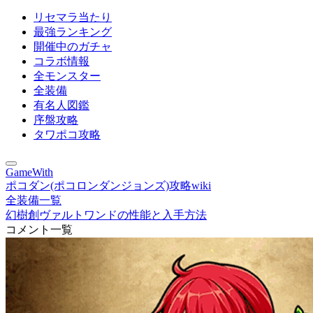
リセマラ当たり
最強ランキング
開催中のガチャ
コラボ情報
全モンスター
全装備
有名人図鑑
序盤攻略
タワポコ攻略
GameWith
ポコダン(ポコロンダンジョンズ)攻略wiki
全装備一覧
幻樹創ヴァルトワンドの性能と入手方法
コメント一覧