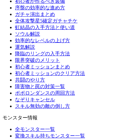
初心者が作るべき装備
序盤の効率的な進め方
ガチャ演出まとめ
全体攻撃星5確定ガチャチケ
虹結晶の入手方法と使い道
ソウル解説
効率的なレベルの上げ方
運気解説
降臨のリングの入手方法
限界突破のメリット
初心者ミッションまとめ
初心者ミッションのクリア方法
共闘のやり方
障害物と罠の対策一覧
ポポロンダンスの周回方法
なぞりキャンセル
スキル無効の敵の倒し方
モンスター情報
全モンスター一覧
変換スキル持ちモンスター一覧