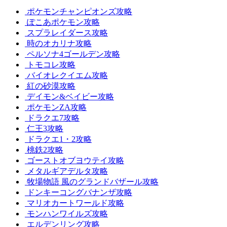
ポケモンチャンピオンズ攻略
ぽこあポケモン攻略
スプラレイダース攻略
時のオカリナ攻略
ペルソナ4ゴールデン攻略
トモコレ攻略
バイオレクイエム攻略
紅の砂漠攻略
デイモン&ベイビー攻略
ポケモンZA攻略
ドラクエ7攻略
仁王3攻略
ドラクエ1・2攻略
桃鉄2攻略
ゴーストオブヨウテイ攻略
メタルギアデルタ攻略
牧場物語 風のグランドバザール攻略
ドンキーコングバナンザ攻略
マリオカートワールド攻略
モンハンワイルズ攻略
エルデンリング攻略