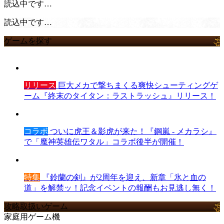
読込中です…
読込中です…
ゲームを探す
リリース
巨大メカで撃ちまくる爽快シューティングゲ
ーム『終末のタイタン：ラストラッシュ』リリース！
コラボ
ついに虎王＆影虎が来た！『鋼嵐 - メカラシ』
で「魔神英雄伝ワタル」コラボ後半が開催！
特集
『鈴蘭の剣』が2周年を迎え、新章「氷と血の
道」を解禁ッ！記念イベントの報酬もお見逃し無く！
攻略取扱いゲーム
家庭用ゲーム機