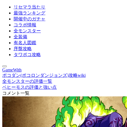
リセマラ当たり
最強ランキング
開催中のガチャ
コラボ情報
全モンスター
全装備
有名人図鑑
序盤攻略
タワポコ攻略
GameWith
ポコダン(ポコロンダンジョンズ)攻略wiki
全モンスターの評価一覧
ベヒーモスの評価と強い点
コメント一覧