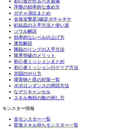
初心者が作るべき装備
序盤の効率的な進め方
ガチャ演出まとめ
全体攻撃星5確定ガチャチケ
虹結晶の入手方法と使い道
ソウル解説
効率的なレベルの上げ方
運気解説
降臨のリングの入手方法
限界突破のメリット
初心者ミッションまとめ
初心者ミッションのクリア方法
共闘のやり方
障害物と罠の対策一覧
ポポロンダンスの周回方法
なぞりキャンセル
スキル無効の敵の倒し方
モンスター情報
全モンスター一覧
変換スキル持ちモンスター一覧