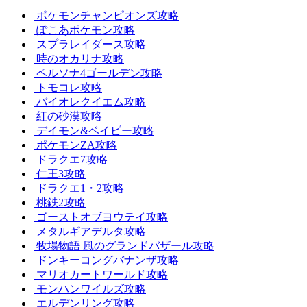
ポケモンチャンピオンズ攻略
ぽこあポケモン攻略
スプラレイダース攻略
時のオカリナ攻略
ペルソナ4ゴールデン攻略
トモコレ攻略
バイオレクイエム攻略
紅の砂漠攻略
デイモン&ベイビー攻略
ポケモンZA攻略
ドラクエ7攻略
仁王3攻略
ドラクエ1・2攻略
桃鉄2攻略
ゴーストオブヨウテイ攻略
メタルギアデルタ攻略
牧場物語 風のグランドバザール攻略
ドンキーコングバナンザ攻略
マリオカートワールド攻略
モンハンワイルズ攻略
エルデンリング攻略