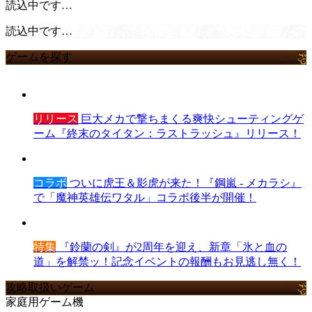
読込中です…
読込中です…
ゲームを探す
リリース
巨大メカで撃ちまくる爽快シューティングゲ
ーム『終末のタイタン：ラストラッシュ』リリース！
コラボ
ついに虎王＆影虎が来た！『鋼嵐 - メカラシ』
で「魔神英雄伝ワタル」コラボ後半が開催！
特集
『鈴蘭の剣』が2周年を迎え、新章「氷と血の
道」を解禁ッ！記念イベントの報酬もお見逃し無く！
攻略取扱いゲーム
家庭用ゲーム機