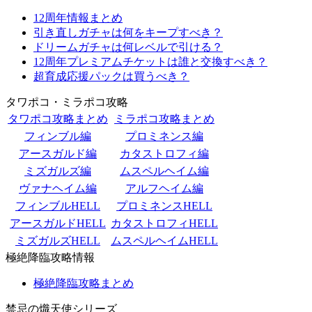
12周年情報まとめ
引き直しガチャは何をキープすべき？
ドリームガチャは何レベルで引ける？
12周年プレミアムチケットは誰と交換すべき？
超育成応援パックは買うべき？
タワポコ・ミラポコ攻略
タワポコ攻略まとめ
ミラポコ攻略まとめ
フィンブル編
プロミネンス編
アースガルド編
カタストロフィ編
ミズガルズ編
ムスペルヘイム編
ヴァナヘイム編
アルフヘイム編
フィンブルHELL
プロミネンスHELL
アースガルドHELL
カタストロフィHELL
ミズガルズHELL
ムスペルヘイムHELL
極絶降臨攻略情報
極絶降臨攻略まとめ
禁忌の熾天使シリーズ