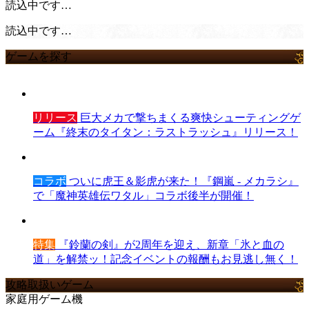
読込中です…
読込中です…
ゲームを探す
リリース
巨大メカで撃ちまくる爽快シューティングゲ
ーム『終末のタイタン：ラストラッシュ』リリース！
コラボ
ついに虎王＆影虎が来た！『鋼嵐 - メカラシ』
で「魔神英雄伝ワタル」コラボ後半が開催！
特集
『鈴蘭の剣』が2周年を迎え、新章「氷と血の
道」を解禁ッ！記念イベントの報酬もお見逃し無く！
攻略取扱いゲーム
家庭用ゲーム機