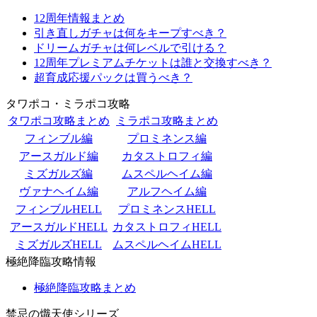
12周年情報まとめ
引き直しガチャは何をキープすべき？
ドリームガチャは何レベルで引ける？
12周年プレミアムチケットは誰と交換すべき？
超育成応援パックは買うべき？
タワポコ・ミラポコ攻略
タワポコ攻略まとめ
ミラポコ攻略まとめ
フィンブル編
プロミネンス編
アースガルド編
カタストロフィ編
ミズガルズ編
ムスペルヘイム編
ヴァナヘイム編
アルフヘイム編
フィンブルHELL
プロミネンスHELL
アースガルドHELL
カタストロフィHELL
ミズガルズHELL
ムスペルヘイムHELL
極絶降臨攻略情報
極絶降臨攻略まとめ
禁忌の熾天使シリーズ