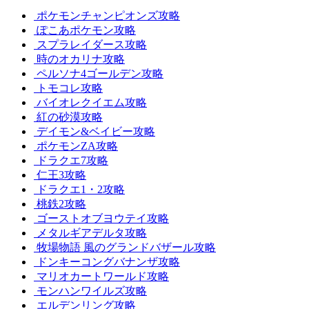
ポケモンチャンピオンズ攻略
ぽこあポケモン攻略
スプラレイダース攻略
時のオカリナ攻略
ペルソナ4ゴールデン攻略
トモコレ攻略
バイオレクイエム攻略
紅の砂漠攻略
デイモン&ベイビー攻略
ポケモンZA攻略
ドラクエ7攻略
仁王3攻略
ドラクエ1・2攻略
桃鉄2攻略
ゴーストオブヨウテイ攻略
メタルギアデルタ攻略
牧場物語 風のグランドバザール攻略
ドンキーコングバナンザ攻略
マリオカートワールド攻略
モンハンワイルズ攻略
エルデンリング攻略