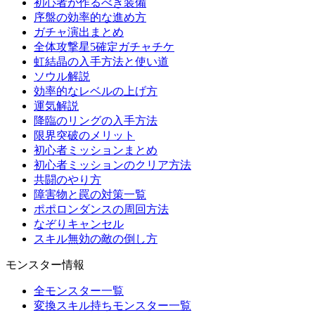
初心者が作るべき装備
序盤の効率的な進め方
ガチャ演出まとめ
全体攻撃星5確定ガチャチケ
虹結晶の入手方法と使い道
ソウル解説
効率的なレベルの上げ方
運気解説
降臨のリングの入手方法
限界突破のメリット
初心者ミッションまとめ
初心者ミッションのクリア方法
共闘のやり方
障害物と罠の対策一覧
ポポロンダンスの周回方法
なぞりキャンセル
スキル無効の敵の倒し方
モンスター情報
全モンスター一覧
変換スキル持ちモンスター一覧