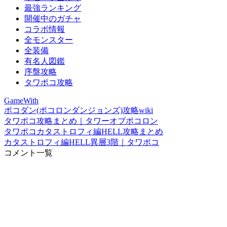
最強ランキング
開催中のガチャ
コラボ情報
全モンスター
全装備
有名人図鑑
序盤攻略
タワポコ攻略
GameWith
ポコダン(ポコロンダンジョンズ)攻略wiki
タワポコ攻略まとめ｜タワーオブポコロン
タワポコカタストロフィ編HELL攻略まとめ
カタストロフィ編HELL異層3階｜タワポコ
コメント一覧