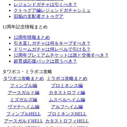
レジェンドガチャは引くべき？
クトゥグア編レジェンドガチャシミュ
旧焔の支配者クトゥグア
12周年記念情報まとめ
12周年情報まとめ
引き直しガチャは何をキープすべき？
ドリームガチャは何レベルで引ける？
12周年プレミアムチケットは誰と交換すべき？
超育成応援パックは買うべき？
タワポコ・ミラポコ攻略
タワポコ攻略まとめ
ミラポコ攻略まとめ
フィンブル編
プロミネンス編
アースガルド編
カタストロフィ編
ミズガルズ編
ムスペルヘイム編
ヴァナヘイム編
アルフヘイム編
フィンブルHELL
プロミネンスHELL
アースガルドHELL
カタストロフィHELL