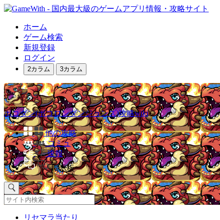
ホーム
ゲーム検索
新規登録
ログイン
2カラム
3カラム
ポコダン(ポコロンダンジョンズ)攻略wiki
他の攻略
コミュ
速報
掲示板
リセマラ当たり