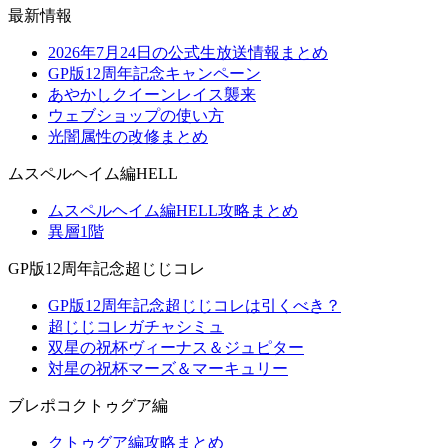
最新情報
2026年7月24日の公式生放送情報まとめ
GP版12周年記念キャンペーン
あやかしクイーンレイス襲来
ウェブショップの使い方
光闇属性の改修まとめ
ムスペルヘイム編HELL
ムスペルヘイム編HELL攻略まとめ
異層1階
GP版12周年記念超じじコレ
GP版12周年記念超じじコレは引くべき？
超じじコレガチャシミュ
双星の祝杯ヴィーナス＆ジュピター
対星の祝杯マーズ＆マーキュリー
ブレポコクトゥグア編
クトゥグア編攻略まとめ