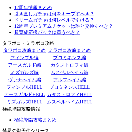
12周年情報まとめ
引き直しガチャは何をキープすべき？
ドリームガチャは何レベルで引ける？
12周年プレミアムチケットは誰と交換すべき？
超育成応援パックは買うべき？
タワポコ・ミラポコ攻略
タワポコ攻略まとめ
ミラポコ攻略まとめ
フィンブル編
プロミネンス編
アースガルド編
カタストロフィ編
ミズガルズ編
ムスペルヘイム編
ヴァナヘイム編
アルフヘイム編
フィンブルHELL
プロミネンスHELL
アースガルドHELL
カタストロフィHELL
ミズガルズHELL
ムスペルヘイムHELL
極絶降臨攻略情報
極絶降臨攻略まとめ
禁忌の熾天使シリーズ