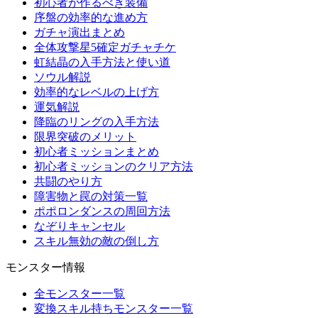
初心者が作るべき装備
序盤の効率的な進め方
ガチャ演出まとめ
全体攻撃星5確定ガチャチケ
虹結晶の入手方法と使い道
ソウル解説
効率的なレベルの上げ方
運気解説
降臨のリングの入手方法
限界突破のメリット
初心者ミッションまとめ
初心者ミッションのクリア方法
共闘のやり方
障害物と罠の対策一覧
ポポロンダンスの周回方法
なぞりキャンセル
スキル無効の敵の倒し方
モンスター情報
全モンスター一覧
変換スキル持ちモンスター一覧