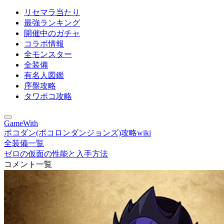
リセマラ当たり
最強ランキング
開催中のガチャ
コラボ情報
全モンスター
全装備
有名人図鑑
序盤攻略
タワポコ攻略
GameWith
ポコダン(ポコロンダンジョンズ)攻略wiki
全装備一覧
ゼロの仮面の性能と入手方法
コメント一覧