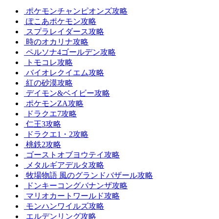
ポケモンチャンピオンズ攻略
ぽこあポケモン攻略
スプラレイダース攻略
時のオカリナ攻略
ペルソナ4ゴールデン攻略
トモコレ攻略
バイオレクイエム攻略
紅の砂漠攻略
デイモン&ベイビー攻略
ポケモンZA攻略
ドラクエ7攻略
仁王3攻略
ドラクエ1・2攻略
桃鉄2攻略
ゴーストオブヨウテイ攻略
メタルギアデルタ攻略
牧場物語 風のグランドバザール攻略
ドンキーコングバナンザ攻略
マリオカートワールド攻略
モンハンワイルズ攻略
エルデンリング攻略