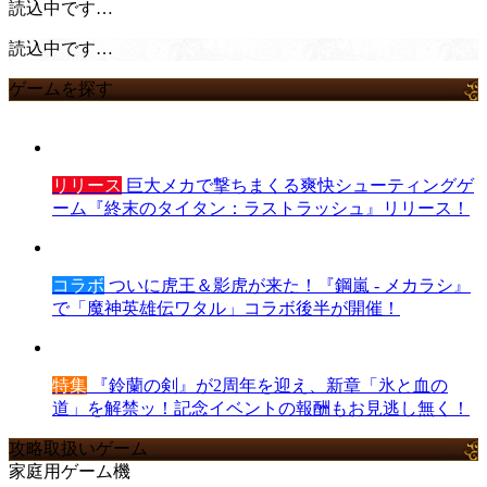
読込中です…
読込中です…
ゲームを探す
リリース
巨大メカで撃ちまくる爽快シューティングゲ
ーム『終末のタイタン：ラストラッシュ』リリース！
コラボ
ついに虎王＆影虎が来た！『鋼嵐 - メカラシ』
で「魔神英雄伝ワタル」コラボ後半が開催！
特集
『鈴蘭の剣』が2周年を迎え、新章「氷と血の
道」を解禁ッ！記念イベントの報酬もお見逃し無く！
攻略取扱いゲーム
家庭用ゲーム機