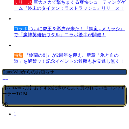
リリース
巨大メカで撃ちまくる爽快シューティングゲ
ーム『終末のタイタン：ラストラッシュ』リリース！
コラボ
ついに虎王＆影虎が来た！『鋼嵐 - メカラシ』
で「魔神英雄伝ワタル」コラボ後半が開催！
特集
『鈴蘭の剣』が2周年を迎え、新章「氷と血の
道」を解禁ッ！記念イベントの報酬もお見逃し無く！
GameWithからのお知らせ
【Amazon7月】おすすめ記事からよく買われているコントロ
ーラーTOP4
PR
1