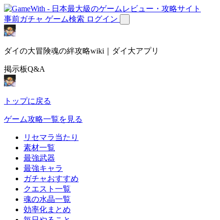
事前ガチャ
ゲーム検索
ログイン
ダイの大冒険魂の絆攻略wiki｜ダイ大アプリ
掲示板Q&A
トップに戻る
ゲーム攻略一覧を見る
リセマラ当たり
素材一覧
最強武器
最強キャラ
ガチャおすすめ
クエスト一覧
魂の水晶一覧
効率化まとめ
毎日やること