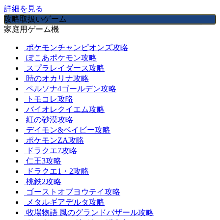
詳細を見る
攻略取扱いゲーム
家庭用ゲーム機
ポケモンチャンピオンズ攻略
ぽこあポケモン攻略
スプラレイダース攻略
時のオカリナ攻略
ペルソナ4ゴールデン攻略
トモコレ攻略
バイオレクイエム攻略
紅の砂漠攻略
デイモン&ベイビー攻略
ポケモンZA攻略
ドラクエ7攻略
仁王3攻略
ドラクエ1・2攻略
桃鉄2攻略
ゴーストオブヨウテイ攻略
メタルギアデルタ攻略
牧場物語 風のグランドバザール攻略