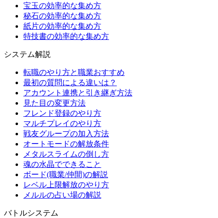
宝玉の効率的な集め方
秘石の効率的な集め方
紙片の効率的な集め方
特技書の効率的な集め方
システム解説
転職のやり方と職業おすすめ
最初の質問による違いは？
アカウント連携と引き継ぎ方法
見た目の変更方法
フレンド登録のやり方
マルチプレイのやり方
戦友グループの加入方法
オートモードの解放条件
メタルスライムの倒し方
魂の水晶でできること
ボード(職業/仲間)の解説
レベル上限解放のやり方
メルルの占い場の解説
バトルシステム