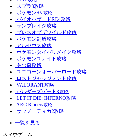
スプラ3攻略
ポケモンSV攻略
バイオハザードRE4攻略
サンブレイク攻略
ブレスオブザワイルド攻略
ポケモン剣盾攻略
アルセウス攻略
ポケモンダイパリメイク攻略
ポケモンユナイト攻略
あつ森攻略
ユニコーンオーバーロード攻略
ロストジャッジメント攻略
VALORANT攻略
バルダーズゲート3攻略
LET IT DIE: INFERNO攻略
ARC Raiders攻略
サブノーティカ2攻略
一覧を見る
スマホゲーム