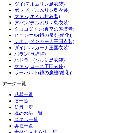
ダイ(デルムリン島衣装)
ポップ(デルムリン島衣装)
マァム(ネイル村衣装)
アバン(デルムリン島衣装)
クロコダイン(真空の斧装備)
ヒュンケル(鎧の魔剣(鎧化))
レオナ(ベンガーナ王国衣装)
ダイ(ベンガーナ王国衣装)
バラン(竜騎将)
ハドラー(バルジ島衣装)
マァム(ロモス王国衣装)
ラーハルト(鎧の魔槍(鎧化))
データ一覧
武器一覧
盾一覧
防具一覧
魂の水晶一覧
スキル一覧
奥義一覧
素材の入手方法一覧