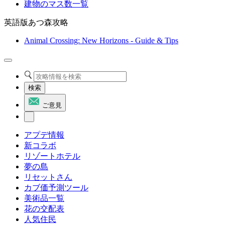
建物のマス数一覧
英語版あつ森攻略
Animal Crossing: New Horizons - Guide & Tips
検索
ご意見
アプデ情報
新コラボ
リゾートホテル
夢の島
リセットさん
カブ価予測ツール
美術品一覧
花の交配表
人気住民