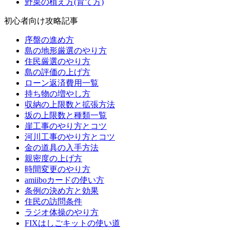
野菜の植え方(育て方)
初心者向け攻略記事
序盤の進め方
島の地形厳選のやり方
住民厳選のやり方
島の評価の上げ方
ローン返済費用一覧
持ち物の増やし方
収納の上限数と拡張方法
坂の上限数と種類一覧
崖工事のやり方とコツ
河川工事のやり方とコツ
金の道具の入手方法
親密度の上げ方
時間変更のやり方
amiiboカードの使い方
条例の決め方と効果
住民の訪問条件
ラジオ体操のやり方
FIXはしごキットの使い道