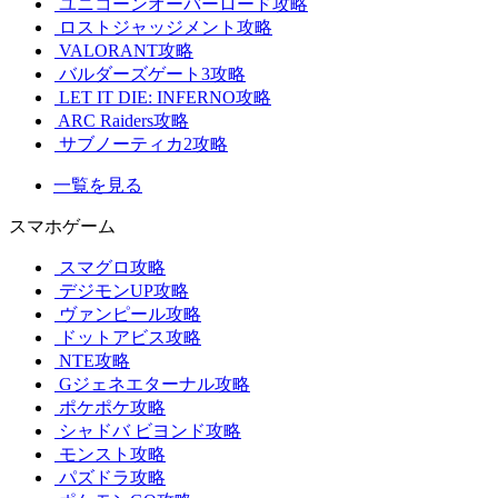
ユニコーンオーバーロード攻略
ロストジャッジメント攻略
VALORANT攻略
バルダーズゲート3攻略
LET IT DIE: INFERNO攻略
ARC Raiders攻略
サブノーティカ2攻略
一覧を見る
スマホゲーム
スマグロ攻略
デジモンUP攻略
ヴァンピール攻略
ドットアビス攻略
NTE攻略
Gジェネエターナル攻略
ポケポケ攻略
シャドバ ビヨンド攻略
モンスト攻略
パズドラ攻略