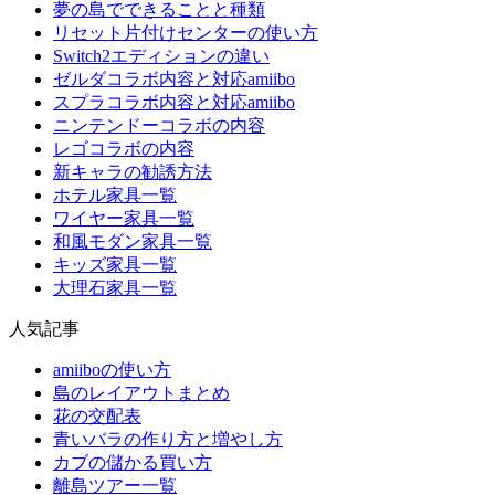
夢の島でできることと種類
リセット片付けセンターの使い方
Switch2エディションの違い
ゼルダコラボ内容と対応amiibo
スプラコラボ内容と対応amiibo
ニンテンドーコラボの内容
レゴコラボの内容
新キャラの勧誘方法
ホテル家具一覧
ワイヤー家具一覧
和風モダン家具一覧
キッズ家具一覧
大理石家具一覧
人気記事
amiiboの使い方
島のレイアウトまとめ
花の交配表
青いバラの作り方と増やし方
カブの儲かる買い方
離島ツアー一覧