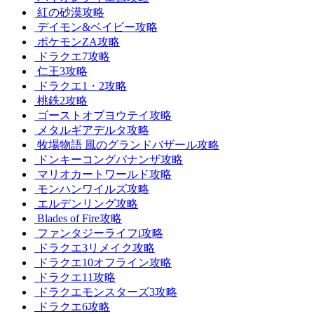
紅の砂漠攻略
デイモン&ベイビー攻略
ポケモンZA攻略
ドラクエ7攻略
仁王3攻略
ドラクエ1・2攻略
桃鉄2攻略
ゴーストオブヨウテイ攻略
メタルギアデルタ攻略
牧場物語 風のグランドバザール攻略
ドンキーコングバナンザ攻略
マリオカートワールド攻略
モンハンワイルズ攻略
エルデンリング攻略
Blades of Fire攻略
ファンタジーライフi攻略
ドラクエ3リメイク攻略
ドラクエ10オフライン攻略
ドラクエ11攻略
ドラクエモンスターズ3攻略
ドラクエ6攻略