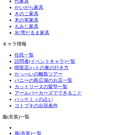
竹家具
かいがら家具
きのこ家具
木の実家具
もみじ家具
氷/雪だるま家具
キャラ情報
住民一覧
訪問者(イベントキャラ)一覧
喫茶店/ハトの巣の行き方
かっぺいの離島ツアー
パニーの島広場のお店一覧
カットリーヌの髪型一覧
アールパーカーズでできること
ハッケミィの占い
コトブキの出現条件
服(衣装)一覧
服(衣装)一覧