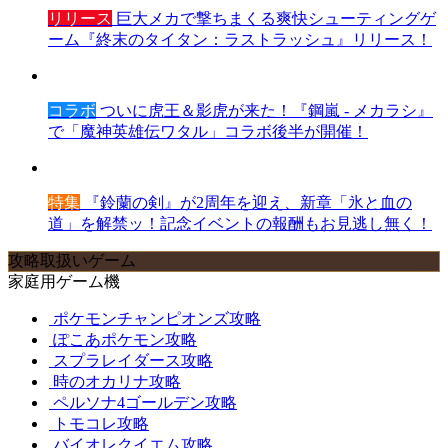
リリース
巨大メカで撃ちまくる爽快シューティングゲ
ーム『終末のタイタン：ラストラッシュ』リリース！
コラボ
ついに虎王＆影虎が来た！『鋼嵐 - メカラシ』
で「魔神英雄伝ワタル」コラボ後半が開催！
特集
『鈴蘭の剣』が2周年を迎え、新章「氷と血の
道」を解禁ッ！記念イベントの報酬もお見逃し無く！
攻略取扱いゲーム
家庭用ゲーム機
ポケモンチャンピオンズ攻略
ぽこあポケモン攻略
スプラレイダース攻略
時のオカリナ攻略
ペルソナ4ゴールデン攻略
トモコレ攻略
バイオレクイエム攻略