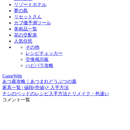
リゾートホテル
夢の島
リセットさん
カブ価予測ツール
美術品一覧
花の交配表
人気住民
その他
レシピチェッカー
交換掲示板
ハピパラ攻略
GameWith
あつ森攻略｜あつまれどうぶつの森
家具一覧 | 値段(売値)と入手方法
ナシのベッドのレシピ入手方法とリメイク・色違い
コメント一覧