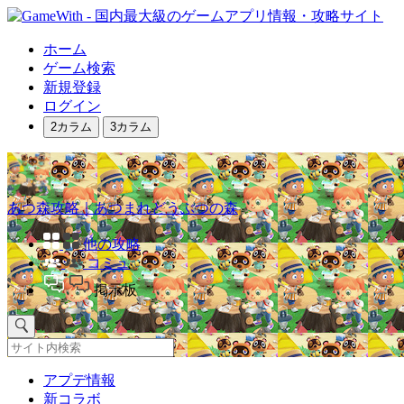
ホーム
ゲーム検索
新規登録
ログイン
2カラム
3カラム
あつ森攻略｜あつまれどうぶつの森
他の攻略
コミュ
掲示板
アプデ情報
新コラボ