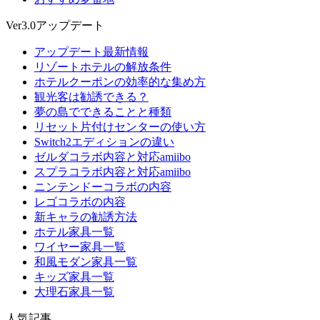
Ver3.0アップデート
アップデート最新情報
リゾートホテルの解放条件
ホテルクーポンの効率的な集め方
観光客は勧誘できる？
夢の島でできることと種類
リセット片付けセンターの使い方
Switch2エディションの違い
ゼルダコラボ内容と対応amiibo
スプラコラボ内容と対応amiibo
ニンテンドーコラボの内容
レゴコラボの内容
新キャラの勧誘方法
ホテル家具一覧
ワイヤー家具一覧
和風モダン家具一覧
キッズ家具一覧
大理石家具一覧
人気記事