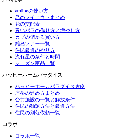
amiiboの使い方
島のレイアウトまとめ
花の交配表
青いバラの作り方と増やし方
カブの儲かる買い方
離島ツアー一覧
住民厳選のやり方
流れ星の条件と時間
シーズン商品一覧
ハッピーホームパラダイス
ハッピーホームパラダイス攻略
序盤の進め方まとめ
公共施設の一覧と解放条件
住民の勧誘方法と厳選方法
住民の別荘依頼一覧
コラボ
コラボ一覧