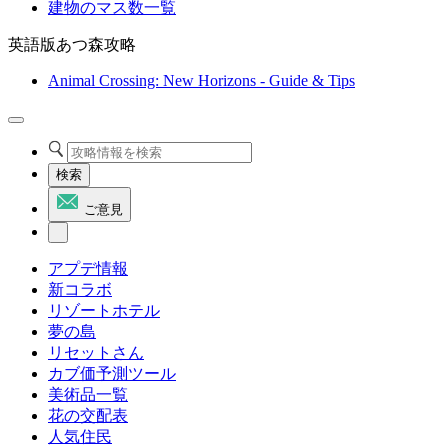
建物のマス数一覧
英語版あつ森攻略
Animal Crossing: New Horizons - Guide & Tips
検索
ご意見
アプデ情報
新コラボ
リゾートホテル
夢の島
リセットさん
カブ価予測ツール
美術品一覧
花の交配表
人気住民