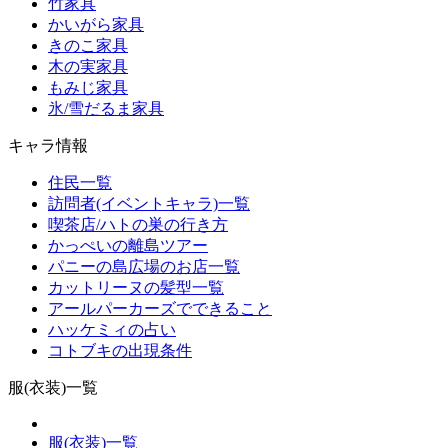
竹家具
かいがら家具
きのこ家具
木の実家具
もみじ家具
氷/雪だるま家具
キャラ情報
住民一覧
訪問者(イベントキャラ)一覧
喫茶店/ハトの巣の行き方
かっぺいの離島ツアー
パニーの島広場のお店一覧
カットリーヌの髪型一覧
アールパーカーズでできること
ハッケミィの占い
コトブキの出現条件
服(衣装)一覧
服(衣装)一覧