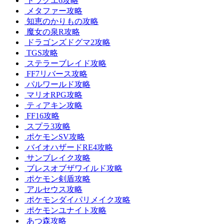
ドラクエ6攻略
メタファー攻略
知恵のかりもの攻略
魔女の泉R攻略
ドラゴンズドグマ2攻略
TGS攻略
ステラーブレイド攻略
FF7リバース攻略
パルワールド攻略
マリオRPG攻略
ティアキン攻略
FF16攻略
スプラ3攻略
ポケモンSV攻略
バイオハザードRE4攻略
サンブレイク攻略
ブレスオブザワイルド攻略
ポケモン剣盾攻略
アルセウス攻略
ポケモンダイパリメイク攻略
ポケモンユナイト攻略
あつ森攻略