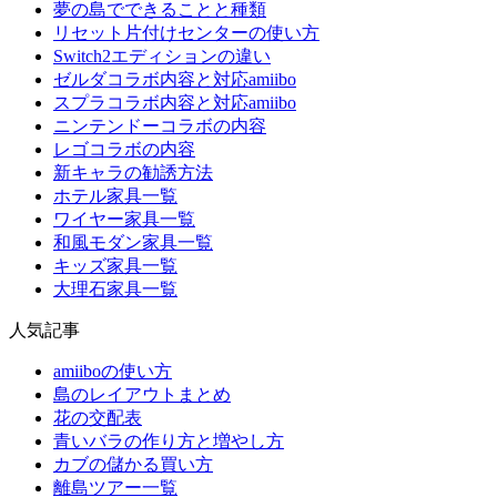
夢の島でできることと種類
リセット片付けセンターの使い方
Switch2エディションの違い
ゼルダコラボ内容と対応amiibo
スプラコラボ内容と対応amiibo
ニンテンドーコラボの内容
レゴコラボの内容
新キャラの勧誘方法
ホテル家具一覧
ワイヤー家具一覧
和風モダン家具一覧
キッズ家具一覧
大理石家具一覧
人気記事
amiiboの使い方
島のレイアウトまとめ
花の交配表
青いバラの作り方と増やし方
カブの儲かる買い方
離島ツアー一覧