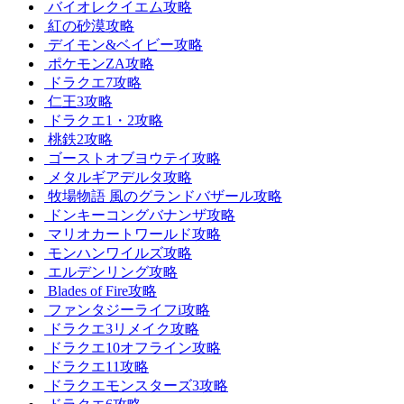
バイオレクイエム攻略
紅の砂漠攻略
デイモン&ベイビー攻略
ポケモンZA攻略
ドラクエ7攻略
仁王3攻略
ドラクエ1・2攻略
桃鉄2攻略
ゴーストオブヨウテイ攻略
メタルギアデルタ攻略
牧場物語 風のグランドバザール攻略
ドンキーコングバナンザ攻略
マリオカートワールド攻略
モンハンワイルズ攻略
エルデンリング攻略
Blades of Fire攻略
ファンタジーライフi攻略
ドラクエ3リメイク攻略
ドラクエ10オフライン攻略
ドラクエ11攻略
ドラクエモンスターズ3攻略