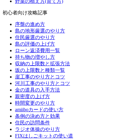
野菜の植え方(育て方)
初心者向け攻略記事
序盤の進め方
島の地形厳選のやり方
住民厳選のやり方
島の評価の上げ方
ローン返済費用一覧
持ち物の増やし方
収納の上限数と拡張方法
坂の上限数と種類一覧
崖工事のやり方とコツ
河川工事のやり方とコツ
金の道具の入手方法
親密度の上げ方
時間変更のやり方
amiiboカードの使い方
条例の決め方と効果
住民の訪問条件
ラジオ体操のやり方
FIXはしごキットの使い道