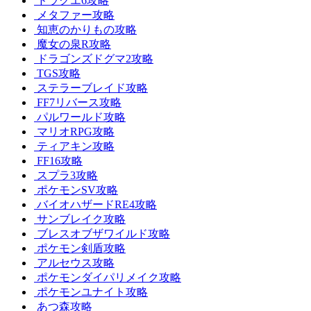
ドラクエ6攻略
メタファー攻略
知恵のかりもの攻略
魔女の泉R攻略
ドラゴンズドグマ2攻略
TGS攻略
ステラーブレイド攻略
FF7リバース攻略
パルワールド攻略
マリオRPG攻略
ティアキン攻略
FF16攻略
スプラ3攻略
ポケモンSV攻略
バイオハザードRE4攻略
サンブレイク攻略
ブレスオブザワイルド攻略
ポケモン剣盾攻略
アルセウス攻略
ポケモンダイパリメイク攻略
ポケモンユナイト攻略
あつ森攻略