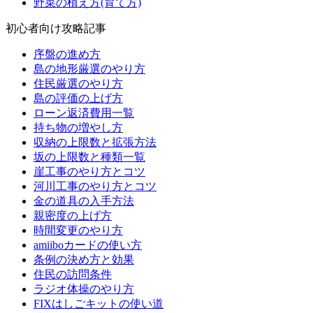
野菜の植え方(育て方)
初心者向け攻略記事
序盤の進め方
島の地形厳選のやり方
住民厳選のやり方
島の評価の上げ方
ローン返済費用一覧
持ち物の増やし方
収納の上限数と拡張方法
坂の上限数と種類一覧
崖工事のやり方とコツ
河川工事のやり方とコツ
金の道具の入手方法
親密度の上げ方
時間変更のやり方
amiiboカードの使い方
条例の決め方と効果
住民の訪問条件
ラジオ体操のやり方
FIXはしごキットの使い道