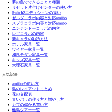
夢の島でできることと種類
リセット片付けセンターの使い方
Switch2エディションの違い
ゼルダコラボ内容と対応amiibo
スプラコラボ内容と対応amiibo
ニンテンドーコラボの内容
レゴコラボの内容
新キャラの勧誘方法
ホテル家具一覧
ワイヤー家具一覧
和風モダン家具一覧
キッズ家具一覧
大理石家具一覧
人気記事
amiiboの使い方
島のレイアウトまとめ
花の交配表
青いバラの作り方と増やし方
カブの儲かる買い方
離島ツアー一覧