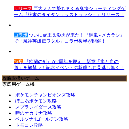
リリース
巨大メカで撃ちまくる爽快シューティングゲ
ーム『終末のタイタン：ラストラッシュ』リリース！
コラボ
ついに虎王＆影虎が来た！『鋼嵐 - メカラシ』
で「魔神英雄伝ワタル」コラボ後半が開催！
特集
『鈴蘭の剣』が2周年を迎え、新章「氷と血の
道」を解禁ッ！記念イベントの報酬もお見逃し無く！
攻略取扱いゲーム
家庭用ゲーム機
ポケモンチャンピオンズ攻略
ぽこあポケモン攻略
スプラレイダース攻略
時のオカリナ攻略
ペルソナ4ゴールデン攻略
トモコレ攻略