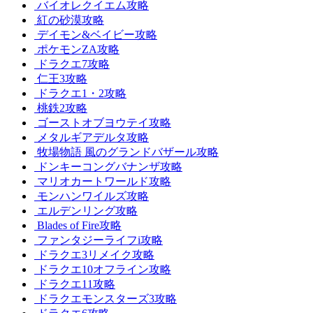
バイオレクイエム攻略
紅の砂漠攻略
デイモン&ベイビー攻略
ポケモンZA攻略
ドラクエ7攻略
仁王3攻略
ドラクエ1・2攻略
桃鉄2攻略
ゴーストオブヨウテイ攻略
メタルギアデルタ攻略
牧場物語 風のグランドバザール攻略
ドンキーコングバナンザ攻略
マリオカートワールド攻略
モンハンワイルズ攻略
エルデンリング攻略
Blades of Fire攻略
ファンタジーライフi攻略
ドラクエ3リメイク攻略
ドラクエ10オフライン攻略
ドラクエ11攻略
ドラクエモンスターズ3攻略