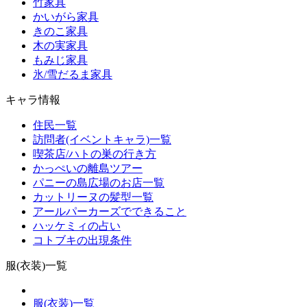
竹家具
かいがら家具
きのこ家具
木の実家具
もみじ家具
氷/雪だるま家具
キャラ情報
住民一覧
訪問者(イベントキャラ)一覧
喫茶店/ハトの巣の行き方
かっぺいの離島ツアー
パニーの島広場のお店一覧
カットリーヌの髪型一覧
アールパーカーズでできること
ハッケミィの占い
コトブキの出現条件
服(衣装)一覧
服(衣装)一覧