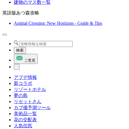
建物のマス数一覧
英語版あつ森攻略
Animal Crossing: New Horizons - Guide & Tips
検索
ご意見
アプデ情報
新コラボ
リゾートホテル
夢の島
リセットさん
カブ価予測ツール
美術品一覧
花の交配表
人気住民