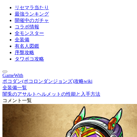
リセマラ当たり
最強ランキング
開催中のガチャ
コラボ情報
全モンスター
全装備
有名人図鑑
序盤攻略
タワポコ攻略
GameWith
ポコダン(ポコロンダンジョンズ)攻略wiki
全装備一覧
闇兎のアサルトヘルメットの性能と入手方法
コメント一覧