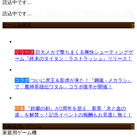
読込中です…
読込中です…
ゲームを探す
リリース
巨大メカで撃ちまくる爽快シューティングゲ
ーム『終末のタイタン：ラストラッシュ』リリース！
コラボ
ついに虎王＆影虎が来た！『鋼嵐 - メカラシ』
で「魔神英雄伝ワタル」コラボ後半が開催！
特集
『鈴蘭の剣』が2周年を迎え、新章「氷と血の
道」を解禁ッ！記念イベントの報酬もお見逃し無く！
攻略取扱いゲーム
家庭用ゲーム機