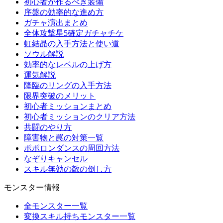
初心者が作るべき装備
序盤の効率的な進め方
ガチャ演出まとめ
全体攻撃星5確定ガチャチケ
虹結晶の入手方法と使い道
ソウル解説
効率的なレベルの上げ方
運気解説
降臨のリングの入手方法
限界突破のメリット
初心者ミッションまとめ
初心者ミッションのクリア方法
共闘のやり方
障害物と罠の対策一覧
ポポロンダンスの周回方法
なぞりキャンセル
スキル無効の敵の倒し方
モンスター情報
全モンスター一覧
変換スキル持ちモンスター一覧