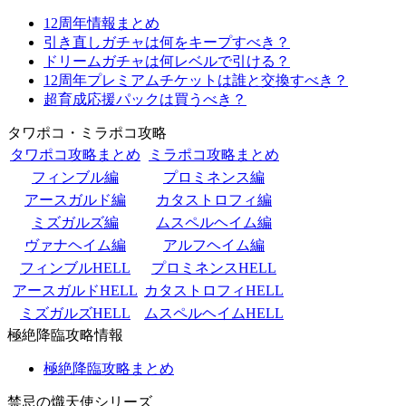
12周年情報まとめ
引き直しガチャは何をキープすべき？
ドリームガチャは何レベルで引ける？
12周年プレミアムチケットは誰と交換すべき？
超育成応援パックは買うべき？
タワポコ・ミラポコ攻略
タワポコ攻略まとめ
ミラポコ攻略まとめ
フィンブル編
プロミネンス編
アースガルド編
カタストロフィ編
ミズガルズ編
ムスペルヘイム編
ヴァナヘイム編
アルフヘイム編
フィンブルHELL
プロミネンスHELL
アースガルドHELL
カタストロフィHELL
ミズガルズHELL
ムスペルヘイムHELL
極絶降臨攻略情報
極絶降臨攻略まとめ
禁忌の熾天使シリーズ