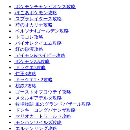
ポケモンチャンピオンズ攻略
ぽこあポケモン攻略
スプラレイダース攻略
時のオカリナ攻略
ペルソナ4ゴールデン攻略
トモコレ攻略
バイオレクイエム攻略
紅の砂漠攻略
デイモン&ベイビー攻略
ポケモンZA攻略
ドラクエ7攻略
仁王3攻略
ドラクエ1・2攻略
桃鉄2攻略
ゴーストオブヨウテイ攻略
メタルギアデルタ攻略
牧場物語 風のグランドバザール攻略
ドンキーコングバナンザ攻略
マリオカートワールド攻略
モンハンワイルズ攻略
エルデンリング攻略