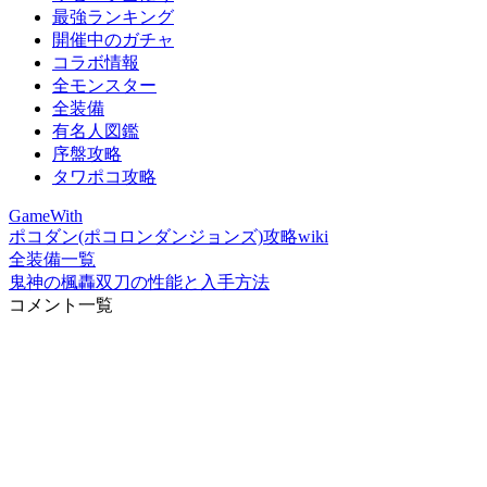
最強ランキング
開催中のガチャ
コラボ情報
全モンスター
全装備
有名人図鑑
序盤攻略
タワポコ攻略
GameWith
ポコダン(ポコロンダンジョンズ)攻略wiki
全装備一覧
鬼神の楓轟双刀の性能と入手方法
コメント一覧