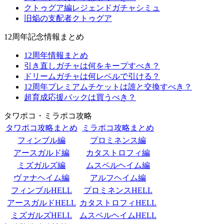
クトゥグア編レジェンドガチャシミュ
旧焔の支配者クトゥグア
12周年記念情報まとめ
12周年情報まとめ
引き直しガチャは何をキープすべき？
ドリームガチャは何レベルで引ける？
12周年プレミアムチケットは誰と交換すべき？
超育成応援パックは買うべき？
タワポコ・ミラポコ攻略
タワポコ攻略まとめ
ミラポコ攻略まとめ
フィンブル編
プロミネンス編
アースガルド編
カタストロフィ編
ミズガルズ編
ムスペルヘイム編
ヴァナヘイム編
アルフヘイム編
フィンブルHELL
プロミネンスHELL
アースガルドHELL
カタストロフィHELL
ミズガルズHELL
ムスペルヘイムHELL