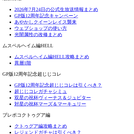
2026年7月24日の公式生放送情報まとめ
GP版12周年記念キャンペーン
あやかしクイーンレイス襲来
ウェブショップの使い方
光闇属性の改修まとめ
ムスペルヘイム編HELL
ムスペルヘイム編HELL攻略まとめ
異層1階
GP版12周年記念超じじコレ
GP版12周年記念超じじコレは引くべき？
超じじコレガチャシミュ
双星の祝杯ヴィーナス＆ジュピター
対星の祝杯マーズ＆マーキュリー
ブレポコクトゥグア編
クトゥグア編攻略まとめ
レジェンドガチャは引くべき？