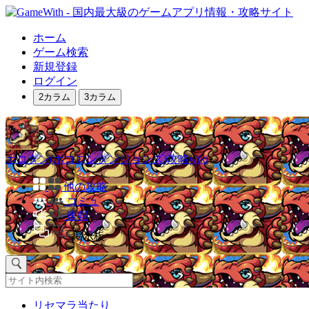
ホーム
ゲーム検索
新規登録
ログイン
2カラム
3カラム
ポコダン(ポコロンダンジョンズ)攻略wiki
他の攻略
コミュ
速報
掲示板
リセマラ当たり