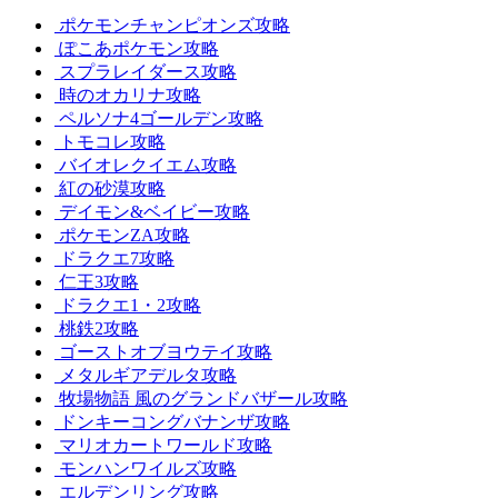
ポケモンチャンピオンズ攻略
ぽこあポケモン攻略
スプラレイダース攻略
時のオカリナ攻略
ペルソナ4ゴールデン攻略
トモコレ攻略
バイオレクイエム攻略
紅の砂漠攻略
デイモン&ベイビー攻略
ポケモンZA攻略
ドラクエ7攻略
仁王3攻略
ドラクエ1・2攻略
桃鉄2攻略
ゴーストオブヨウテイ攻略
メタルギアデルタ攻略
牧場物語 風のグランドバザール攻略
ドンキーコングバナンザ攻略
マリオカートワールド攻略
モンハンワイルズ攻略
エルデンリング攻略