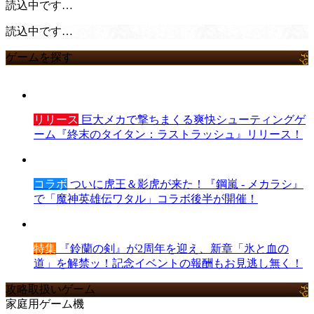
読込中です…
読込中です…
ゲームを探す
リリース
巨大メカで撃ちまくる爽快シューティングゲ
ーム『終末のタイタン：ラストラッシュ』リリース！
コラボ
ついに虎王＆影虎が来た！『鋼嵐 - メカラシ』
で「魔神英雄伝ワタル」コラボ後半が開催！
特集
『鈴蘭の剣』が2周年を迎え、新章「氷と血の
道」を解禁ッ！記念イベントの報酬もお見逃し無く！
攻略取扱いゲーム
家庭用ゲーム機