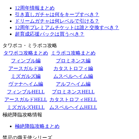
12周年情報まとめ
引き直しガチャは何をキープすべき？
ドリームガチャは何レベルで引ける？
12周年プレミアムチケットは誰と交換すべき？
超育成応援パックは買うべき？
タワポコ・ミラポコ攻略
タワポコ攻略まとめ
ミラポコ攻略まとめ
フィンブル編
プロミネンス編
アースガルド編
カタストロフィ編
ミズガルズ編
ムスペルヘイム編
ヴァナヘイム編
アルフヘイム編
フィンブルHELL
プロミネンスHELL
アースガルドHELL
カタストロフィHELL
ミズガルズHELL
ムスペルヘイムHELL
極絶降臨攻略情報
極絶降臨攻略まとめ
禁忌の熾天使シリーズ