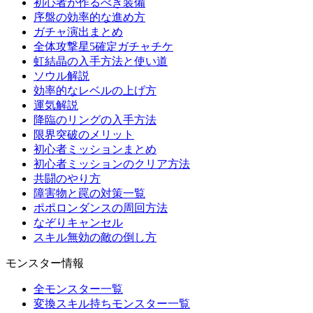
初心者が作るべき装備
序盤の効率的な進め方
ガチャ演出まとめ
全体攻撃星5確定ガチャチケ
虹結晶の入手方法と使い道
ソウル解説
効率的なレベルの上げ方
運気解説
降臨のリングの入手方法
限界突破のメリット
初心者ミッションまとめ
初心者ミッションのクリア方法
共闘のやり方
障害物と罠の対策一覧
ポポロンダンスの周回方法
なぞりキャンセル
スキル無効の敵の倒し方
モンスター情報
全モンスター一覧
変換スキル持ちモンスター一覧