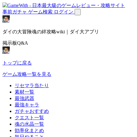
事前ガチャ
ゲーム検索
ログイン
ダイの大冒険魂の絆攻略wiki｜ダイ大アプリ
掲示板Q&A
トップに戻る
ゲーム攻略一覧を見る
リセマラ当たり
素材一覧
最強武器
最強キャラ
ガチャおすすめ
クエスト一覧
魂の水晶一覧
効率化まとめ
毎日やること