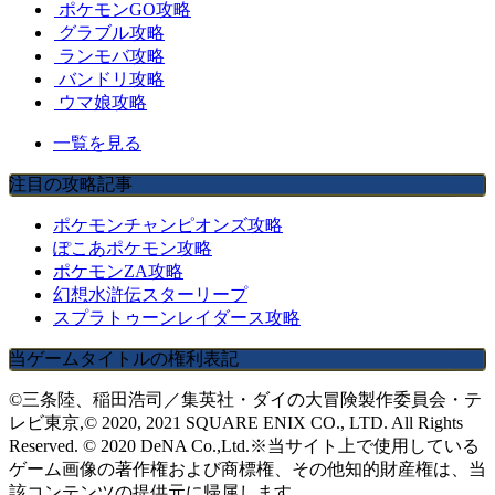
ポケモンGO攻略
グラブル攻略
ランモバ攻略
バンドリ攻略
ウマ娘攻略
一覧を見る
注目の攻略記事
ポケモンチャンピオンズ攻略
ぽこあポケモン攻略
ポケモンZA攻略
幻想水滸伝スターリープ
スプラトゥーンレイダース攻略
当ゲームタイトルの権利表記
©三条陸、稲田浩司／集英社・ダイの大冒険製作委員会・テ
レビ東京,© 2020, 2021 SQUARE ENIX CO., LTD. All Rights
Reserved. © 2020 DeNA Co.,Ltd.※当サイト上で使用している
ゲーム画像の著作権および商標権、その他知的財産権は、当
該コンテンツの提供元に帰属します。