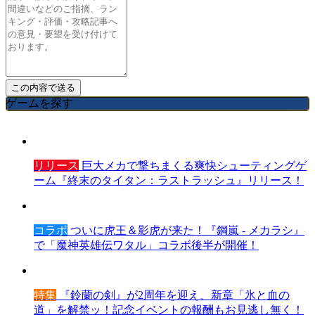
ゲームを探す
リリース
巨大メカで撃ちまくる爽快シューティングゲ
ーム『終末のタイタン：ラストラッシュ』リリース！
コラボ
ついに虎王＆影虎が来た！『鋼嵐 - メカラシ』
で「魔神英雄伝ワタル」コラボ後半が開催！
特集
『鈴蘭の剣』が2周年を迎え、新章「氷と血の
道」を解禁ッ！記念イベントの報酬もお見逃し無く！