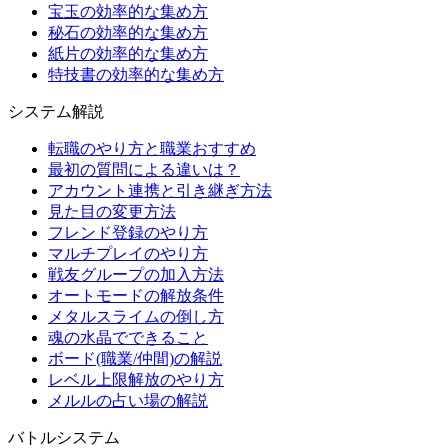
宝玉の効率的な集め方
秘石の効率的な集め方
紙片の効率的な集め方
特技書の効率的な集め方
システム解説
転職のやり方と職業おすすめ
最初の質問による違いは？
アカウント連携と引き継ぎ方法
見た目の変更方法
フレンド登録のやり方
マルチプレイのやり方
戦友グループの加入方法
オートモードの解放条件
メタルスライムの倒し方
魂の水晶でできること
ボード(職業/仲間)の解説
レベル上限解放のやり方
メルルの占い場の解説
バトルシステム