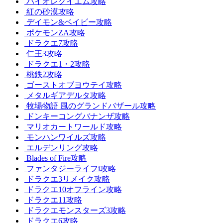
バイオレクイエム攻略
紅の砂漠攻略
デイモン&ベイビー攻略
ポケモンZA攻略
ドラクエ7攻略
仁王3攻略
ドラクエ1・2攻略
桃鉄2攻略
ゴーストオブヨウテイ攻略
メタルギアデルタ攻略
牧場物語 風のグランドバザール攻略
ドンキーコングバナンザ攻略
マリオカートワールド攻略
モンハンワイルズ攻略
エルデンリング攻略
Blades of Fire攻略
ファンタジーライフi攻略
ドラクエ3リメイク攻略
ドラクエ10オフライン攻略
ドラクエ11攻略
ドラクエモンスターズ3攻略
ドラクエ6攻略