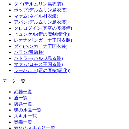
ダイ(デルムリン島衣装)
ポップ(デルムリン島衣装)
マァム(ネイル村衣装)
アバン(デルムリン島衣装)
クロコダイン(真空の斧装備)
ヒュンケル(鎧の魔剣(鎧化))
レオナ(ベンガーナ王国衣装)
ダイ(ベンガーナ王国衣装)
バラン(竜騎将)
ハドラー(バルジ島衣装)
マァム(ロモス王国衣装)
ラーハルト(鎧の魔槍(鎧化))
データ一覧
武器一覧
盾一覧
防具一覧
魂の水晶一覧
スキル一覧
奥義一覧
素材の入手方法一覧