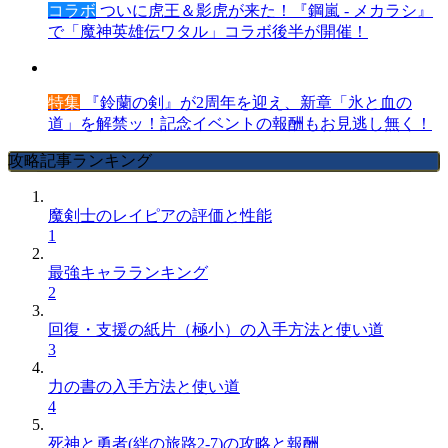
コラボ
ついに虎王＆影虎が来た！『鋼嵐 - メカラシ』
で「魔神英雄伝ワタル」コラボ後半が開催！
特集
『鈴蘭の剣』が2周年を迎え、新章「氷と血の
道」を解禁ッ！記念イベントの報酬もお見逃し無く！
攻略記事ランキング
魔剣士のレイピアの評価と性能
1
最強キャラランキング
2
回復・支援の紙片（極小）の入手方法と使い道
3
力の書の入手方法と使い道
4
死神と勇者(絆の旅路2-7)の攻略と報酬