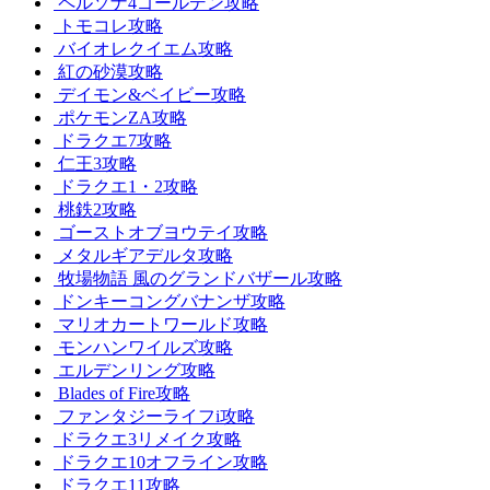
ペルソナ4ゴールデン攻略
トモコレ攻略
バイオレクイエム攻略
紅の砂漠攻略
デイモン&ベイビー攻略
ポケモンZA攻略
ドラクエ7攻略
仁王3攻略
ドラクエ1・2攻略
桃鉄2攻略
ゴーストオブヨウテイ攻略
メタルギアデルタ攻略
牧場物語 風のグランドバザール攻略
ドンキーコングバナンザ攻略
マリオカートワールド攻略
モンハンワイルズ攻略
エルデンリング攻略
Blades of Fire攻略
ファンタジーライフi攻略
ドラクエ3リメイク攻略
ドラクエ10オフライン攻略
ドラクエ11攻略