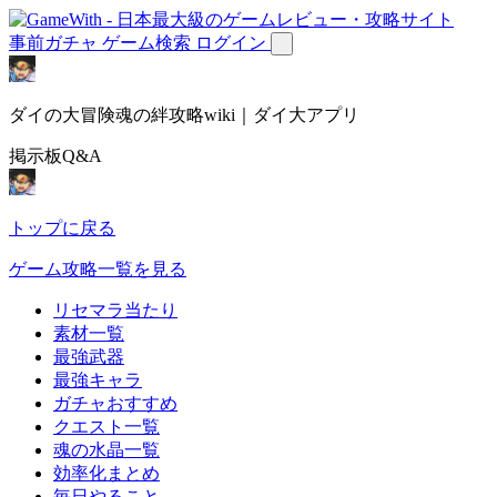
事前ガチャ
ゲーム検索
ログイン
ダイの大冒険魂の絆攻略wiki｜ダイ大アプリ
掲示板Q&A
トップに戻る
ゲーム攻略一覧を見る
リセマラ当たり
素材一覧
最強武器
最強キャラ
ガチャおすすめ
クエスト一覧
魂の水晶一覧
効率化まとめ
毎日やること