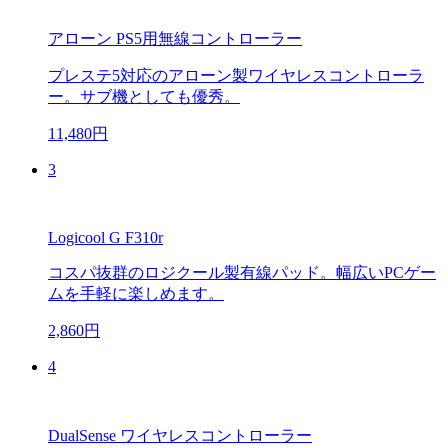
アローン PS5用無線コントローラー
プレステ5対応のアローン製ワイヤレスコントローラ
ー。サブ機としても優秀。
11,480円
3
Logicool G F310r
コスパ抜群のロジクール製有線パッド。幅広いPCゲー
ムを手軽に楽しめます。
2,860円
4
DualSense ワイヤレスコントローラー