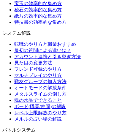
宝玉の効率的な集め方
秘石の効率的な集め方
紙片の効率的な集め方
特技書の効率的な集め方
システム解説
転職のやり方と職業おすすめ
最初の質問による違いは？
アカウント連携と引き継ぎ方法
見た目の変更方法
フレンド登録のやり方
マルチプレイのやり方
戦友グループの加入方法
オートモードの解放条件
メタルスライムの倒し方
魂の水晶でできること
ボード(職業/仲間)の解説
レベル上限解放のやり方
メルルの占い場の解説
バトルシステム