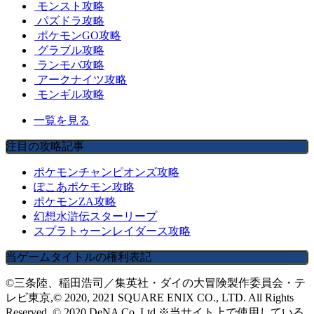
モンスト攻略
パズドラ攻略
ポケモンGO攻略
グラブル攻略
ランモバ攻略
アークナイツ攻略
モンギル攻略
一覧を見る
注目の攻略記事
ポケモンチャンピオンズ攻略
ぽこあポケモン攻略
ポケモンZA攻略
幻想水滸伝スターリープ
スプラトゥーンレイダース攻略
当ゲームタイトルの権利表記
©三条陸、稲田浩司／集英社・ダイの大冒険製作委員会・テ
レビ東京,© 2020, 2021 SQUARE ENIX CO., LTD. All Rights
Reserved. © 2020 DeNA Co.,Ltd.※当サイト上で使用している