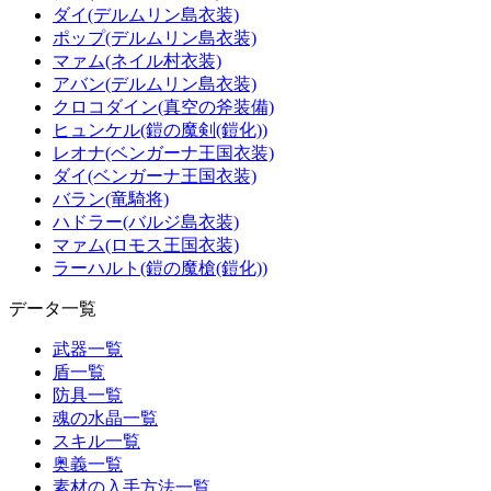
ダイ(デルムリン島衣装)
ポップ(デルムリン島衣装)
マァム(ネイル村衣装)
アバン(デルムリン島衣装)
クロコダイン(真空の斧装備)
ヒュンケル(鎧の魔剣(鎧化))
レオナ(ベンガーナ王国衣装)
ダイ(ベンガーナ王国衣装)
バラン(竜騎将)
ハドラー(バルジ島衣装)
マァム(ロモス王国衣装)
ラーハルト(鎧の魔槍(鎧化))
データ一覧
武器一覧
盾一覧
防具一覧
魂の水晶一覧
スキル一覧
奥義一覧
素材の入手方法一覧