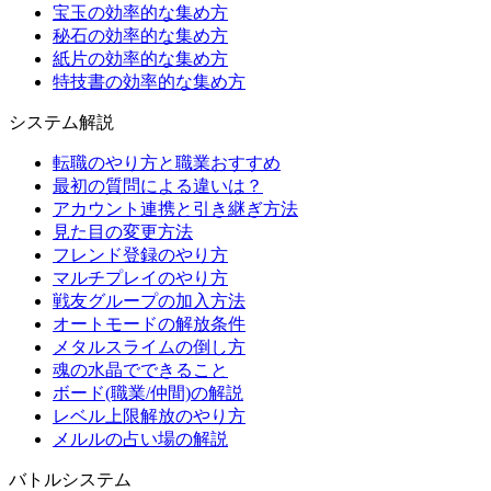
宝玉の効率的な集め方
秘石の効率的な集め方
紙片の効率的な集め方
特技書の効率的な集め方
システム解説
転職のやり方と職業おすすめ
最初の質問による違いは？
アカウント連携と引き継ぎ方法
見た目の変更方法
フレンド登録のやり方
マルチプレイのやり方
戦友グループの加入方法
オートモードの解放条件
メタルスライムの倒し方
魂の水晶でできること
ボード(職業/仲間)の解説
レベル上限解放のやり方
メルルの占い場の解説
バトルシステム