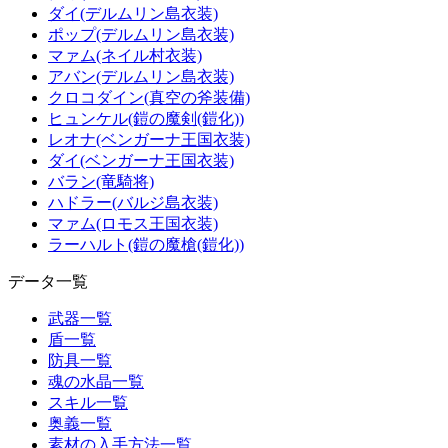
ダイ(デルムリン島衣装)
ポップ(デルムリン島衣装)
マァム(ネイル村衣装)
アバン(デルムリン島衣装)
クロコダイン(真空の斧装備)
ヒュンケル(鎧の魔剣(鎧化))
レオナ(ベンガーナ王国衣装)
ダイ(ベンガーナ王国衣装)
バラン(竜騎将)
ハドラー(バルジ島衣装)
マァム(ロモス王国衣装)
ラーハルト(鎧の魔槍(鎧化))
データ一覧
武器一覧
盾一覧
防具一覧
魂の水晶一覧
スキル一覧
奥義一覧
素材の入手方法一覧