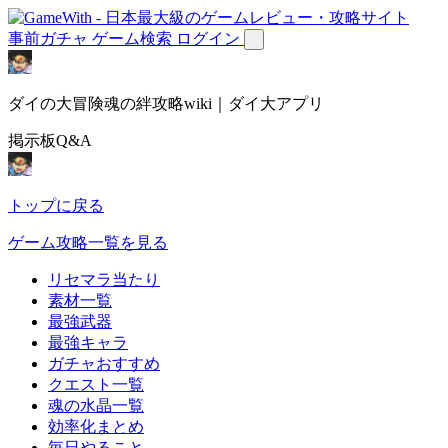
事前ガチャ
ゲーム検索
ログイン
ダイの大冒険魂の絆攻略wiki｜ダイ大アプリ
掲示板Q&A
トップに戻る
ゲーム攻略一覧を見る
リセマラ当たり
素材一覧
最強武器
最強キャラ
ガチャおすすめ
クエスト一覧
魂の水晶一覧
効率化まとめ
毎日やること