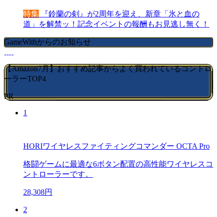
特集
『鈴蘭の剣』が2周年を迎え、新章「氷と血の
道」を解禁ッ！記念イベントの報酬もお見逃し無く！
GameWithからのお知らせ
【Amazon7月】おすすめ記事からよく買われているコントロ
ーラーTOP4
PR
1
HORIワイヤレスファイティングコマンダー OCTA Pro
格闘ゲームに最適な6ボタン配置の高性能ワイヤレスコ
ントローラーです。
28,308円
2