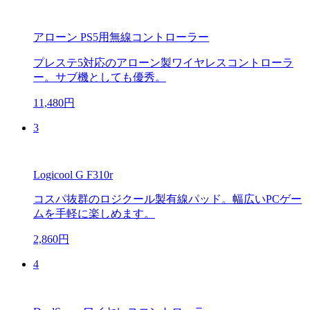
アローン PS5用無線コントローラー
プレステ5対応のアローン製ワイヤレスコントローラ
ー。サブ機としても優秀。
11,480円
3
Logicool G F310r
コスパ抜群のロジクール製有線パッド。幅広いPCゲー
ムを手軽に楽しめます。
2,860円
4