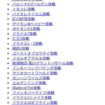
ペルソナ4ゴールデン攻略
トモコレ攻略
バイオレクイエム攻略
紅の砂漠攻略
デイモン&ベイビー攻略
ポケモンZA攻略
ドラクエ7攻略
仁王3攻略
ドラクエ1・2攻略
桃鉄2攻略
ゴーストオブヨウテイ攻略
メタルギアデルタ攻略
牧場物語 風のグランドバザール攻略
ドンキーコングバナンザ攻略
マリオカートワールド攻略
モンハンワイルズ攻略
エルデンリング攻略
Blades of Fire攻略
ファンタジーライフi攻略
ドラクエ3リメイク攻略
ドラクエ10オフライン攻略