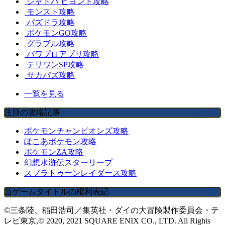
シャドバ ビヨンド攻略
モンスト攻略
パズドラ攻略
ポケモンGO攻略
グラブル攻略
パワプロアプリ攻略
テリワンSP攻略
サカパズ攻略
一覧を見る
注目の攻略記事
ポケモンチャンピオンズ攻略
ぽこあポケモン攻略
ポケモンZA攻略
幻想水滸伝スターリープ
スプラトゥーンレイダース攻略
当ゲームタイトルの権利表記
©三条陸、稲田浩司／集英社・ダイの大冒険製作委員会・テ
レビ東京,© 2020, 2021 SQUARE ENIX CO., LTD. All Rights