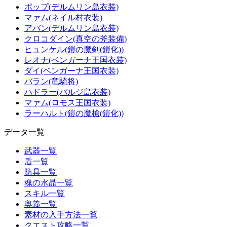
ポップ(デルムリン島衣装)
マァム(ネイル村衣装)
アバン(デルムリン島衣装)
クロコダイン(真空の斧装備)
ヒュンケル(鎧の魔剣(鎧化))
レオナ(ベンガーナ王国衣装)
ダイ(ベンガーナ王国衣装)
バラン(竜騎将)
ハドラー(バルジ島衣装)
マァム(ロモス王国衣装)
ラーハルト(鎧の魔槍(鎧化))
データ一覧
武器一覧
盾一覧
防具一覧
魂の水晶一覧
スキル一覧
奥義一覧
素材の入手方法一覧
クエスト攻略一覧