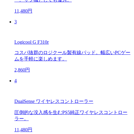
11,480円
3
Logicool G F310r
コスパ抜群のロジクール製有線パッド。幅広いPCゲー
ムを手軽に楽しめます。
2,860円
4
DualSense ワイヤレスコントローラー
圧倒的な没入感を生むPS5純正ワイヤレスコントロー
ラー。
11,480円