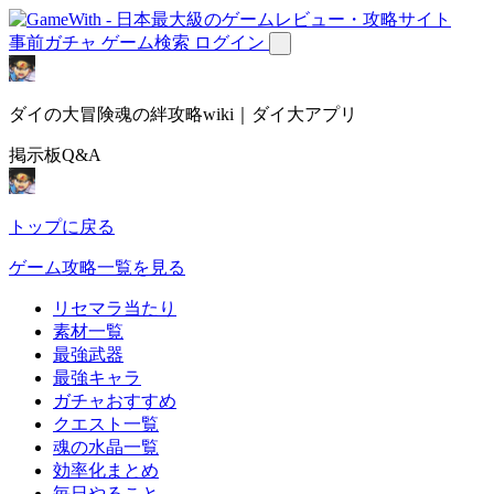
事前ガチャ
ゲーム検索
ログイン
ダイの大冒険魂の絆攻略wiki｜ダイ大アプリ
掲示板Q&A
トップに戻る
ゲーム攻略一覧を見る
リセマラ当たり
素材一覧
最強武器
最強キャラ
ガチャおすすめ
クエスト一覧
魂の水晶一覧
効率化まとめ
毎日やること