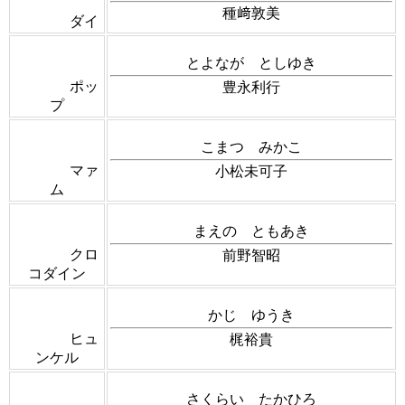
種﨑敦美
ダイ
とよなが としゆき
ポッ
豊永利行
プ
こまつ みかこ
マァ
小松未可子
ム
まえの ともあき
クロ
前野智昭
コダイン
かじ ゆうき
ヒュ
梶裕貴
ンケル
さくらい たかひろ