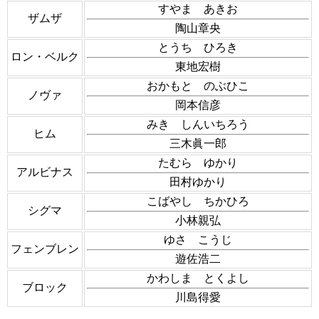
すやま あきお
ザムザ
陶山章央
とうち ひろき
ロン・ベルク
東地宏樹
おかもと のぶひこ
ノヴァ
岡本信彦
みき しんいちろう
ヒム
三木眞一郎
たむら ゆかり
アルビナス
田村ゆかり
こばやし ちかひろ
シグマ
小林親弘
ゆさ こうじ
フェンブレン
遊佐浩二
かわしま とくよし
ブロック
川島得愛