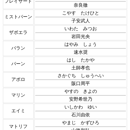
フレイザード
奈良徹
こやす たけひと
ミストバーン
子安武人
いわた みつお
ザボエラ
岩田光央
はやみ しょう
バラン
速水奨
はし たかや
バーン
土師孝也
さかぐち しゅうへい
アポロ
阪口周平
やすの きよの
マリン
安野希世乃
いしかわ ゆい
エイミ
石川由依
やまじ かずひろ
マトリフ