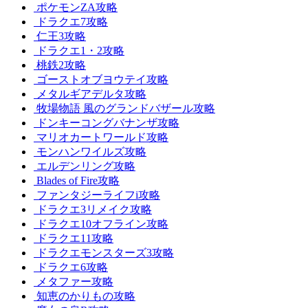
ポケモンZA攻略
ドラクエ7攻略
仁王3攻略
ドラクエ1・2攻略
桃鉄2攻略
ゴーストオブヨウテイ攻略
メタルギアデルタ攻略
牧場物語 風のグランドバザール攻略
ドンキーコングバナンザ攻略
マリオカートワールド攻略
モンハンワイルズ攻略
エルデンリング攻略
Blades of Fire攻略
ファンタジーライフi攻略
ドラクエ3リメイク攻略
ドラクエ10オフライン攻略
ドラクエ11攻略
ドラクエモンスターズ3攻略
ドラクエ6攻略
メタファー攻略
知恵のかりもの攻略