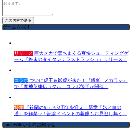
ゲームを探す
リリース
巨大メカで撃ちまくる爽快シューティングゲ
ーム『終末のタイタン：ラストラッシュ』リリース！
コラボ
ついに虎王＆影虎が来た！『鋼嵐 - メカラシ』
で「魔神英雄伝ワタル」コラボ後半が開催！
特集
『鈴蘭の剣』が2周年を迎え、新章「氷と血の
道」を解禁ッ！記念イベントの報酬もお見逃し無く！
GameWithからのお知らせ