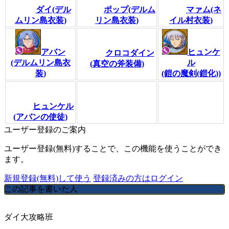
ダイ(デル
ポップ(デルム
マァム(ネ
ムリン島衣装)
リン島衣装)
イル村衣装)
アバン
ヒュンケ
クロコダイン
(デルムリン島衣
ル
(真空の斧装備)
装)
(鎧の魔剣(鎧化))
ヒュンケル
(アバンの使徒)
ユーザー登録のご案内
ユーザー登録(無料)することで、この機能を使うことができ
ます。
新規登録(無料)して使う
登録済みの方はログイン
この記事を書いた人
ダイ大攻略班