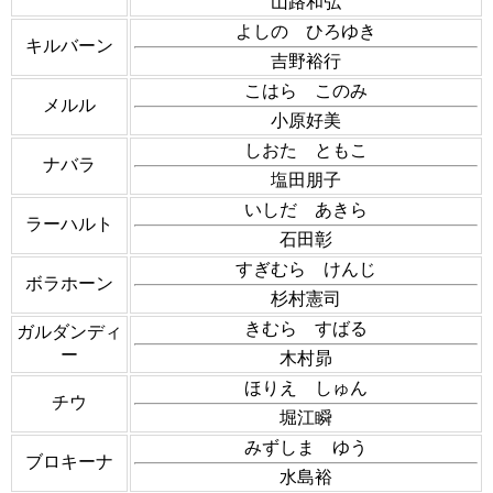
山路和弘
よしの ひろゆき
キルバーン
吉野裕行
こはら このみ
メルル
小原好美
しおた ともこ
ナバラ
塩田朋子
いしだ あきら
ラーハルト
石田彰
すぎむら けんじ
ボラホーン
杉村憲司
きむら すばる
ガルダンディ
ー
木村昴
ほりえ しゅん
チウ
堀江瞬
みずしま ゆう
ブロキーナ
水島裕