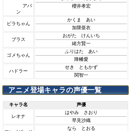
アバ
櫻井孝宏
ン
かくま あい
ピラちゃん
加隈亜衣
おがた けんいち
ブラス
緒方賢一
ふりはた あい
ゴメちゃん
降幡愛
せき ともかず
ハドラー
関智一
アニメ登場キャラの声優一覧
キャラ名
声優
はやみ さおり
レオナ
早見沙織
なら とおる