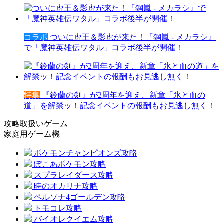
コラボ
ついに虎王＆影虎が来た！『鋼嵐 - メカラシ』
で「魔神英雄伝ワタル」コラボ後半が開催！
特集
『鈴蘭の剣』が2周年を迎え、新章「氷と血の
道」を解禁ッ！記念イベントの報酬もお見逃し無く！
攻略取扱いゲーム
家庭用ゲーム機
ポケモンチャンピオンズ攻略
ぽこあポケモン攻略
スプラレイダース攻略
時のオカリナ攻略
ペルソナ4ゴールデン攻略
トモコレ攻略
バイオレクイエム攻略