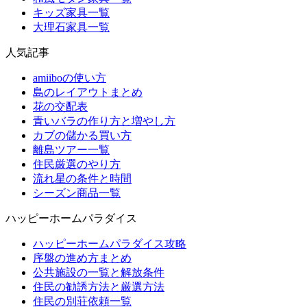
キッズ家具一覧
大理石家具一覧
人気記事
amiiboの使い方
島のレイアウトまとめ
花の交配表
青いバラの作り方と増やし方
カブの儲かる買い方
離島ツアー一覧
住民厳選のやり方
流れ星の条件と時間
シーズン商品一覧
ハッピーホームパラダイス
ハッピーホームパラダイス攻略
序盤の進め方まとめ
公共施設の一覧と解放条件
住民の勧誘方法と厳選方法
住民の別荘依頼一覧