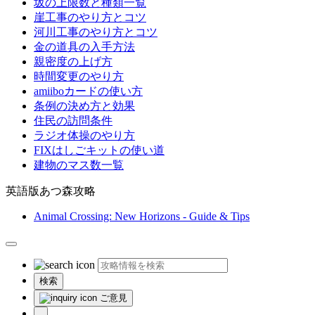
坂の上限数と種類一覧
崖工事のやり方とコツ
河川工事のやり方とコツ
金の道具の入手方法
親密度の上げ方
時間変更のやり方
amiiboカードの使い方
条例の決め方と効果
住民の訪問条件
ラジオ体操のやり方
FIXはしごキットの使い道
建物のマス数一覧
英語版あつ森攻略
Animal Crossing: New Horizons - Guide & Tips
検索
ご意見