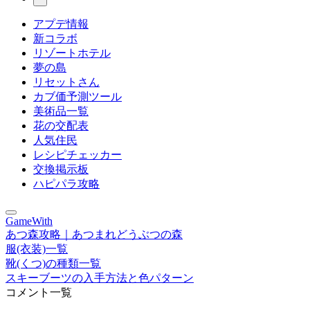
アプデ情報
新コラボ
リゾートホテル
夢の島
リセットさん
カブ価予測ツール
美術品一覧
花の交配表
人気住民
レシピチェッカー
交換掲示板
ハピパラ攻略
GameWith
あつ森攻略｜あつまれどうぶつの森
服(衣装)一覧
靴(くつ)の種類一覧
スキーブーツの入手方法と色パターン
コメント一覧