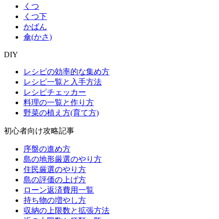
くつ
くつ下
かばん
傘(かさ)
DIY
レシピの効率的な集め方
レシピ一覧と入手方法
レシピチェッカー
料理の一覧と作り方
野菜の植え方(育て方)
初心者向け攻略記事
序盤の進め方
島の地形厳選のやり方
住民厳選のやり方
島の評価の上げ方
ローン返済費用一覧
持ち物の増やし方
収納の上限数と拡張方法