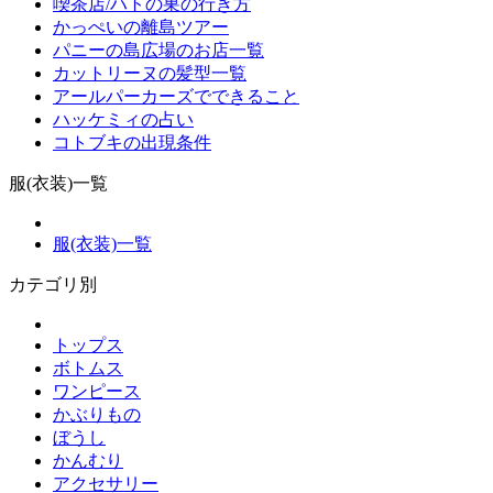
喫茶店/ハトの巣の行き方
かっぺいの離島ツアー
パニーの島広場のお店一覧
カットリーヌの髪型一覧
アールパーカーズでできること
ハッケミィの占い
コトブキの出現条件
服(衣装)一覧
服(衣装)一覧
カテゴリ別
トップス
ボトムス
ワンピース
かぶりもの
ぼうし
かんむり
アクセサリー