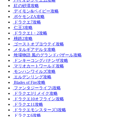
バイオレクイエム攻略
紅の砂漠攻略
デイモン&ベイビー攻略
ポケモンZA攻略
ドラクエ7攻略
仁王3攻略
ドラクエ1・2攻略
桃鉄2攻略
ゴーストオブヨウテイ攻略
メタルギアデルタ攻略
牧場物語 風のグランドバザール攻略
ドンキーコングバナンザ攻略
マリオカートワールド攻略
モンハンワイルズ攻略
エルデンリング攻略
Blades of Fire攻略
ファンタジーライフi攻略
ドラクエ3リメイク攻略
ドラクエ10オフライン攻略
ドラクエ11攻略
ドラクエモンスターズ3攻略
ドラクエ6攻略