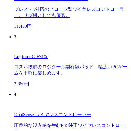
プレステ5対応のアローン製ワイヤレスコントローラ
ー。サブ機としても優秀。
11,480円
3
Logicool G F310r
コスパ抜群のロジクール製有線パッド。幅広いPCゲー
ムを手軽に楽しめます。
2,860円
4
DualSense ワイヤレスコントローラー
圧倒的な没入感を生むPS5純正ワイヤレスコントロー