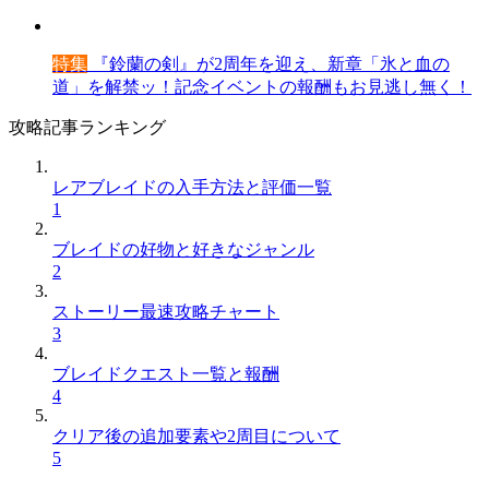
特集
『鈴蘭の剣』が2周年を迎え、新章「氷と血の
道」を解禁ッ！記念イベントの報酬もお見逃し無く！
攻略記事ランキング
レアブレイドの入手方法と評価一覧
1
ブレイドの好物と好きなジャンル
2
ストーリー最速攻略チャート
3
ブレイドクエスト一覧と報酬
4
クリア後の追加要素や2周目について
5