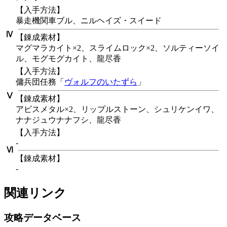
【入手方法】
暴走機関車ブル、ニルヘイズ・スイード
Ⅳ
【錬成素材】
マグマラカイト×2、スライムロック×2、ソルティーソイ
ル、モグモグカイト、龍尽香
【入手方法】
傭兵団任務「
ヴォルフのいたずら
」
Ⅴ
【錬成素材】
アビスメタル×2、リップルストーン、シュリケンイワ、
ナナジュウナナフシ、龍尽香
【入手方法】
-
Ⅵ
【錬成素材】
-
関連リンク
攻略データベース