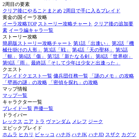
2周目の要素
クリア後にやることまとめ
2周目で手に入るブレイド
黄金の国イーラ攻略
イーラ攻略TOP
ストーリー攻略チャート
クリア後の追加要
素
イーラ編キャラ一覧
ストーリー攻略
簡易版ストーリー攻略チャート
第1話「出逢い」
第2話「機
械仕掛けの人形」
第3話「戦」
第4話「天の聖杯」
第5話
「軛」
第6話「傷」
第7話「新たなる剣」
第8話「世界樹」
第9話「雨」
最終話「そして少年は少女と出逢った」
クエスト
ブレイドクエスト一覧
傭兵団任務一覧
「謎のメモ」の攻略
「壁画の謎」の攻略
「密偵を探れ」の攻略
マップ情報
マップ一覧
キャラクター一覧
ブレイド一覧
声優一覧
ドライバー
レックス
ニア
トラ
ヴァンダム
メレフ
ジーク
エピックブレイド
ホムラ
ヒカリ
ビャッコ
ハナJS
ハナJK
ハナJD
スザク
カグツ