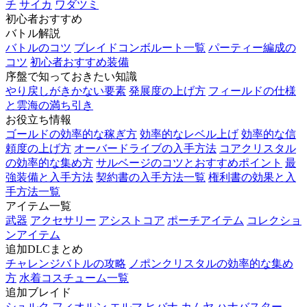
チ
サイカ
ワダツミ
初心者おすすめ
バトル解説
バトルのコツ
ブレイドコンボルート一覧
パーティー編成の
コツ
初心者おすすめ装備
序盤で知っておきたい知識
やり戻しがきかない要素
発展度の上げ方
フィールドの仕様
と雲海の満ち引き
お役立ち情報
ゴールドの効率的な稼ぎ方
効率的なレベル上げ
効率的な信
頼度の上げ方
オーバードライブの入手方法
コアクリスタル
の効率的な集め方
サルベージのコツとおすすめポイント
最
強装備と入手方法
契約書の入手方法一覧
権利書の効果と入
手方法一覧
アイテム一覧
武器
アクセサリー
アシストコア
ポーチアイテム
コレクショ
ンアイテム
追加DLCまとめ
チャレンジバトルの攻略
ノポンクリスタルの効率的な集め
方
水着コスチューム一覧
追加ブレイド
シュルク
フィオルン
エルマ
ヒバナ
カムヤ
ハナバスター