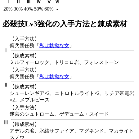
Ⅰ
Ⅱ
Ⅲ
Ⅳ
Ⅴ
Ⅵ
20%
30%
40%
50%
60%
-
必殺技Lv3強化の入手方法と錬成素材
【入手方法】
傭兵団任務「
私は執拗な女
」
Ⅰ
【錬成素材】
ミルフィーロック、トリコロ岩、フォレストーン
【入手方法】
傭兵団任務「
私は執拗な女
」
Ⅱ
【錬成素材】
シューレンギア×2、ニトロトルライト×2、リチア帯電岩
×2、メプルピース
【入手方法】
迷宮のシュトローム。ゲデューム・スイード
Ⅲ
【錬成素材】
アデルの涙、氷結サファイア、マグネンド、マカライト
スノウ