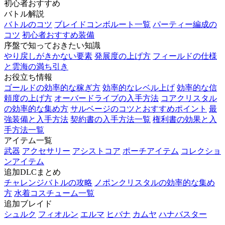
初心者おすすめ
バトル解説
バトルのコツ
ブレイドコンボルート一覧
パーティー編成の
コツ
初心者おすすめ装備
序盤で知っておきたい知識
やり戻しがきかない要素
発展度の上げ方
フィールドの仕様
と雲海の満ち引き
お役立ち情報
ゴールドの効率的な稼ぎ方
効率的なレベル上げ
効率的な信
頼度の上げ方
オーバードライブの入手方法
コアクリスタル
の効率的な集め方
サルベージのコツとおすすめポイント
最
強装備と入手方法
契約書の入手方法一覧
権利書の効果と入
手方法一覧
アイテム一覧
武器
アクセサリー
アシストコア
ポーチアイテム
コレクショ
ンアイテム
追加DLCまとめ
チャレンジバトルの攻略
ノポンクリスタルの効率的な集め
方
水着コスチューム一覧
追加ブレイド
シュルク
フィオルン
エルマ
ヒバナ
カムヤ
ハナバスター