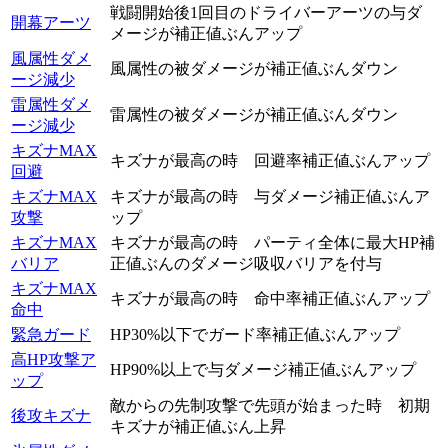
戦闘開始後1回目のドライバーアーツの与ダ
開幕アーツ
メージが補正値ぶんアップ
風属性ダメ
風属性の被ダメージが補正値ぶんダウン
ージ減少
雷属性ダメ
雷属性の被ダメージが補正値ぶんダウン
ージ減少
キズナMAX
キズナが最高の時 回避率補正値ぶんアップ
回避
キズナMAX
キズナが最高の時 与ダメージ補正値ぶんア
攻撃
ップ
キズナMAX
キズナが最高の時 パーティ全体に最大HP補
バリア
正値ぶんのダメージ吸収バリアを付与
キズナMAX
キズナが最高の時 命中率補正値ぶんアップ
命中
緊急ガード
HP30%以下でガード率補正値ぶんアップ
高HP攻撃ア
HP90%以上で与ダメージ補正値ぶんアップ
ップ
敵からの先制攻撃で先頭が始まった時 初期
後攻キズナ
キズナが補正値ぶん上昇