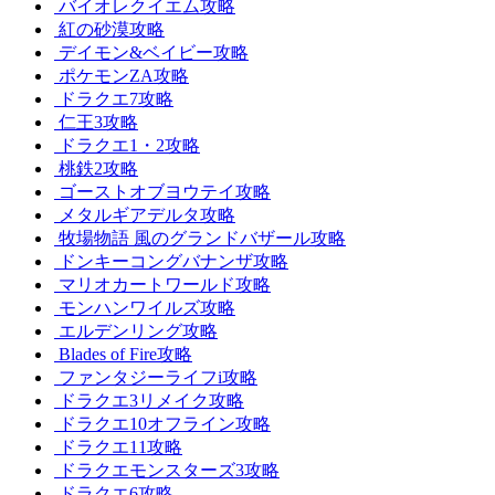
バイオレクイエム攻略
紅の砂漠攻略
デイモン&ベイビー攻略
ポケモンZA攻略
ドラクエ7攻略
仁王3攻略
ドラクエ1・2攻略
桃鉄2攻略
ゴーストオブヨウテイ攻略
メタルギアデルタ攻略
牧場物語 風のグランドバザール攻略
ドンキーコングバナンザ攻略
マリオカートワールド攻略
モンハンワイルズ攻略
エルデンリング攻略
Blades of Fire攻略
ファンタジーライフi攻略
ドラクエ3リメイク攻略
ドラクエ10オフライン攻略
ドラクエ11攻略
ドラクエモンスターズ3攻略
ドラクエ6攻略