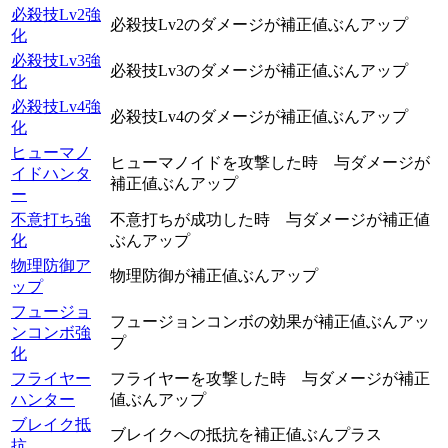
必殺技Lv2強
必殺技Lv2のダメージが補正値ぶんアップ
化
必殺技Lv3強
必殺技Lv3のダメージが補正値ぶんアップ
化
必殺技Lv4強
必殺技Lv4のダメージが補正値ぶんアップ
化
ヒューマノ
ヒューマノイドを攻撃した時 与ダメージが
イドハンタ
補正値ぶんアップ
ー
不意打ち強
不意打ちが成功した時 与ダメージが補正値
化
ぶんアップ
物理防御ア
物理防御が補正値ぶんアップ
ップ
フュージョ
フュージョンコンボの効果が補正値ぶんアッ
ンコンボ強
プ
化
フライヤー
フライヤーを攻撃した時 与ダメージが補正
ハンター
値ぶんアップ
ブレイク抵
ブレイクへの抵抗を補正値ぶんプラス
抗