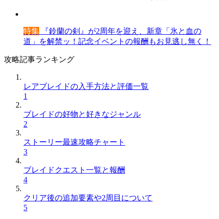
特集
『鈴蘭の剣』が2周年を迎え、新章「氷と血の
道」を解禁ッ！記念イベントの報酬もお見逃し無く！
攻略記事ランキング
レアブレイドの入手方法と評価一覧
1
ブレイドの好物と好きなジャンル
2
ストーリー最速攻略チャート
3
ブレイドクエスト一覧と報酬
4
クリア後の追加要素や2周目について
5