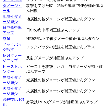
ダメージヒ
攻撃を受けた時 25%の確率でHPが補正値ぶ
ール
ん回復
地属性ダメ
地属性の被ダメージが補正値ぶんダウン
ージ減少
日中命中率
日中の命中率補正値ぶんアップ
アップ
忍耐
HP30%以下で被ダメージ補正値ぶんダウン
ノックバッ
ノックバックの抵抗を補正値ぶんプラス
ク抵抗
反射ダメー
反射ダメージが補正値ぶんアップ
ジアップ
ビーストハ
ビーストを攻撃した時 与ダメージが補正値
ンター
ぶんアップ
光属性ダメ
光属性の被ダメージが補正値ぶんダウン
ージ減少
火属性ダメ
火属性の被ダメージが補正値ぶんダウン
ージ減少
必殺技Lv1強
必殺技Lv1のダメージが補正値ぶんアップ
化