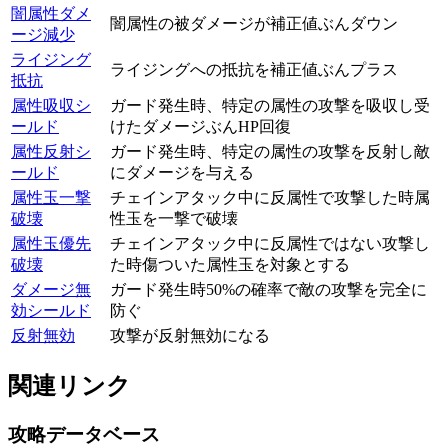
闇属性ダメ
闇属性の被ダメージが補正値ぶんダウン
ージ減少
ライジング
ライジングへの抵抗を補正値ぶんプラス
抵抗
属性吸収シ
ガード発生時、特定の属性の攻撃を吸収し受
ールド
けたダメージぶんHP回復
属性反射シ
ガード発生時、特定の属性の攻撃を反射し敵
ールド
にダメージを与える
属性玉一撃
チェインアタック中に反属性で攻撃した時属
破壊
性玉を一撃で破壊
属性玉優先
チェインアタック中に反属性ではない攻撃し
破壊
た時傷ついた属性玉を対象とする
ダメージ無
ガード発生時50%の確率で敵の攻撃を完全に
効シールド
防ぐ
反射無効
攻撃が反射無効になる
関連リンク
攻略データベース