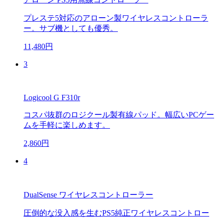
プレステ5対応のアローン製ワイヤレスコントローラ
ー。サブ機としても優秀。
11,480円
3
Logicool G F310r
コスパ抜群のロジクール製有線パッド。幅広いPCゲー
ムを手軽に楽しめます。
2,860円
4
DualSense ワイヤレスコントローラー
圧倒的な没入感を生むPS5純正ワイヤレスコントロー