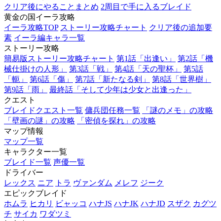
クリア後にやることまとめ
2周目で手に入るブレイド
黄金の国イーラ攻略
イーラ攻略TOP
ストーリー攻略チャート
クリア後の追加要
素
イーラ編キャラ一覧
ストーリー攻略
簡易版ストーリー攻略チャート
第1話「出逢い」
第2話「機
械仕掛けの人形」
第3話「戦」
第4話「天の聖杯」
第5話
「軛」
第6話「傷」
第7話「新たなる剣」
第8話「世界樹」
第9話「雨」
最終話「そして少年は少女と出逢った」
クエスト
ブレイドクエスト一覧
傭兵団任務一覧
「謎のメモ」の攻略
「壁画の謎」の攻略
「密偵を探れ」の攻略
マップ情報
マップ一覧
キャラクター一覧
ブレイド一覧
声優一覧
ドライバー
レックス
ニア
トラ
ヴァンダム
メレフ
ジーク
エピックブレイド
ホムラ
ヒカリ
ビャッコ
ハナJS
ハナJK
ハナJD
スザク
カグツ
チ
サイカ
ワダツミ