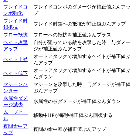
ブレイドコ
ブレイドコンボのダメージが補正値ぶんアッ
ンボ強化
プ
ブレイド封
ブレイド封鎖への抵抗が補正値ぶんアップ
鎖抵抗
ブロー抵抗
ブローへの抵抗を補正値ぶんプラス
ヘイト攻撃
自分が狙っている敵を攻撃した時 与ダメー
アップ
ジが補正値ぶんアップ
オートアタックで増加するヘイトが補正値ぶ
ヘイト上昇
んアップ
オートアタックで増加するヘイトが補正値ぶ
ヘイト低下
んダウン
マシーンハ
マシーンを攻撃した時 与ダメージが補正値
ンター
ぶんアップ
水属性ダメ
水属性の被ダメージが補正値ぶんダウン
ージ減少
ムーブヒー
移動中HPが毎秒補正値ぶん回復する
ル
夜間命中ア
夜間の命中率が補正値ぶんアップ
ップ