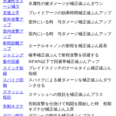
氷属性ダメ
氷属性の被ダメージが補正値ぶんダウン
ージ減少
支援上手
ブレイドアーツの効果時間補正値ぶんアップ
室外攻撃ア
室外にいる時 与ダメージ補正値ぶんアップ
ップ
室内攻撃ア
室内にいる時 与ダメージ補正値ぶんアップ
ップ
射程距離ア
エーテルキャノンの射程を補正値ぶん延長
ップ
ジャミング
確率補正値ぶんで射程攻撃を回避する
集中回避
HP30%以下で回避率補正値ぶんアップ
スイッチ短
ブレイドスイッチのクールタイム補正値ぶん
縮
短縮
スパイク防
スパイクによる被ダメージを補正値ぶんダウ
御
ンさせる
スマッシュ
スマッシュへの抵抗を補正値ぶんプラス
抵抗
先制攻撃を仕掛けて戦闘を開始した時 初期
先制キズナ
キズナが補正値ぶん上昇
ダウン抵抗
ダウンへの抵抗を補正値ぶんプラス