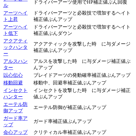
ドライバーアーツ使用でHP補正値ぶん回復
ル
アーツヘイ
ドライバーアーツと必殺技で増加するヘイト
ト上昇
補正値ぶんアップ
アーツヘイ
ドライバーアーツと必殺技で増加するヘイト
ト低下
補正値ぶんダウン
アクアティ
アクアティックを攻撃した時 に与ダメージ
ックハンタ
補正値ぶんアップ
ー
アルスハン
アルスを攻撃した時 に与ダメージ補正値ぶ
ター
んアップ
以心伝心
ブレイドアーツの発動確率補正値ぶんアップ
移動回避
移動中、回避率補正値ぶんアップ
インセクト
インセクトを攻撃した時 に与ダメージ補正
ハンター
値ぶんアップ
エーテル防
エーテル防御が補正値ぶんアップ
御アップ
ガード率ア
ガード率補正値ぶんアップ
ップ
会心アップ
クリティカル率補正値ぶんアップ