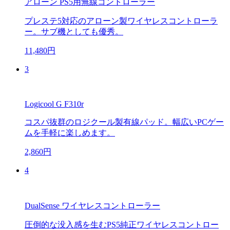
アローン PS5用無線コントローラー
プレステ5対応のアローン製ワイヤレスコントローラ
ー。サブ機としても優秀。
11,480円
3
Logicool G F310r
コスパ抜群のロジクール製有線パッド。幅広いPCゲー
ムを手軽に楽しめます。
2,860円
4
DualSense ワイヤレスコントローラー
圧倒的な没入感を生むPS5純正ワイヤレスコントロー