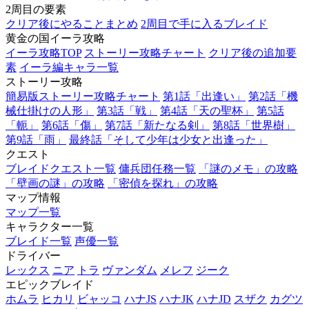
2周目の要素
クリア後にやることまとめ
2周目で手に入るブレイド
黄金の国イーラ攻略
イーラ攻略TOP
ストーリー攻略チャート
クリア後の追加要
素
イーラ編キャラ一覧
ストーリー攻略
簡易版ストーリー攻略チャート
第1話「出逢い」
第2話「機
械仕掛けの人形」
第3話「戦」
第4話「天の聖杯」
第5話
「軛」
第6話「傷」
第7話「新たなる剣」
第8話「世界樹」
第9話「雨」
最終話「そして少年は少女と出逢った」
クエスト
ブレイドクエスト一覧
傭兵団任務一覧
「謎のメモ」の攻略
「壁画の謎」の攻略
「密偵を探れ」の攻略
マップ情報
マップ一覧
キャラクター一覧
ブレイド一覧
声優一覧
ドライバー
レックス
ニア
トラ
ヴァンダム
メレフ
ジーク
エピックブレイド
ホムラ
ヒカリ
ビャッコ
ハナJS
ハナJK
ハナJD
スザク
カグツ