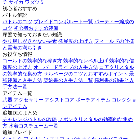
チ
サイカ
ワダツミ
初心者おすすめ
バトル解説
バトルのコツ
ブレイドコンボルート一覧
パーティー編成の
コツ
初心者おすすめ装備
序盤で知っておきたい知識
やり戻しがきかない要素
発展度の上げ方
フィールドの仕様
と雲海の満ち引き
お役立ち情報
ゴールドの効率的な稼ぎ方
効率的なレベル上げ
効率的な信
頼度の上げ方
オーバードライブの入手方法
コアクリスタル
の効率的な集め方
サルベージのコツとおすすめポイント
最
強装備と入手方法
契約書の入手方法一覧
権利書の効果と入
手方法一覧
アイテム一覧
武器
アクセサリー
アシストコア
ポーチアイテム
コレクショ
ンアイテム
追加DLCまとめ
チャレンジバトルの攻略
ノポンクリスタルの効率的な集め
方
水着コスチューム一覧
追加ブレイド
シュルク
フィオルン
エルマ
ヒバナ
カムヤ
ハナバスター