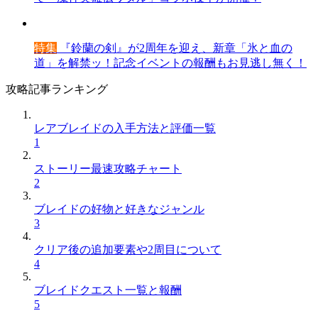
特集
『鈴蘭の剣』が2周年を迎え、新章「氷と血の
道」を解禁ッ！記念イベントの報酬もお見逃し無く！
攻略記事ランキング
レアブレイドの入手方法と評価一覧
1
ストーリー最速攻略チャート
2
ブレイドの好物と好きなジャンル
3
クリア後の追加要素や2周目について
4
ブレイドクエスト一覧と報酬
5