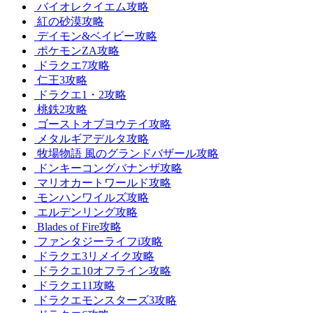
バイオレクイエム攻略
紅の砂漠攻略
デイモン&ベイビー攻略
ポケモンZA攻略
ドラクエ7攻略
仁王3攻略
ドラクエ1・2攻略
桃鉄2攻略
ゴーストオブヨウテイ攻略
メタルギアデルタ攻略
牧場物語 風のグランドバザール攻略
ドンキーコングバナンザ攻略
マリオカートワールド攻略
モンハンワイルズ攻略
エルデンリング攻略
Blades of Fire攻略
ファンタジーライフi攻略
ドラクエ3リメイク攻略
ドラクエ10オフライン攻略
ドラクエ11攻略
ドラクエモンスターズ3攻略