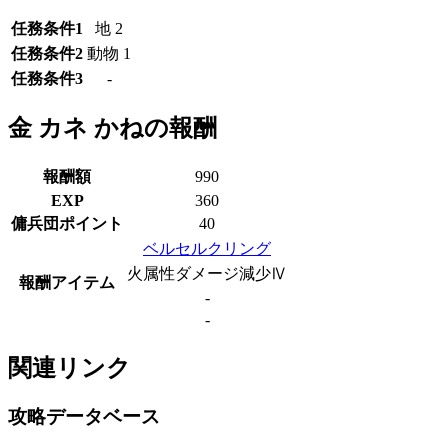
任務条件1
地 2
任務条件2
動物 1
任務条件3
-
金 カネ かねの報酬
報酬額
990
EXP
360
傭兵団ポイント
40
ベルセルクリング
火属性ダメージ減少Ⅳ
報酬アイテム
-
-
関連リンク
攻略データベース