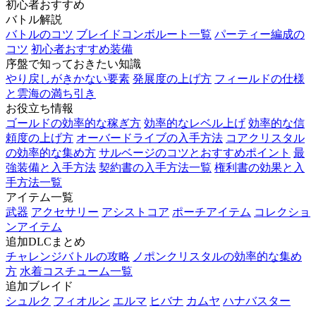
初心者おすすめ
バトル解説
バトルのコツ
ブレイドコンボルート一覧
パーティー編成の
コツ
初心者おすすめ装備
序盤で知っておきたい知識
やり戻しがきかない要素
発展度の上げ方
フィールドの仕様
と雲海の満ち引き
お役立ち情報
ゴールドの効率的な稼ぎ方
効率的なレベル上げ
効率的な信
頼度の上げ方
オーバードライブの入手方法
コアクリスタル
の効率的な集め方
サルベージのコツとおすすめポイント
最
強装備と入手方法
契約書の入手方法一覧
権利書の効果と入
手方法一覧
アイテム一覧
武器
アクセサリー
アシストコア
ポーチアイテム
コレクショ
ンアイテム
追加DLCまとめ
チャレンジバトルの攻略
ノポンクリスタルの効率的な集め
方
水着コスチューム一覧
追加ブレイド
シュルク
フィオルン
エルマ
ヒバナ
カムヤ
ハナバスター