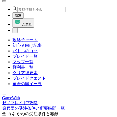
検索
ご意見
攻略チャート
初心者向け記事
バトルのコツ
ブレイド一覧
マップ一覧
権利書一覧
クリア後要素
ブレイドクエスト
黄金の国イーラ
GameWith
ゼノブレイド2攻略
傭兵団の受注条件と所要時間一覧
金 カネ かねの受注条件と報酬