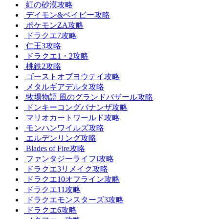
紅の砂漠攻略
デイモン&ベイビー攻略
ポケモンZA攻略
ドラクエ7攻略
仁王3攻略
ドラクエ1・2攻略
桃鉄2攻略
ゴーストオブヨウテイ攻略
メタルギアデルタ攻略
牧場物語 風のグランドバザール攻略
ドンキーコングバナンザ攻略
マリオカートワールド攻略
モンハンワイルズ攻略
エルデンリング攻略
Blades of Fire攻略
ファンタジーライフi攻略
ドラクエ3リメイク攻略
ドラクエ10オフライン攻略
ドラクエ11攻略
ドラクエモンスターズ3攻略
ドラクエ6攻略