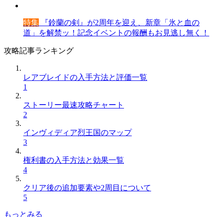
特集
『鈴蘭の剣』が2周年を迎え、新章「氷と血の
道」を解禁ッ！記念イベントの報酬もお見逃し無く！
攻略記事ランキング
レアブレイドの入手方法と評価一覧
1
ストーリー最速攻略チャート
2
インヴィディア烈王国のマップ
3
権利書の入手方法と効果一覧
4
クリア後の追加要素や2周目について
5
もっとみる