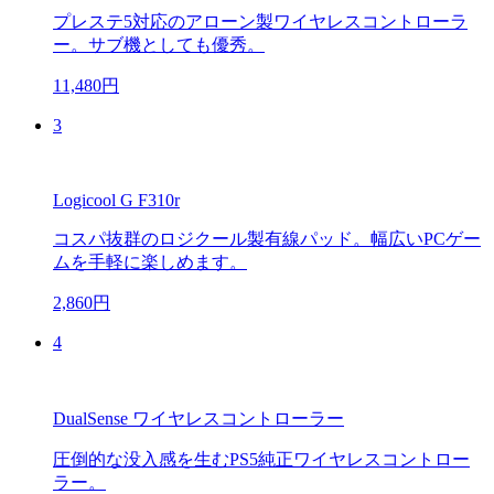
プレステ5対応のアローン製ワイヤレスコントローラ
ー。サブ機としても優秀。
11,480円
3
Logicool G F310r
コスパ抜群のロジクール製有線パッド。幅広いPCゲー
ムを手軽に楽しめます。
2,860円
4
DualSense ワイヤレスコントローラー
圧倒的な没入感を生むPS5純正ワイヤレスコントロー
ラー。