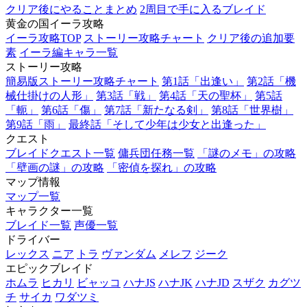
クリア後にやることまとめ
2周目で手に入るブレイド
黄金の国イーラ攻略
イーラ攻略TOP
ストーリー攻略チャート
クリア後の追加要
素
イーラ編キャラ一覧
ストーリー攻略
簡易版ストーリー攻略チャート
第1話「出逢い」
第2話「機
械仕掛けの人形」
第3話「戦」
第4話「天の聖杯」
第5話
「軛」
第6話「傷」
第7話「新たなる剣」
第8話「世界樹」
第9話「雨」
最終話「そして少年は少女と出逢った」
クエスト
ブレイドクエスト一覧
傭兵団任務一覧
「謎のメモ」の攻略
「壁画の謎」の攻略
「密偵を探れ」の攻略
マップ情報
マップ一覧
キャラクター一覧
ブレイド一覧
声優一覧
ドライバー
レックス
ニア
トラ
ヴァンダム
メレフ
ジーク
エピックブレイド
ホムラ
ヒカリ
ビャッコ
ハナJS
ハナJK
ハナJD
スザク
カグツ
チ
サイカ
ワダツミ