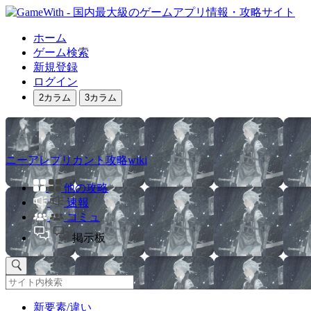
ホーム
ゲーム検索
新規登録
ログイン
2カラム
3カラム
ニーアレプリカント攻略wiki
他の攻略
速報
コミュ
掲示板
新要素/違い