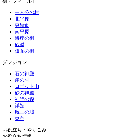
街・フィールド
主人公の村
北平原
東街道
南平原
海岸の街
砂漠
仮面の街
ダンジョン
石の神殿
崖の村
ロボット山
砂の神殿
神話の森
洋館
魔王の城
東京
お役立ち・やりこみ
お役立ち情報