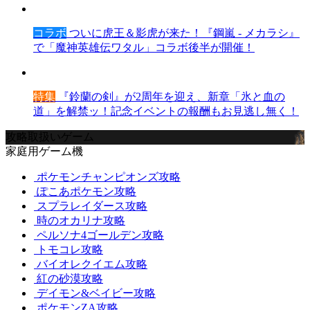
コラボ
ついに虎王＆影虎が来た！『鋼嵐 - メカラシ』
で「魔神英雄伝ワタル」コラボ後半が開催！
特集
『鈴蘭の剣』が2周年を迎え、新章「氷と血の
道」を解禁ッ！記念イベントの報酬もお見逃し無く！
攻略取扱いゲーム
家庭用ゲーム機
ポケモンチャンピオンズ攻略
ぽこあポケモン攻略
スプラレイダース攻略
時のオカリナ攻略
ペルソナ4ゴールデン攻略
トモコレ攻略
バイオレクイエム攻略
紅の砂漠攻略
デイモン&ベイビー攻略
ポケモンZA攻略