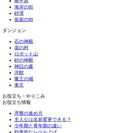
南平原
海岸の街
砂漠
仮面の街
ダンジョン
石の神殿
崖の村
ロボット山
砂の神殿
神話の森
洋館
魔王の城
東京
お役立ち・やりこみ
お役立ち情報
序盤の進め方
主人公は名前変更できる？
少年期と青年期の違い
効率的なレベル上げ