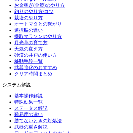
お金稼ぎ(金策)のやり方
釣りのやり方/コツ
栽培のやり方
オートマタとの繋がり
選択肢の違い
採取マラソンのやり方
月光草の育て方
天気の変え方
砂漠の井戸の使い方
移動手段一覧
武器強化のおすすめ
クリア時間まとめ
システム解説
基本操作解説
特殊効果一覧
ステータス解説
難易度の違い
勝てないときの対処法
武器の重さ解説