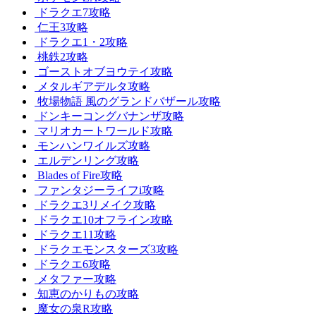
ドラクエ7攻略
仁王3攻略
ドラクエ1・2攻略
桃鉄2攻略
ゴーストオブヨウテイ攻略
メタルギアデルタ攻略
牧場物語 風のグランドバザール攻略
ドンキーコングバナンザ攻略
マリオカートワールド攻略
モンハンワイルズ攻略
エルデンリング攻略
Blades of Fire攻略
ファンタジーライフi攻略
ドラクエ3リメイク攻略
ドラクエ10オフライン攻略
ドラクエ11攻略
ドラクエモンスターズ3攻略
ドラクエ6攻略
メタファー攻略
知恵のかりもの攻略
魔女の泉R攻略