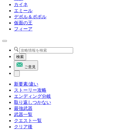
カイネ
エミール
デボル＆ポポル
仮面の王
フィーア
検索
ご意見
新要素/違い
ストーリー攻略
エンディング分岐
取り返しつかない
最強武器
武器一覧
クエスト一覧
クリア後