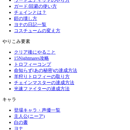
ワードエディットのやり方
ガード/回避の使い方
チェインとは？
鎧の壊し方
ヨナの日記一覧
コスチュームの変え方
やりこみ要素
クリア後にやること
15Nightmares攻略
トロフィーコンプ
命知らず(あの秘密)の達成方法
羊狩りトロフィーの取り方
チェインマスターの達成方法
光速ファイターの達成方法
キャラ
登場キャラ・声優一覧
主人公(ニーア)
白の書
ヨナ