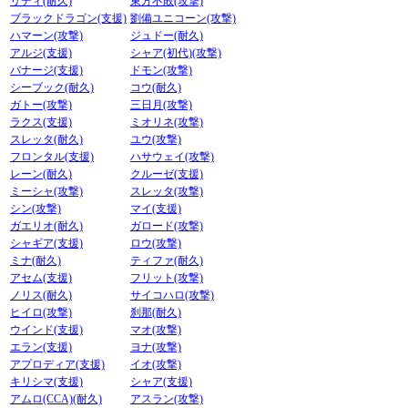
リディ(耐久)
東方不敗(攻撃)
ブラックドラゴン(支援)
劉備ユニコーン(攻撃)
ハマーン(攻撃)
ジュドー(耐久)
アルジ(支援)
シャア(初代)(攻撃)
バナージ(支援)
ドモン(攻撃)
シーブック(耐久)
コウ(耐久)
ガトー(攻撃)
三日月(攻撃)
ラクス(支援)
ミオリネ(攻撃)
スレッタ(耐久)
ユウ(攻撃)
フロンタル(支援)
ハサウェイ(攻撃)
レーン(耐久)
クルーゼ(支援)
ミーシャ(攻撃)
スレッタ(攻撃)
シン(攻撃)
マイ(支援)
ガエリオ(耐久)
ガロード(攻撃)
シャギア(支援)
ロウ(攻撃)
ミナ(耐久)
ティファ(耐久)
アセム(支援)
フリット(攻撃)
ノリス(耐久)
サイコハロ(攻撃)
ヒイロ(攻撃)
刹那(耐久)
ウインド(支援)
マオ(攻撃)
エラン(支援)
ヨナ(攻撃)
アプロディア(支援)
イオ(攻撃)
キリシマ(支援)
シャア(支援)
アムロ(CCA)(耐久)
アスラン(攻撃)