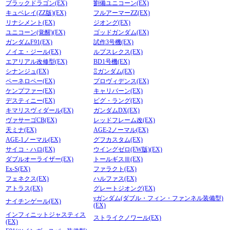
ブラックドラゴン(EX)
劉備ユニコーン(EX)
キュベレイ(ZZ版)(EX)
フルアーマーZZ(EX)
リナシメント(EX)
ジオング(EX)
ユニコーン(覚醒)(EX)
ゴッドガンダム(EX)
ガンダムF91(EX)
試作3号機(EX)
ノイエ・ジール(EX)
ルプスレクス(EX)
エアリアル改修型(EX)
BD1号機(EX)
シナンジュ(EX)
Ξガンダム(EX)
ペーネロペー(EX)
プロヴィデンス(EX)
ケンプファー(EX)
キャリバーン(EX)
デスティニー(EX)
ビグ・ラング(EX)
キマリスヴィダール(EX)
ガンダムDX(EX)
ヴァサーゴCB(EX)
レッドフレーム改(EX)
天ミナ(EX)
AGE-2ノーマル(EX)
AGE-1ノーマル(EX)
グフカスタム(EX)
サイコ・ハロ(EX)
ウイングゼロ(EW版)(EX)
ダブルオーライザー(EX)
トールギスⅢ(EX)
Ex-S(EX)
ファラクト(EX)
フェネクス(EX)
ハルファス(EX)
アトラス(EX)
グレートジオング(EX)
νガンダム(ダブル・フィン・ファンネル装備型)
ナイチンゲール(EX)
(EX)
インフィニットジャスティス
ストライクノワール(EX)
(EX)