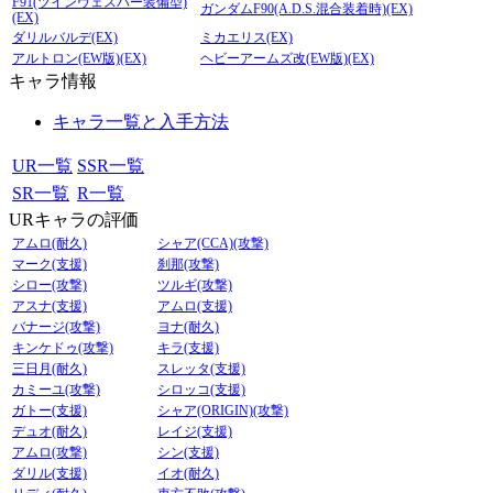
F91(ツインヴェスバー装備型)
ガンダムF90(A.D.S.混合装着時)(EX)
(EX)
ダリルバルデ(EX)
ミカエリス(EX)
アルトロン(EW版)(EX)
ヘビーアームズ改(EW版)(EX)
キャラ情報
キャラ一覧と入手方法
UR一覧
SSR一覧
SR一覧
R一覧
URキャラの評価
アムロ(耐久)
シャア(CCA)(攻撃)
マーク(支援)
刹那(攻撃)
シロー(攻撃)
ツルギ(攻撃)
アスナ(支援)
アムロ(支援)
バナージ(攻撃)
ヨナ(耐久)
キンケドゥ(攻撃)
キラ(支援)
三日月(耐久)
スレッタ(支援)
カミーユ(攻撃)
シロッコ(支援)
ガトー(支援)
シャア(ORIGIN)(攻撃)
デュオ(耐久)
レイジ(支援)
アムロ(攻撃)
シン(支援)
ダリル(支援)
イオ(耐久)