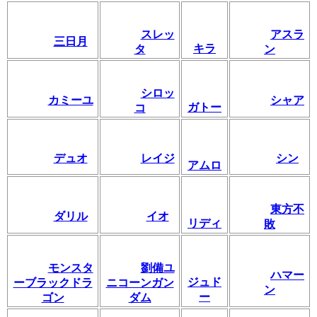
スレッ
アスラ
三日月
キラ
タ
ン
シロッ
カミーユ
シャア
ガトー
コ
デュオ
レイジ
シン
アムロ
東方不
ダリル
イオ
リディ
敗
モンスタ
劉備ユ
ハマー
ジュド
ーブラックドラ
ニコーンガン
ン
ー
ゴン
ダム