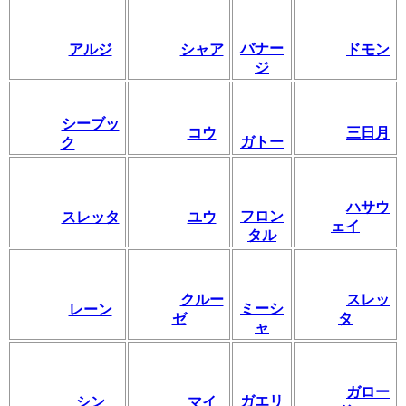
バナー
アルジ
シャア
ドモン
ジ
シーブッ
コウ
三日月
ガトー
ク
ハサウ
フロン
スレッタ
ユウ
ェイ
タル
クルー
スレッ
ミーシ
レーン
ゼ
タ
ャ
ガロー
ガエリ
シン
マイ