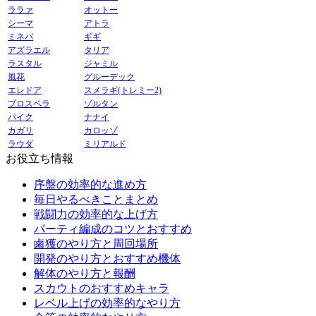
ララァ
オットー
シーマ
アトラ
ミネバ
ギギ
アズラエル
タリア
ラスタル
ジャミル
風花
グルーデック
エレドア
スメラギ(トレミー2)
プロスペラ
ゾルタン
パイク
ナナイ
カガリ
カロッゾ
ラウダ
ミリアルド
お役立ち情報
序盤の効率的な進め方
毎日やるべきことまとめ
戦闘力の効率的な上げ方
パーティ編成のコツとおすすめ
鹵獲のやり方と周回場所
開発のやり方とおすすめ機体
解体のやり方と報酬
スカウトのおすすめキャラ
レベル上げの効率的なやり方