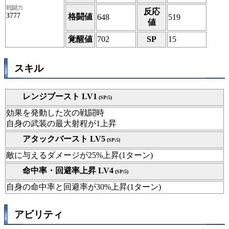
戦闘力
反応
3777
格闘値
648
519
値
覚醒値
702
SP
15
スキル
レンジブースト LV1
(SP:5)
効果を発動した次の戦闘時
自身の武装の最大射程が1上昇
アタックバースト LV5
(SP:5)
敵に与えるダメージが25%上昇(1ターン)
命中率・回避率上昇 LV4
(SP:5)
自身の命中率と回避率が30%上昇(1ターン)
アビリティ