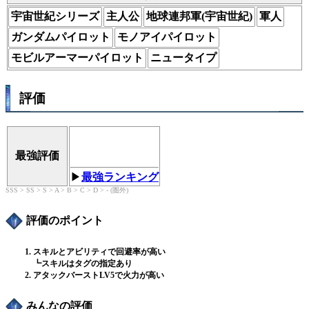
宇宙世紀シリーズ
主人公
地球連邦軍(宇宙世紀)
軍人
ガンダムパイロット
モノアイパイロット
モビルアーマーパイロット
ニュータイプ
評価
最強評価
▶︎
最強ランキング
SSS > SS > S > A > B > C > D > - (圏外)
評価のポイント
スキルとアビリティで回避率が高い
┗スキルはタグの指定あり
アタックバーストLV5で火力が高い
みんなの評価