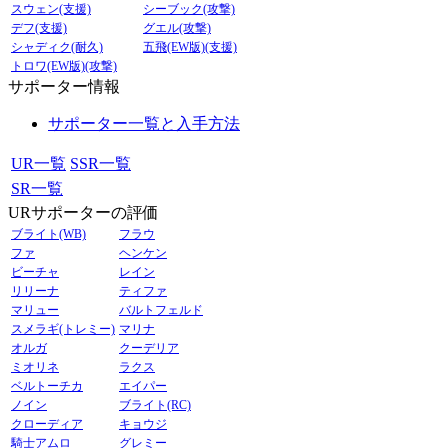
スウェン(支援)
シーブック(攻撃)
デフ(支援)
グエル(攻撃)
シャディク(耐久)
五飛(EW版)(支援)
トロワ(EW版)(攻撃)
サポーター情報
サポーター一覧と入手方法
UR一覧
SSR一覧
SR一覧
URサポーターの評価
ブライト(WB)
フラウ
ファ
ヘンケン
ビーチャ
レイン
リリーナ
ティファ
マリュー
バルトフェルド
スメラギ(トレミー)
マリナ
オルガ
クーデリア
ミオリネ
ラクス
ベルトーチカ
エイパー
ノイン
ブライト(RC)
クローディア
キョウジ
騎士アムロ
グレミー