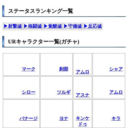
ステータスランキング一覧
▶射撃値
▶格闘値
▶覚醒値
▶守備値
▶反応値
URキャラクター一覧(ガチャ)
マーク
刹那
シャア
アムロ
シロー
ツルギ
アムロ
アスナ
キンケ
バナージ
ヨナ
キラ
ドゥ