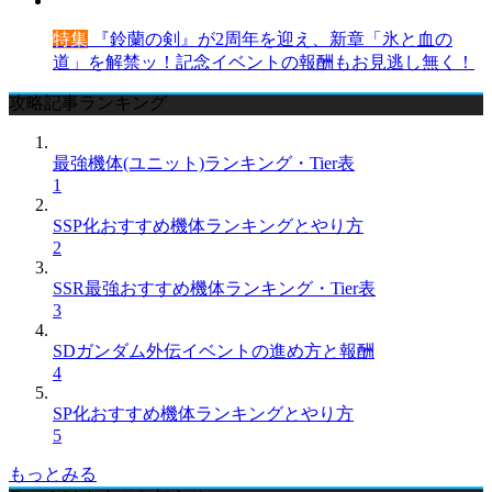
特集
『鈴蘭の剣』が2周年を迎え、新章「氷と血の
道」を解禁ッ！記念イベントの報酬もお見逃し無く！
攻略記事ランキング
最強機体(ユニット)ランキング・Tier表
1
SSP化おすすめ機体ランキングとやり方
2
SSR最強おすすめ機体ランキング・Tier表
3
SDガンダム外伝イベントの進め方と報酬
4
SP化おすすめ機体ランキングとやり方
5
もっとみる