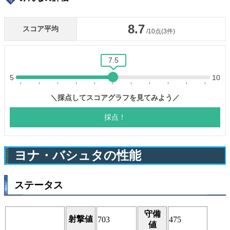
ヨナ・バシュタの性能
ステータス
守備
射撃値
703
475
値