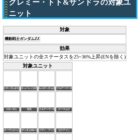
グレミー・トト&サンドラの対象ユ
ニット
対象
機動戦士ガンダムZZ
効果
対象ユニットの全ステータスを25~36%上昇(ENを除く)
対象ユニット
Zガンダム(EX)
キュベレイ(ZZ版)(EX)
Ex-Sガンダム(EX)
フルアーマーZZガンダム(EX)
Sガンダム
百式
フルアーマーZZガンダム
ゲーマルク
オーヴェロン(アーマー形態)
ガンダムMk-Ⅴ
ゾディ・アック
ゼクアイン