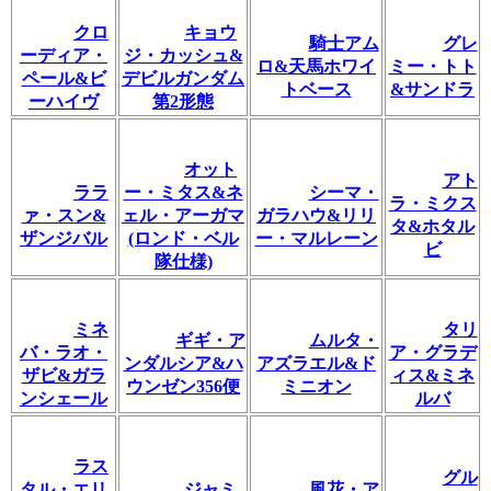
クロ
キョウ
騎士アム
グレ
ーディア・
ジ・カッシュ&
ロ&天馬ホワイ
ミー・トト
ペール&ビ
デビルガンダム
トベース
&サンドラ
ーハイヴ
第2形態
オット
アト
ララ
ー・ミタス&ネ
シーマ・
ラ・ミクス
ァ・スン&
ェル・アーガマ
ガラハウ&リリ
タ&ホタル
ザンジバル
(ロンド・ベル
ー・マルレーン
ビ
隊仕様)
ミネ
タリ
ギギ・ア
ムルタ・
バ・ラオ・
ア・グラデ
ンダルシア&ハ
アズラエル&ド
ザビ&ガラ
ィス&ミネ
ウンゼン356便
ミニオン
ンシェール
ルバ
ラス
グル
タル・エリ
ジャミ
風花・ア