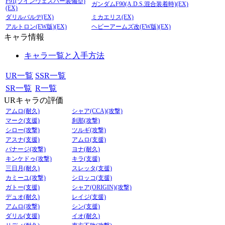
F91(ツインヴェスバー装備型)
ガンダムF90(A.D.S.混合装着時)(EX)
(EX)
ダリルバルデ(EX)
ミカエリス(EX)
アルトロン(EW版)(EX)
ヘビーアームズ改(EW版)(EX)
キャラ情報
キャラ一覧と入手方法
UR一覧
SSR一覧
SR一覧
R一覧
URキャラの評価
アムロ(耐久)
シャア(CCA)(攻撃)
マーク(支援)
刹那(攻撃)
シロー(攻撃)
ツルギ(攻撃)
アスナ(支援)
アムロ(支援)
バナージ(攻撃)
ヨナ(耐久)
キンケドゥ(攻撃)
キラ(支援)
三日月(耐久)
スレッタ(支援)
カミーユ(攻撃)
シロッコ(支援)
ガトー(支援)
シャア(ORIGIN)(攻撃)
デュオ(耐久)
レイジ(支援)
アムロ(攻撃)
シン(支援)
ダリル(支援)
イオ(耐久)