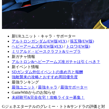
新URユニット・キャラ・サポーター
アルトロンガンダム(EW版)(EX)
/
張五飛(EW版)
ヘビーアームズ改(EW版)(EX)
/
トロワ(EW版)
ミリアルド・ピースクラフト&リーブラ
新ガチャ情報
アルトロン&ヘビーアームズ改ガチャは引くべき？
新イベント情報
SDガンダム外伝イベントの進め方と報酬
強敵襲来の攻略とおすすめ周回優先度
最強ランキング
最強ユニット
/
最強キャラ
/
最強サポーター
GameWithからのお知らせ
未経験可&完全在宅！攻略ライター募集！
Gジェネエターナルのグレミー・トト&サンドラの評価と対