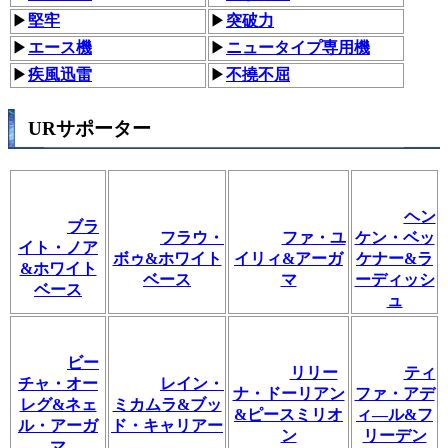
▶
堅牢
▶
突破力
▶
エース機
▶
ニュータイプ専用機
▶
疾風迅雷
▶
不撓不屈
URサポーター
ヘン
ブラ
フラウ・
ファ・ユ
ケン・ベッ
イト・ノア
ボゥ&ホワイト
イリィ&アーガ
ケナー&ラ
&ホワイト
ベース
マ
ーディッシ
ベース
ュ
ビー
リリー
ティ
チャ・オー
レイン・
ナ・ドーリアン
ファ・アデ
レグ&ネェ
ミカムラ&ブッ
&ピースミリオ
ィ―ル&フ
ル・アーガ
ド・キャリアー
ン
リーデン
マ