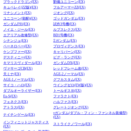
ブラックドラゴン(EX)
劉備ユニコーン(EX)
キュベレイ(ZZ版)(EX)
フルアーマーZZ(EX)
リナシメント(EX)
ジオング(EX)
ユニコーン(覚醒)(EX)
ゴッドガンダム(EX)
ガンダムF91(EX)
試作3号機(EX)
ノイエ・ジール(EX)
ルプスレクス(EX)
エアリアル改修型(EX)
BD1号機(EX)
シナンジュ(EX)
Ξガンダム(EX)
ペーネロペー(EX)
プロヴィデンス(EX)
ケンプファー(EX)
キャリバーン(EX)
デスティニー(EX)
ビグ・ラング(EX)
キマリスヴィダール(EX)
ガンダムDX(EX)
ヴァサーゴCB(EX)
レッドフレーム改(EX)
天ミナ(EX)
AGE-2ノーマル(EX)
AGE-1ノーマル(EX)
グフカスタム(EX)
サイコ・ハロ(EX)
ウイングゼロ(EW版)(EX)
ダブルオーライザー(EX)
トールギスⅢ(EX)
Ex-S(EX)
ファラクト(EX)
フェネクス(EX)
ハルファス(EX)
アトラス(EX)
グレートジオング(EX)
νガンダム(ダブル・フィン・ファンネル装備型)
ナイチンゲール(EX)
(EX)
インフィニットジャスティス
ストライクノワール(EX)
(EX)