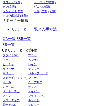
スウェン(支援)
シーブック(攻撃)
デフ(支援)
グエル(攻撃)
シャディク(耐久)
五飛(EW版)(支援)
トロワ(EW版)(攻撃)
サポーター情報
サポーター一覧と入手方法
UR一覧
SSR一覧
SR一覧
URサポーターの評価
ブライト(WB)
フラウ
ファ
ヘンケン
ビーチャ
レイン
リリーナ
ティファ
マリュー
バルトフェルド
スメラギ(トレミー)
マリナ
オルガ
クーデリア
ミオリネ
ラクス
ベルトーチカ
エイパー
ノイン
ブライト(RC)
クローディア
キョウジ
騎士アムロ
グレミー