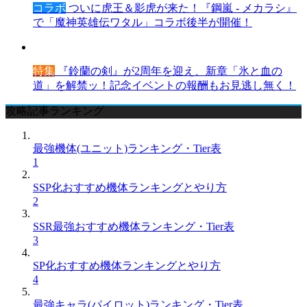
コラボ
ついに虎王＆影虎が来た！『鋼嵐 - メカラシ』
で「魔神英雄伝ワタル」コラボ後半が開催！
特集
『鈴蘭の剣』が2周年を迎え、新章「氷と血の
道」を解禁ッ！記念イベントの報酬もお見逃し無く！
攻略記事ランキング
最強機体(ユニット)ランキング・Tier表
1
SSP化おすすめ機体ランキングとやり方
2
SSR最強おすすめ機体ランキング・Tier表
3
SP化おすすめ機体ランキングとやり方
4
最強キャラ(パイロット)ランキング・Tier表