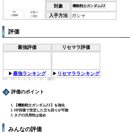
対象
機動戦士ガンダムZZ
入手方法
ガシャ
+3080
+392
評価
最強評価
リセマラ評価
▶︎
最強ランキング
▶︎
リセマラランキング
SSS > SS > S > A > B > C > D > - (圏外)
評価のポイント
【機動戦士ガンダムZZ】を強化
HP回復で安定した立ち回りが可能
タグの汎用性は低め
みんなの評価