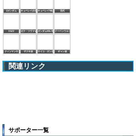
Zガンダム
キュベレイ(ZZ版)
キュベレイMk-Ⅱ(エルピー・プル専用機)
百式
FAZZ
ゼク・ツヴァイ
ガンダムMk-Ⅲ
ドーベンウルフ(指揮官機)
クィンマンサ
ザクⅢ改
サイコ・ガンダムMk-Ⅲ
ギャン改
関連リンク
サポーター一覧