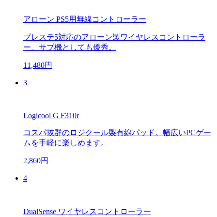
アローン PS5用無線コントローラー
プレステ5対応のアローン製ワイヤレスコントローラ
ー。サブ機としても優秀。
11,480円
3
Logicool G F310r
コスパ抜群のロジクール製有線パッド。幅広いPCゲー
ムを手軽に楽しめます。
2,860円
4
DualSense ワイヤレスコントローラー