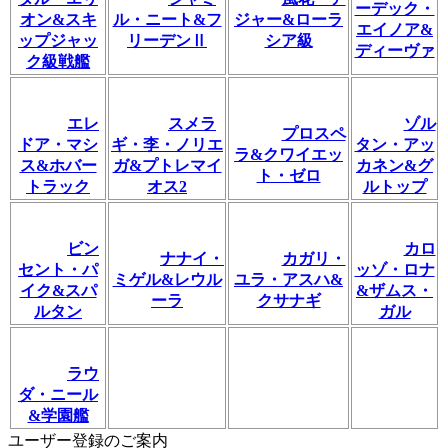
ーデック・
オン&スキ
ル・ニート&フ
ジャー&ローラ
エイノア&
ップジャッ
リーデンⅡ
シア級
ディーヴァ
ク級戦艦
エレ
スメラ
ゾル
プロスペ
ドア・マシ
ギ・李・ノリエ
タン・アッ
ラ&クワイエッ
ス&ホバー
ガ&プトレマイ
カネン&グ
ト・ゼロ
トラック
オス2
ルトップ
ビン
カロ
ナナイ・
カガリ・
セント・パ
ッゾ・ロナ
ミゲル&レウル
ユラ・アスハ&
イク&スパ
&ザムス・
ーラ
クサナギ
ルタン
ガル
ラウ
ダ・ニール
&学園艦
ユーザー登録のご案内