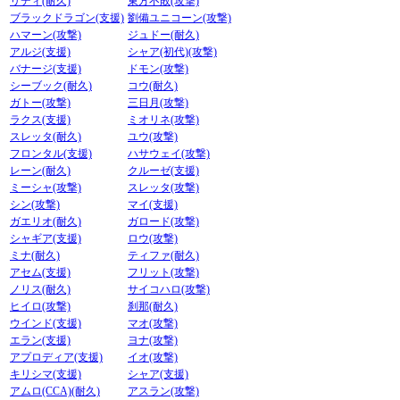
リディ(耐久)
東方不敗(攻撃)
ブラックドラゴン(支援)
劉備ユニコーン(攻撃)
ハマーン(攻撃)
ジュドー(耐久)
アルジ(支援)
シャア(初代)(攻撃)
バナージ(支援)
ドモン(攻撃)
シーブック(耐久)
コウ(耐久)
ガトー(攻撃)
三日月(攻撃)
ラクス(支援)
ミオリネ(攻撃)
スレッタ(耐久)
ユウ(攻撃)
フロンタル(支援)
ハサウェイ(攻撃)
レーン(耐久)
クルーゼ(支援)
ミーシャ(攻撃)
スレッタ(攻撃)
シン(攻撃)
マイ(支援)
ガエリオ(耐久)
ガロード(攻撃)
シャギア(支援)
ロウ(攻撃)
ミナ(耐久)
ティファ(耐久)
アセム(支援)
フリット(攻撃)
ノリス(耐久)
サイコハロ(攻撃)
ヒイロ(攻撃)
刹那(耐久)
ウインド(支援)
マオ(攻撃)
エラン(支援)
ヨナ(攻撃)
アプロディア(支援)
イオ(攻撃)
キリシマ(支援)
シャア(支援)
アムロ(CCA)(耐久)
アスラン(攻撃)