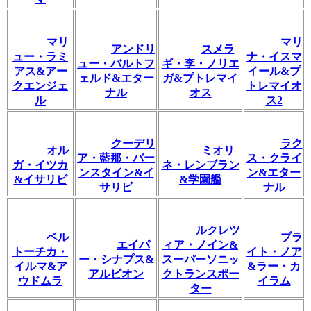
マリ
マリ
アンドリ
スメラ
ュー・ラミ
ナ・イスマ
ュー・バルトフ
ギ・李・ノリエ
アス&アー
イール&プ
ェルド&エター
ガ&プトレマイ
クエンジェ
トレマイオ
ナル
オス
ル
ス2
クーデリ
ラク
オル
ミオリ
ア・藍那・バー
ス・クライ
ガ・イツカ
ネ・レンブラン
ンスタイン&イ
ン&エター
&イサリビ
&学園艦
サリビ
ナル
ルクレツ
ベル
ブラ
エイパ
ィア・ノイン&
トーチカ・
イト・ノア
ー・シナプス&
スーパーソニッ
イルマ&ア
&ラー・カ
アルビオン
クトランスポー
ウドムラ
イラム
ター