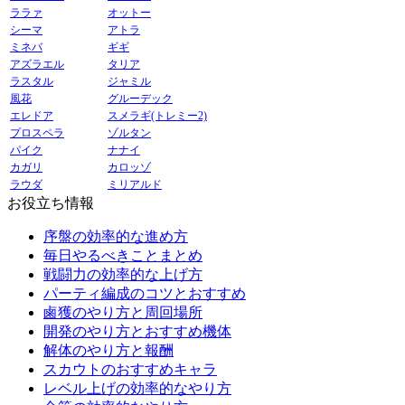
ララァ
オットー
シーマ
アトラ
ミネバ
ギギ
アズラエル
タリア
ラスタル
ジャミル
風花
グルーデック
エレドア
スメラギ(トレミー2)
プロスペラ
ゾルタン
パイク
ナナイ
カガリ
カロッゾ
ラウダ
ミリアルド
お役立ち情報
序盤の効率的な進め方
毎日やるべきことまとめ
戦闘力の効率的な上げ方
パーティ編成のコツとおすすめ
鹵獲のやり方と周回場所
開発のやり方とおすすめ機体
解体のやり方と報酬
スカウトのおすすめキャラ
レベル上げの効率的なやり方