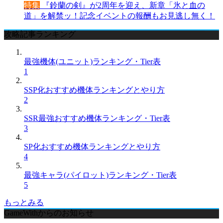
特集
『鈴蘭の剣』が2周年を迎え、新章「氷と血の
道」を解禁ッ！記念イベントの報酬もお見逃し無く！
攻略記事ランキング
最強機体(ユニット)ランキング・Tier表
1
SSP化おすすめ機体ランキングとやり方
2
SSR最強おすすめ機体ランキング・Tier表
3
SP化おすすめ機体ランキングとやり方
4
最強キャラ(パイロット)ランキング・Tier表
5
もっとみる
GameWithからのお知らせ