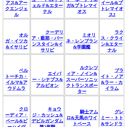
アス&アー
イール&プ
ェルド&エター
ガ&プトレマイ
クエンジェ
トレマイオ
ナル
オス
ル
ス2
クーデリ
ラク
オル
ミオリ
ア・藍那・バー
ス・クライ
ガ・イツカ
ネ・レンブラン
ンスタイン&イ
ン&エター
&イサリビ
&学園艦
サリビ
ナル
ルクレツ
ベル
ブラ
エイパ
ィア・ノイン&
トーチカ・
イト・ノア
ー・シナプス&
スーパーソニッ
イルマ&ア
&ラー・カ
アルビオン
クトランスポー
ウドムラ
イラム
ター
クロ
キョウ
騎士アム
グレ
ーディア・
ジ・カッシュ&
ロ&天馬ホワイ
ミー・トト
ペール&ビ
デビルガンダム
トベース
&サンドラ
ーハイヴ
第2形態