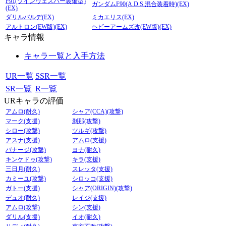
F91(ツインヴェスバー装備型)
ガンダムF90(A.D.S.混合装着時)(EX)
(EX)
ダリルバルデ(EX)
ミカエリス(EX)
アルトロン(EW版)(EX)
ヘビーアームズ改(EW版)(EX)
キャラ情報
キャラ一覧と入手方法
UR一覧
SSR一覧
SR一覧
R一覧
URキャラの評価
アムロ(耐久)
シャア(CCA)(攻撃)
マーク(支援)
刹那(攻撃)
シロー(攻撃)
ツルギ(攻撃)
アスナ(支援)
アムロ(支援)
バナージ(攻撃)
ヨナ(耐久)
キンケドゥ(攻撃)
キラ(支援)
三日月(耐久)
スレッタ(支援)
カミーユ(攻撃)
シロッコ(支援)
ガトー(支援)
シャア(ORIGIN)(攻撃)
デュオ(耐久)
レイジ(支援)
アムロ(攻撃)
シン(支援)
ダリル(支援)
イオ(耐久)