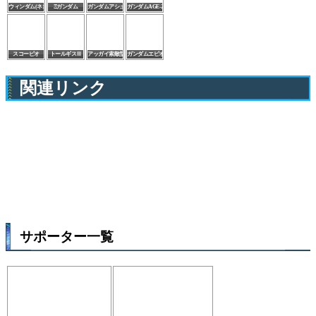
ウィンダム(ネオ・ロアノーク専用機)
Ξガンダム
ガンダムアシュタロンハーミットクラブ
ガンダムAGE-2ノーマル
スコーピオ
トールギスⅢ
アッガイ索敵型
ガンダムエピオン(EW版)
関連リンク
サポーター一覧