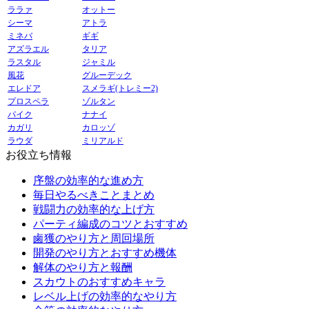
ララァ
オットー
シーマ
アトラ
ミネバ
ギギ
アズラエル
タリア
ラスタル
ジャミル
風花
グルーデック
エレドア
スメラギ(トレミー2)
プロスペラ
ゾルタン
パイク
ナナイ
カガリ
カロッゾ
ラウダ
ミリアルド
お役立ち情報
序盤の効率的な進め方
毎日やるべきことまとめ
戦闘力の効率的な上げ方
パーティ編成のコツとおすすめ
鹵獲のやり方と周回場所
開発のやり方とおすすめ機体
解体のやり方と報酬
スカウトのおすすめキャラ
レベル上げの効率的なやり方