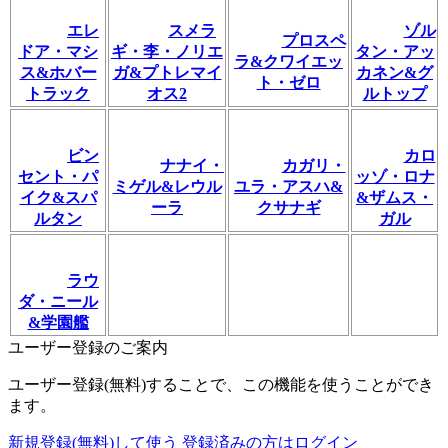
エレ
スメラ
ゾル
プロスペ
ドア・マシ
ギ・李・ノリエ
タン・アッ
ラ&クワイエッ
ス&ホバー
ガ&プトレマイ
カネン&グ
ト・ゼロ
トラック
オス2
ルトップ
ビン
カロ
ナナイ・
カガリ・
セント・パ
ッゾ・ロナ
ミゲル&レウル
ユラ・アスハ&
イク&スパ
&ザムス・
ーラ
クサナギ
ルタン
ガル
ラウ
ダ・ニール
&学園艦
ユーザー登録のご案内
ユーザー登録(無料)することで、この機能を使うことができ
ます。
新規登録(無料)して使う
登録済みの方はログイン