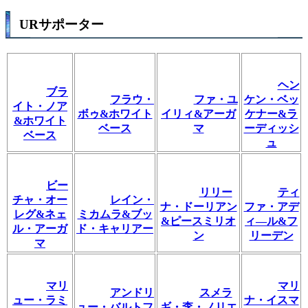
URサポーター
ヘン
ブラ
フラウ・
ファ・ユ
ケン・ベッ
イト・ノア
ボゥ&ホワイト
イリィ&アーガ
ケナー&ラ
&ホワイト
ベース
マ
ーディッシ
ベース
ュ
ビー
リリー
ティ
チャ・オー
レイン・
ナ・ドーリアン
ファ・アデ
レグ&ネェ
ミカムラ&ブッ
&ピースミリオ
ィ―ル&フ
ル・アーガ
ド・キャリアー
ン
リーデン
マ
マリ
マリ
アンドリ
スメラ
ュー・ラミ
ナ・イスマ
ュー・バルトフ
ギ・李・ノリエ