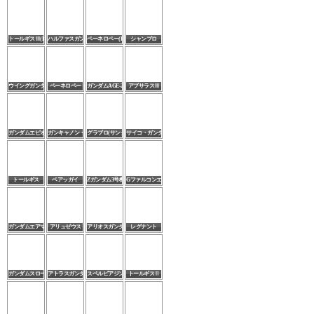
トールギスⅢ(EX)
ハルファスガンダム(EX)
ペーネロペー(EX)
シャンブロ
ウイングガンダム(EW版)
ペーネロペー
ガンダムAGE-2ダブルバレット
アプサラスⅢ
ガンダムエピオン(EW版/シュトゥルム・ウント・ドラング装備)
ガンキャノン・アクア
グラブロ(サンダーボルト版)
サイコ・ガンダム
トールギス
ベアッガイ
Zガンダム3号機P2型
Gファルコンエアマスター
ガンダムエアマスターバースト
アリュゼウス
アリオスガンダムGNHW/M
レグナント
ガンダムスローネアイントゥルブレンツ
アトラスガンダム
スペルビアジンクス
トールギスⅡ