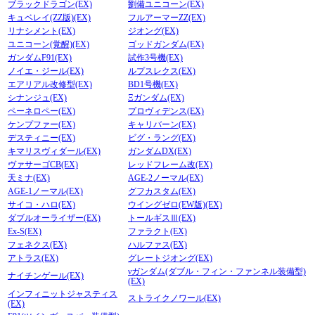
ブラックドラゴン(EX)
劉備ユニコーン(EX)
キュベレイ(ZZ版)(EX)
フルアーマーZZ(EX)
リナシメント(EX)
ジオング(EX)
ユニコーン(覚醒)(EX)
ゴッドガンダム(EX)
ガンダムF91(EX)
試作3号機(EX)
ノイエ・ジール(EX)
ルプスレクス(EX)
エアリアル改修型(EX)
BD1号機(EX)
シナンジュ(EX)
Ξガンダム(EX)
ペーネロペー(EX)
プロヴィデンス(EX)
ケンプファー(EX)
キャリバーン(EX)
デスティニー(EX)
ビグ・ラング(EX)
キマリスヴィダール(EX)
ガンダムDX(EX)
ヴァサーゴCB(EX)
レッドフレーム改(EX)
天ミナ(EX)
AGE-2ノーマル(EX)
AGE-1ノーマル(EX)
グフカスタム(EX)
サイコ・ハロ(EX)
ウイングゼロ(EW版)(EX)
ダブルオーライザー(EX)
トールギスⅢ(EX)
Ex-S(EX)
ファラクト(EX)
フェネクス(EX)
ハルファス(EX)
アトラス(EX)
グレートジオング(EX)
νガンダム(ダブル・フィン・ファンネル装備型)
ナイチンゲール(EX)
(EX)
インフィニットジャスティス
ストライクノワール(EX)
(EX)