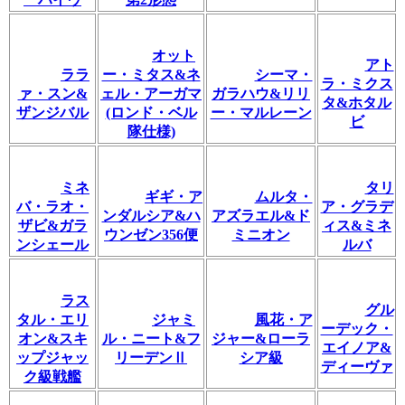
オット
アト
ララ
ー・ミタス&ネ
シーマ・
ラ・ミクス
ァ・スン&
ェル・アーガマ
ガラハウ&リリ
タ&ホタル
ザンジバル
(ロンド・ベル
ー・マルレーン
ビ
隊仕様)
ミネ
タリ
ギギ・ア
ムルタ・
バ・ラオ・
ア・グラデ
ンダルシア&ハ
アズラエル&ド
ザビ&ガラ
ィス&ミネ
ウンゼン356便
ミニオン
ンシェール
ルバ
ラス
グル
タル・エリ
ジャミ
風花・ア
ーデック・
オン&スキ
ル・ニート&フ
ジャー&ローラ
エイノア&
ップジャッ
リーデンⅡ
シア級
ディーヴァ
ク級戦艦