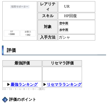
レアリテ
UR
恒常サポーター
ィ
HP回復
スキル
空中用
対象
水中用
+3080
+392
入手方法
ガシャ
評価
最強評価
リセマラ評価
▶︎
最強ランキング
▶︎
リセマラランキング
SSS > SS > S > A > B > C > D > - (圏外)
評価のポイント