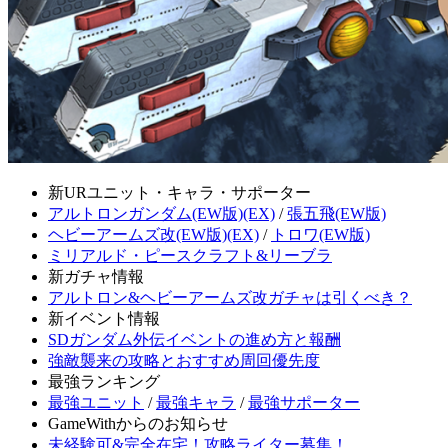
新URユニット・キャラ・サポーター
アルトロンガンダム(EW版)(EX)
/
張五飛(EW版)
ヘビーアームズ改(EW版)(EX)
/
トロワ(EW版)
ミリアルド・ピースクラフト&リーブラ
新ガチャ情報
アルトロン&ヘビーアームズ改ガチャは引くべき？
新イベント情報
SDガンダム外伝イベントの進め方と報酬
強敵襲来の攻略とおすすめ周回優先度
最強ランキング
最強ユニット
/
最強キャラ
/
最強サポーター
GameWithからのお知らせ
未経験可&完全在宅！攻略ライター募集！