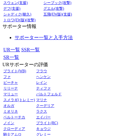
スウェン(支援)
シーブック(攻撃)
デフ(支援)
グエル(攻撃)
シャディク(耐久)
五飛(EW版)(支援)
トロワ(EW版)(攻撃)
サポーター情報
サポーター一覧と入手方法
UR一覧
SSR一覧
SR一覧
URサポーターの評価
ブライト(WB)
フラウ
ファ
ヘンケン
ビーチャ
レイン
リリーナ
ティファ
マリュー
バルトフェルド
スメラギ(トレミー)
マリナ
オルガ
クーデリア
ミオリネ
ラクス
ベルトーチカ
エイパー
ノイン
ブライト(RC)
クローディア
キョウジ
騎士アムロ
グレミー