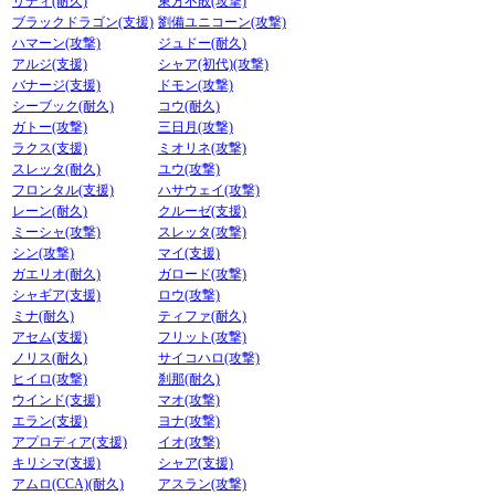
リディ(耐久)
東方不敗(攻撃)
ブラックドラゴン(支援)
劉備ユニコーン(攻撃)
ハマーン(攻撃)
ジュドー(耐久)
アルジ(支援)
シャア(初代)(攻撃)
バナージ(支援)
ドモン(攻撃)
シーブック(耐久)
コウ(耐久)
ガトー(攻撃)
三日月(攻撃)
ラクス(支援)
ミオリネ(攻撃)
スレッタ(耐久)
ユウ(攻撃)
フロンタル(支援)
ハサウェイ(攻撃)
レーン(耐久)
クルーゼ(支援)
ミーシャ(攻撃)
スレッタ(攻撃)
シン(攻撃)
マイ(支援)
ガエリオ(耐久)
ガロード(攻撃)
シャギア(支援)
ロウ(攻撃)
ミナ(耐久)
ティファ(耐久)
アセム(支援)
フリット(攻撃)
ノリス(耐久)
サイコハロ(攻撃)
ヒイロ(攻撃)
刹那(耐久)
ウインド(支援)
マオ(攻撃)
エラン(支援)
ヨナ(攻撃)
アプロディア(支援)
イオ(攻撃)
キリシマ(支援)
シャア(支援)
アムロ(CCA)(耐久)
アスラン(攻撃)